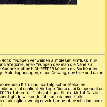
e Rock-Truppen verweisen auf diesen Einfluss, nur
ur Kategorie jener Truppen der man die Nähe zu
r Gedanke, aber HIGH REEPER können es. Sie können
ige Melodiepassagen, einen Gesang, der hier und da an
 bohrenden Riffs und nostalgischen Melodien.
reibend, mal schlicht Vintage. Diese drei Komponenten
EEPER stehen für Frühsiebziger-Proto-Metal. Das ist
ßerst giftig wirkende `Chrome Hammer´, die
 eindringlich. Wenig revolutionär, aber mit dem Herz
t.