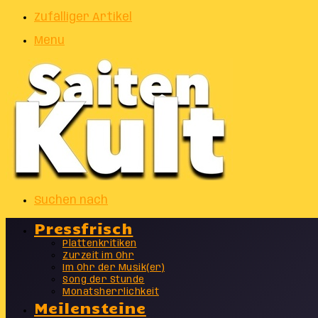
Zufälliger Artikel
Menu
Suchen nach
Pressfrisch
Plattenkritiken
Zurzeit im Ohr
Im Ohr der Musik(er)
Song der Stunde
Monatsherrlichkeit
Meilensteine