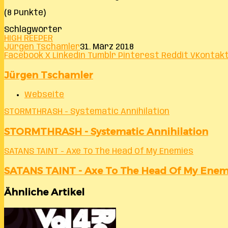
(8 Punkte)
Schlagwörter
HIGH REEPER
Jürgen Tschamler
31. März 2018
Facebook
X
LinkedIn
Tumblr
Pinterest
Reddit
VKontak
Jürgen Tschamler
Webseite
STORMTHRASH - Systematic Annihilation
STORMTHRASH - Systematic Annihilation
SATANS TAINT - Axe To The Head Of My Enemies
SATANS TAINT - Axe To The Head Of My Enem
Ähnliche Artikel