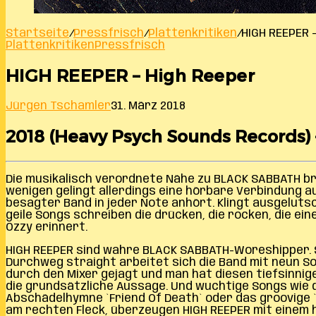
Startseite
/
Pressfrisch
/
Plattenkritiken
/
HIGH REEPER 
Plattenkritiken
Pressfrisch
HIGH REEPER – High Reeper
Jürgen Tschamler
31. März 2018
2018 (Heavy Psych Sounds Records) – 
Die musikalisch verordnete Nähe zu BLACK SABBATH bri
wenigen gelingt allerdings eine hörbare Verbindung a
besagter Band in jeder Note anhört. Klingt ausgelut
geile Songs schreiben die drücken, die rocken, die e
Ozzy erinnert.
HIGH REEPER sind wahre BLACK SABBATH-Woreshipper. Sie
Durchweg straight arbeitet sich die Band mit neun Son
durch den Mixer gejagt und man hat diesen tiefsinnige
die grundsätzliche Aussage. Und wuchtige Songs wie 
Abschädelhymne `Friend Of Death` oder das groovige `
am rechten Fleck, überzeugen HIGH REEPER mit einem 