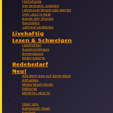
Filetstücke
Vergessene Juwelen
Lebensverlängernde Werke
Only Jazz Is Real
Bands der Stunde
Spezielles
Jahresrückblicke
Livehaftig
Lesen & Schwelgen
Lesefutter
Augenschmaus
Boxengasse
Bildergalerie
Redebedarf
Neu!
Alle Beiträge auf einen Blick
Aktuelles
Micks Mush-Room
Editorial
ME(N)TAL HEALTH
Info
Über uns
SaitenKult-Team