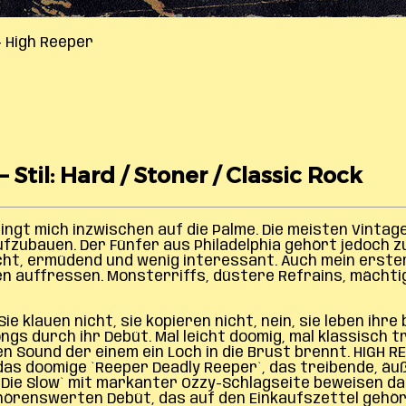
– High Reeper
Stil: Hard / Stoner / Classic Rock
ngt mich inzwischen auf die Palme. Die meisten Vintag
ufzubauen. Der Fünfer aus Philadelphia gehört jedoch z
scht, ermüdend und wenig interessant. Auch mein erste
inen auffressen. Monsterriffs, düstere Refrains, mächt
 klauen nicht, sie kopieren nicht, nein, sie leben ihre
gs durch ihr Debüt. Mal leicht doomig, mal klassisch t
n Sound der einem ein Loch in die Brust brennt. HIGH R
das doomige `Reeper Deadly Reeper`, das treibende, äu
Die Slow` mit markanter Ozzy-Schlagseite beweisen das
hörenswerten Debüt, das auf den Einkaufszettel gehör