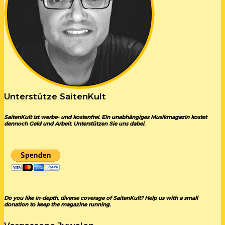
Unterstütze SaitenKult
SaitenKult ist werbe- und kostenfrei. Ein unabhängiges Musikmagazin kostet
dennoch Geld und Arbeit. Unterstützen Sie uns dabei.
Do you like in-depth, diverse coverage of SaitenKult? Help us with a small
donation to keep the magazine running.