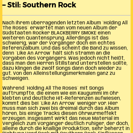
– Stil: Southern Rock
Nach ihrem überragenden letzten Album `Holding All
The Roses` erwartet man vom neuen Album der
Südstaaten Rocker BLACKBERRY SMOKE einen
weiteren Quantensprung. Allerdings ist das
schwierig, war der Vorgänger doch ein echtes
Referenzalbum. Und das scheint die Band zu wissen,
denn `Like An Arrow` hält sich stramm an die
Vorgaben des Vorgängers. Was jedoch nicht heißt,
dass man den Herren Stillstand unterstellen sollte,
dazu klingen die zwölf Songs dann doch wieder zu
gut. Von den Alleinstellungsmerkmalen ganz zu
schweigen.
Während `Holding All The Roses` mit Songs
auftrumpfte, die einem wie ein Kaugummi im Ohr
klebten und deutliche Hit-Referenzen aufwiesen,
kommt dies bei `Like An Arrow` weniger vor. Hier
muss man sich zwei bis dreimal durch das Album
hören, bis einige Tracks diesen Ohrwurmeffekt
erzeugen. Insgesamt wirkt das neue Material im
Vergleich zum Vorgänger deutlich ruhiger, der doch,
alleine durch die knallige Produktion, sehr beherzt in