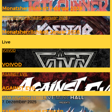
Monatsherrlichkeit Februar 2026
Monatsherrlichkeit Januar 2026
4. Februar 2026
Monatsherrlichkeit Januar 2026
Live
VOIVOD
23. Juli 2026
VOIVOD
AGAINST EVIL
26. Juni 2026
AGAINST EVIL
TANKARD/HIGH STRIKER
7. Dezember 2025
TANKARD/HIGH STRIKER