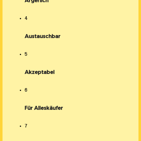
Ärgerlich
4
Austauschbar
5
Akzeptabel
6
Für Alleskäufer
7