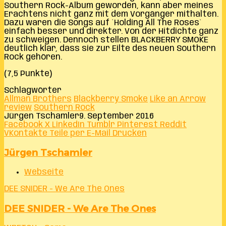
Southern Rock-Album geworden, kann aber meines
Erachtens nicht ganz mit dem Vorgänger mithalten.
Dazu waren die Songs auf `Holding All The Roses`
einfach besser und direkter. Von der Hitdichte ganz
zu schweigen. Dennoch stellen BLACKBERRY SMOKE
deutlich klar, dass sie zur Eilte des neuen Southern
Rock gehören.
(7,5 Punkte)
Schlagwörter
Allman Brothers
Blackberry Smoke
Like an Arrow
review
Southern Rock
Jürgen Tschamler
9. September 2016
Facebook
X
LinkedIn
Tumblr
Pinterest
Reddit
VKontakte
Teile per E-Mail
Drucken
Jürgen Tschamler
Webseite
DEE SNIDER - We Are The Ones
DEE SNIDER - We Are The Ones