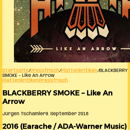
Startseite
/
Pressfrisch
/
Plattenkritiken
/
BLACKBERRY
SMOKE – Like An Arrow
Plattenkritiken
Pressfrisch
BLACKBERRY SMOKE – Like An
Arrow
Jürgen Tschamler
9. September 2016
2016 (Earache / ADA-Warner Music)