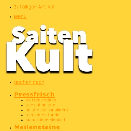
Zufälliger Artikel
Menu
Suchen nach
Pressfrisch
Plattenkritiken
Zurzeit im Ohr
Im Ohr der Musik(er)
Song der Stunde
Monatsherrlichkeit
Meilensteine