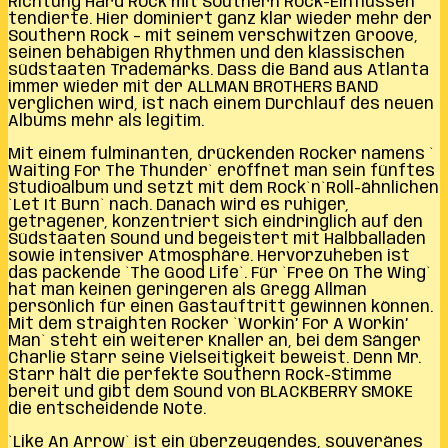
Richtung Hard Rock mit Southern Rock-Einflüssen
tendierte. Hier dominiert ganz klar wieder mehr der
Southern Rock – mit seinem verschwitzen Groove,
seinen behäbigen Rhythmen und den klassischen
südstaaten Trademarks. Dass die Band aus Atlanta
immer wieder mit der ALLMAN BROTHERS BAND
verglichen wird, ist nach einem Durchlauf des neuen
Albums mehr als legitim.
Mit einem fulminanten, drückenden Rocker namens `
Waiting For The Thunder` eröffnet man sein fünftes
Studioalbum und setzt mit dem Rock`n`Roll-ähnlichen
`Let It Burn` nach. Danach wird es ruhiger,
getragener, konzentriert sich eindringlich auf den
Südstaaten Sound und begeistert mit Halbballaden
sowie intensiver Atmosphäre. Hervorzuheben ist
das packende `The Good Life`. Für `Free On The Wing`
hat man keinen geringeren als Gregg Allman
persönlich für einen Gastauftritt gewinnen können.
Mit dem straighten Rocker `Workin’ For A Workin’
Man` steht ein weiterer Knaller an, bei dem Sänger
Charlie Starr seine Vielseitigkeit beweist. Denn Mr.
Starr hält die perfekte Southern Rock-Stimme
bereit und gibt dem Sound von BLACKBERRY SMOKE
die entscheidende Note.
`Like An Arrow` ist ein überzeugendes, souveränes