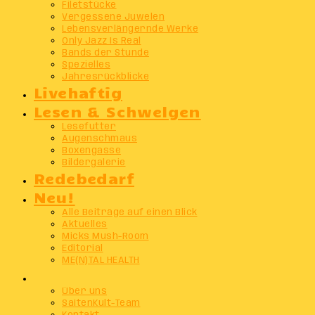
Filetstücke
Vergessene Juwelen
Lebensverlängernde Werke
Only Jazz Is Real
Bands der Stunde
Spezielles
Jahresrückblicke
Livehaftig
Lesen & Schwelgen
Lesefutter
Augenschmaus
Boxengasse
Bildergalerie
Redebedarf
Neu!
Alle Beiträge auf einen Blick
Aktuelles
Micks Mush-Room
Editorial
ME(N)TAL HEALTH
Info
Über uns
SaitenKult-Team