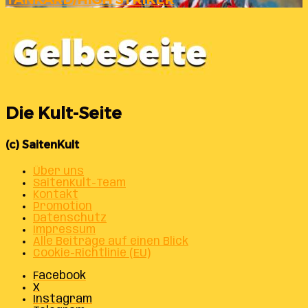
Die Kult-Seite
(c) SaitenKult
Über uns
SaitenKult-Team
Kontakt
Promotion
Datenschutz
Impressum
Alle Beiträge auf einen Blick
Cookie-Richtlinie (EU)
Facebook
X
Instagram