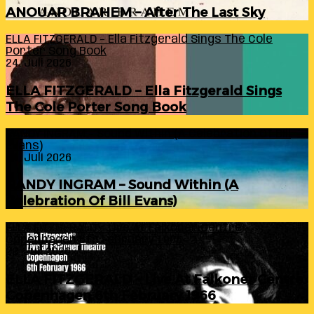
ANOUAR BRAHEM – After The Last Sky
ELLA FITZGERALD – Ella Fitzgerald Sings The Cole
Porter Song Book
24. Juli 2026
ELLA FITZGERALD – Ella Fitzgerald Sings
The Cole Porter Song Book
RANDY INGRAM – Sound Within (A Celebration Of Bill
Evans)
24. Juli 2026
RANDY INGRAM – Sound Within (A
Celebration Of Bill Evans)
ELLA FITZGERALD – Live At Falkoner Centre
Copenhagen 6th February 1966
23. Juli 2026
ELLA FITZGERALD – Live At Falkoner Centre
Copenhagen 6th February 1966