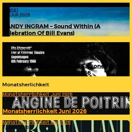
RANDY INGRAM – Sound Within (A Celebration Of Bill
Evans)
24. Juli 2026
RANDY INGRAM – Sound Within (A
Celebration Of Bill Evans)
ELLA FITZGERALD – Live At Falkoner Centre
Copenhagen 6th February 1966
23. Juli 2026
ELLA FITZGERALD – Live At Falkoner Centre
Copenhagen 6th February 1966
Monatsherlichkeit
Monatsherrlichkeit Juni 2026
1. Juli 2026
Monatsherrlichkeit Juni 2026
Monatsherrlichkeit Mai 2026
2. Juni 2026