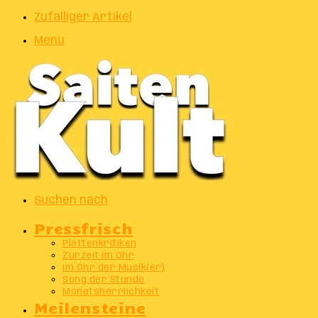
Zufälliger Artikel
Menu
Suchen nach
Pressfrisch
Plattenkritiken
Zurzeit im Ohr
Im Ohr der Musik(er)
Song der Stunde
Monatsherrlichkeit
Meilensteine