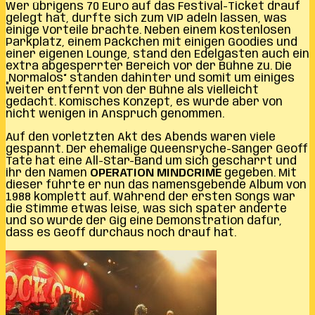
Wer übrigens 70 Euro auf das Festival-Ticket drauf
gelegt hat, durfte sich zum VIP adeln lassen, was
einige Vorteile brachte. Neben einem kostenlosen
Parkplatz, einem Päckchen mit einigen Goodies und
einer eigenen Lounge, stand den Edelgästen auch ein
extra abgesperrter Bereich vor der Bühne zu. Die
„Normalos“ standen dahinter und somit um einiges
weiter entfernt von der Bühne als vielleicht
gedacht. Komisches Konzept, es wurde aber von
nicht wenigen in Anspruch genommen.
Auf den vorletzten Akt des Abends waren viele
gespannt. Der ehemalige Queensryche-Sänger Geoff
Tate hat eine All-Star-Band um sich gescharrt und
ihr den Namen
OPERATION MINDCRIME
gegeben. Mit
dieser führte er nun das namensgebende Album von
1988 komplett auf. Während der ersten Songs war
die Stimme etwas leise, was sich später änderte
und so wurde der Gig eine Demonstration dafür,
dass es Geoff durchaus noch drauf hat.