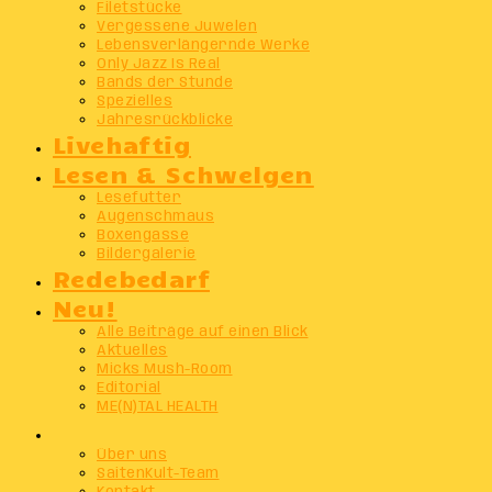
Filetstücke
Vergessene Juwelen
Lebensverlängernde Werke
Only Jazz Is Real
Bands der Stunde
Spezielles
Jahresrückblicke
Livehaftig
Lesen & Schwelgen
Lesefutter
Augenschmaus
Boxengasse
Bildergalerie
Redebedarf
Neu!
Alle Beiträge auf einen Blick
Aktuelles
Micks Mush-Room
Editorial
ME(N)TAL HEALTH
Info
Über uns
SaitenKult-Team