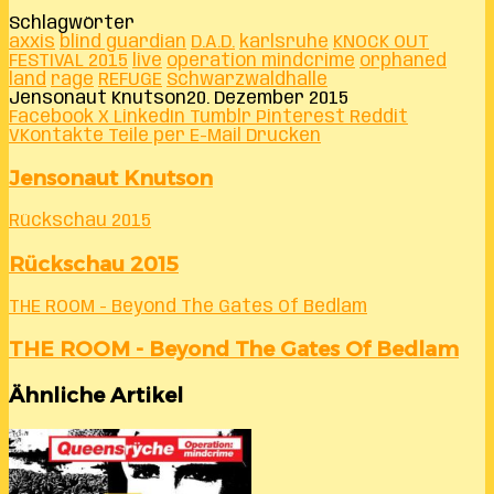
Schlagwörter
axxis
blind guardian
D.A.D.
karlsruhe
KNOCK OUT
FESTIVAL 2015
live
operation mindcrime
orphaned
land
rage
REFUGE
Schwarzwaldhalle
Jensonaut Knutson
20. Dezember 2015
Facebook
X
LinkedIn
Tumblr
Pinterest
Reddit
VKontakte
Teile per E-Mail
Drucken
Jensonaut Knutson
Rückschau 2015
Rückschau 2015
THE ROOM - Beyond The Gates Of Bedlam
THE ROOM - Beyond The Gates Of Bedlam
Ähnliche Artikel