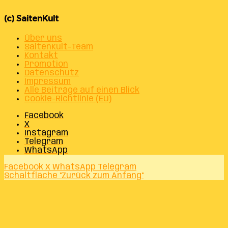
(c) SaitenKult
Über uns
SaitenKult-Team
Kontakt
Promotion
Datenschutz
Impressum
Alle Beiträge auf einen Blick
Cookie-Richtlinie (EU)
Facebook
X
Instagram
Telegram
WhatsApp
Facebook
X
WhatsApp
Telegram
Schaltfläche "Zurück zum Anfang"