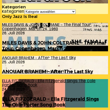
Kategorien
Kategorien
Only Jazz Is Real
MILES DAVIS & JOHN COLTRANE – The Final Tour:
Copenhagen, March 24, 1960
26. Juli 2026
MILES DAVIS & JOHN COLTRANE – The Final
Tour: Copenhagen, March 24, 1960
ANOUAR BRAHEM – After The Last Sky
25. Juli 2026
ANOUAR BRAHEM – After The Last Sky
ELLA FITZGERALD – Ella Fitzgerald Sings The Cole
Porter Song Book
24. Juli 2026
ELLA FITZGERALD – Ella Fitzgerald Sings
The Cole Porter Song Book