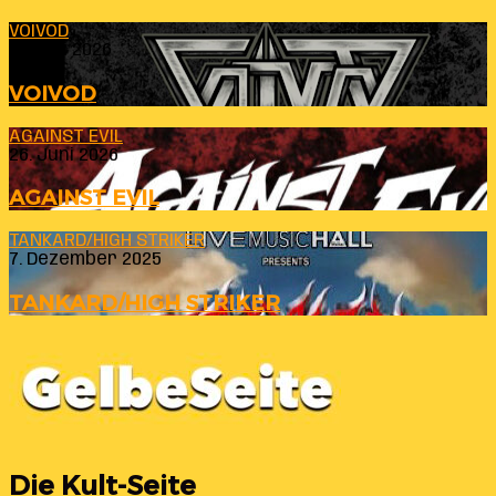
VOIVOD
23. Juli 2026
VOIVOD
AGAINST EVIL
26. Juni 2026
AGAINST EVIL
TANKARD/HIGH STRIKER
7. Dezember 2025
TANKARD/HIGH STRIKER
Die Kult-Seite