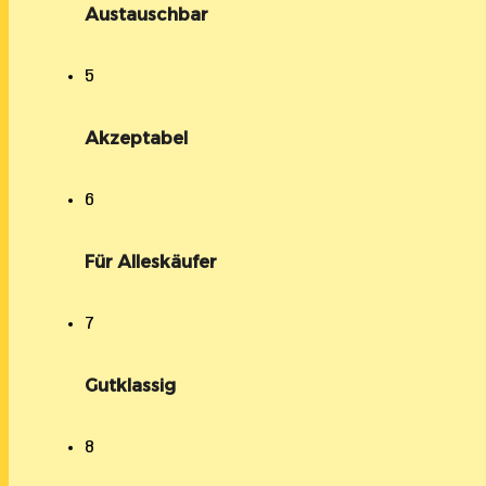
Austauschbar
5
Akzeptabel
6
Für Alleskäufer
7
Gutklassig
8