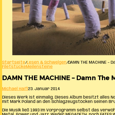
Startseite
/
Lesen & Schwelgen
/
DAMN THE MACHINE – D
Filetstücke
Meilensteine
DAMN THE MACHINE – Damn The 
Michael Haifl
23. Januar 2014
Dieses Werk ist einmalig. Dieses Album besitzt alles 
mit Mark Poland an den Schlagzeugstöcken seinen Bru
Die Musik ließ 1993 im Vorprogramm selbst das verw
Metal, Power und Jazz. Weder MEGADETH, noch FATES WA