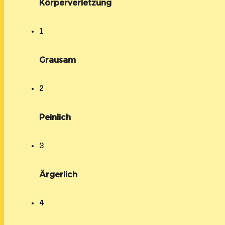
Körperverletzung
1
Grausam
2
Peinlich
3
Ärgerlich
4