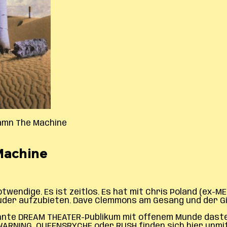
amn The Machine
Machine
Notwendige. Es ist zeitlos. Es hat mit Chris Poland (ex
der aufzubieten. Dave Clemmons am Gesang und der Git
öhnte DREAM THEATER-Publikum mit offenem Munde daste
RNING, QUEENSRYCHE oder RUSH finden sich hier unmitte