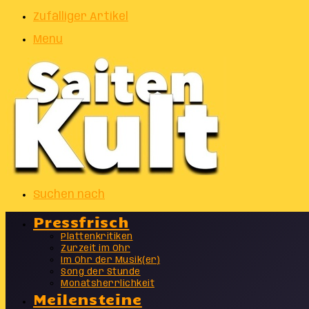
Zufälliger Artikel
Menu
Suchen nach
Pressfrisch
Plattenkritiken
Zurzeit im Ohr
Im Ohr der Musik(er)
Song der Stunde
Monatsherrlichkeit
Meilensteine