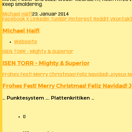
Keep smoldering.
Michael Haifl
23. Januar 2014
Facebook
X
LinkedIn
Tumblr
Pinterest
Reddit
VKontak
Michael Haifl
Webseite
ISEN TORR - Mighty & Superior
ISEN TORR - Mighty & Superior
Frohes Fest! Merry Christmas! Feliz Navidad! Joyeux No
Frohes Fest! Merry Christmas! Feliz Navidad! 
… Punktesystem …. Plattenkritiken …
0