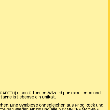
-MEGADETH) einen Gitarren-Wizard par excellence und
arre ist ebenso ein Unikat.
hen. Eine Symbiose ohnegleichen aus Prog Rock und
lbar wieder. Einzig und allein DAMN THE MACHINE.