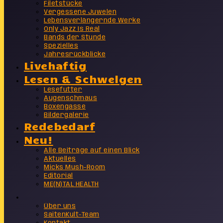
Filetstücke
Vergessene Juwelen
Lebensverlängernde Werke
Only Jazz Is Real
Bands der Stunde
Spezielles
Jahresrückblicke
Livehaftig
Lesen & Schwelgen
Lesefutter
Augenschmaus
Boxengasse
Bildergalerie
Redebedarf
Neu!
Alle Beiträge auf einen Blick
Aktuelles
Micks Mush-Room
Editorial
ME(N)TAL HEALTH
Info
Über uns
SaitenKult-Team