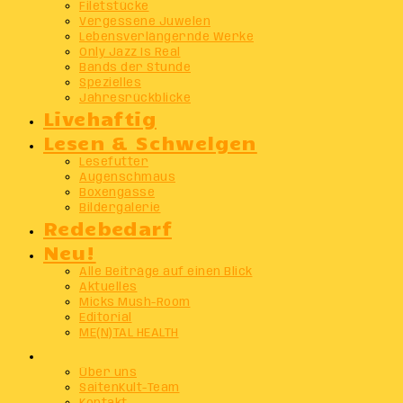
Filetstücke
Vergessene Juwelen
Lebensverlängernde Werke
Only Jazz Is Real
Bands der Stunde
Spezielles
Jahresrückblicke
Livehaftig
Lesen & Schwelgen
Lesefutter
Augenschmaus
Boxengasse
Bildergalerie
Redebedarf
Neu!
Alle Beiträge auf einen Blick
Aktuelles
Micks Mush-Room
Editorial
ME(N)TAL HEALTH
Info
Über uns
SaitenKult-Team