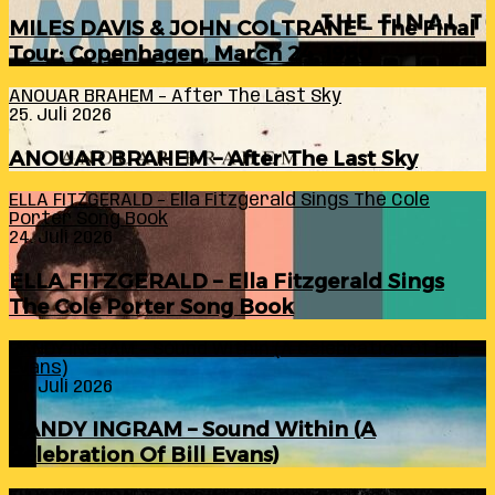
MILES DAVIS & JOHN COLTRANE – The Final
Tour: Copenhagen, March 24, 1960
ANOUAR BRAHEM – After The Last Sky
25. Juli 2026
ANOUAR BRAHEM – After The Last Sky
ELLA FITZGERALD – Ella Fitzgerald Sings The Cole
Porter Song Book
24. Juli 2026
ELLA FITZGERALD – Ella Fitzgerald Sings
The Cole Porter Song Book
RANDY INGRAM – Sound Within (A Celebration Of Bill
Evans)
24. Juli 2026
RANDY INGRAM – Sound Within (A
Celebration Of Bill Evans)