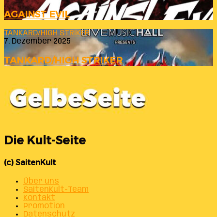
AGAINST EVIL
TANKARD/HIGH STRIKER
7. Dezember 2025
TANKARD/HIGH STRIKER
Die Kult-Seite
(c) SaitenKult
Über uns
SaitenKult-Team
Kontakt
Promotion
Datenschutz