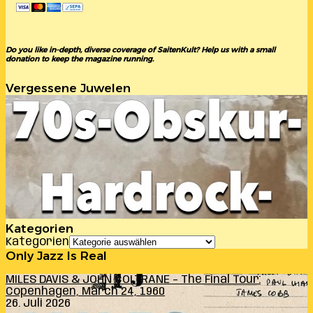
Do you like in-depth, diverse coverage of SaitenKult? Help us with a small
donation to keep the magazine running.
Vergessene Juwelen
Kategorien
Kategorien
Only Jazz Is Real
MILES DAVIS & JOHN COLTRANE – The Final Tour:
Copenhagen, March 24, 1960
26. Juli 2026