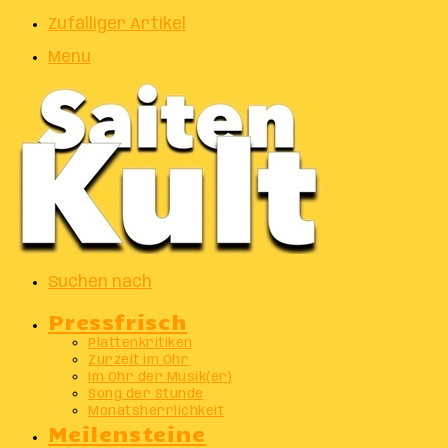
Zufälliger Artikel
Menu
Suchen nach
Pressfrisch
Plattenkritiken
Zurzeit im Ohr
Im Ohr der Musik(er)
Song der Stunde
Monatsherrlichkeit
Meilensteine