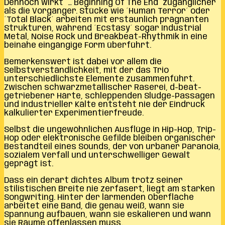
Dennoch wirkt ´… Beginning Of The End´ zugänglicher
als die Vorgänger. Stücke wie ´Human Terror´ oder
´Total Black´ arbeiten mit erstaunlich prägnanten
Strukturen, während ´Ecstasy´ sogar Industrial
Metal, Noise Rock und Breakbeat-Rhythmik in eine
beinahe eingängige Form überführt.
Bemerkenswert ist dabei vor allem die
Selbstverständlichkeit, mit der das Trio
unterschiedlichste Elemente zusammenführt.
Zwischen schwarzmetallischer Raserei, d-beat-
getriebener Härte, schleppenden Sludge-Passagen
und industrieller Kälte entsteht nie der Eindruck
kalkulierter Experimentierfreude.
Selbst die ungewöhnlichen Ausflüge in Hip-Hop, Trip-
Hop oder elektronische Gefilde bleiben organischer
Bestandteil eines Sounds, der von urbaner Paranoia,
sozialem Verfall und unterschwelliger Gewalt
geprägt ist.
Dass ein derart dichtes Album trotz seiner
stilistischen Breite nie zerfasert, liegt am starken
Songwriting. Hinter der lärmenden Oberfläche
arbeitet eine Band, die genau weiß, wann sie
Spannung aufbauen, wann sie eskalieren und wann
sie Räume offenlassen muss.