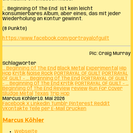
´… Beginning Of The End´ ist kein leicht
konsumierbares Album, aber eines, das mit jeder
Wiederholung an Kontur gewinnt.
(8 Punkte)
https://www.facebook.com/portrayalofguilt
Pic: Craig Murray
Schlagwörter
... Beginning Of The End
Black Metal
Experimental
Hip
Hop
Kritik
Noise Rock
PORTRAYAL OF GUILT
PORTRAYAL
OF GUILT - ... Beginning Of The End
PORTRAYAL OF GUILT
- ... Beginning Of The End Kritik
PORTRAYAL OF GUILT - ...
Beginning Of The End Review
review
Run For Cover
Sludge Metal
Texas
Trip Hop
Marcus Köhler
10. Mai 2026
Facebook
X
LinkedIn
Tumblr
Pinterest
Reddit
VKontakte
Teile per E-Mail
Drucken
Marcus Köhler
Webseite