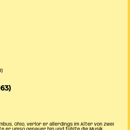
3)
63)
us, Ohio, verlor er allerdings im Alter von zwei
te er umso genauer hin und fühlte die Musik