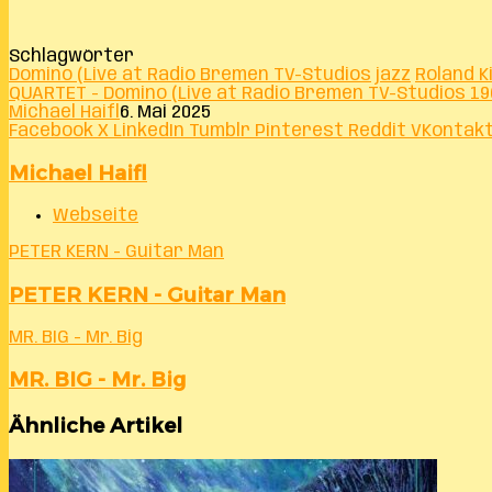
Schlagwörter
Domino (Live at Radio Bremen TV-Studios
jazz
Roland K
QUARTET - Domino (Live at Radio Bremen TV-Studios 19
Michael Haifl
6. Mai 2025
Facebook
X
LinkedIn
Tumblr
Pinterest
Reddit
VKontak
Michael Haifl
Webseite
PETER KERN - Guitar Man
PETER KERN - Guitar Man
MR. BIG - Mr. Big
MR. BIG - Mr. Big
Ähnliche Artikel