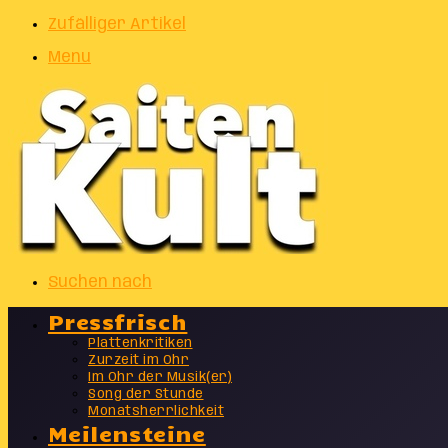
Zufälliger Artikel
Menu
Suchen nach
Pressfrisch
Plattenkritiken
Zurzeit im Ohr
Im Ohr der Musik(er)
Song der Stunde
Monatsherrlichkeit
Meilensteine