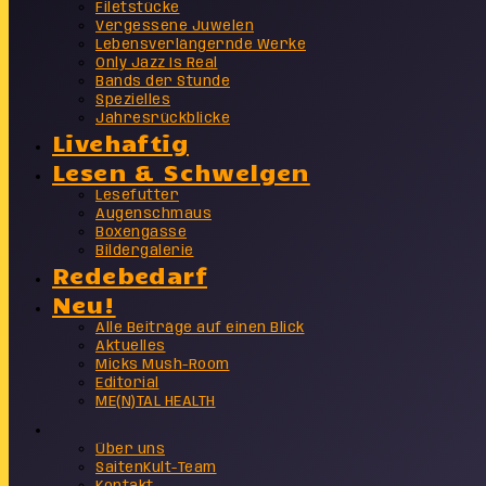
Filetstücke
Vergessene Juwelen
Lebensverlängernde Werke
Only Jazz Is Real
Bands der Stunde
Spezielles
Jahresrückblicke
Livehaftig
Lesen & Schwelgen
Lesefutter
Augenschmaus
Boxengasse
Bildergalerie
Redebedarf
Neu!
Alle Beiträge auf einen Blick
Aktuelles
Micks Mush-Room
Editorial
ME(N)TAL HEALTH
Info
Über uns
SaitenKult-Team