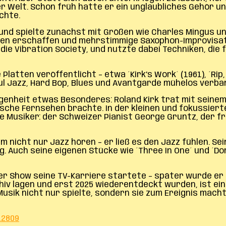
 Welt. Schon früh hatte er ein unglaubliches Gehör und
chte.
 und spielte zunächst mit Größen wie Charles Mingus un
elten erschaffen und mehrstimmige Saxophon-Improvisat
e Vibration Society, und nutzte dabei Techniken, die f
latten veröffentlicht – etwa ´Kirk’s Work´ (1961), ´Rip, 
oul Jazz, Hard Bop, Blues und Avantgarde mühelos verba
genheit etwas Besonderes: Roland Kirk trat mit seine
utsche Fernsehen brachte. In der kleinen und fokussier
ge Musiker: der Schweizer Pianist George Gruntz, der
kum nicht nur Jazz hören – er ließ es den Jazz fühlen. Se
g. Auch seine eigenen Stücke wie ´Three In One´ und ´D
eser Show seine TV-Karriere startete – später wurde e
hiv lagen und erst 2025 wiederentdeckt wurden, ist ein
sik nicht nur spielte, sondern sie zum Ereignis macht
12809