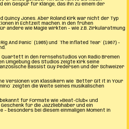
 ein Gespür für Klänge, das ihn zu einem der
d Quincy Jones. Aber Roland Kirk war nicht der Typ
ionen in Echtzeit machen. In den frühen
ür andere wie Magie wirkten – wie z.B. Zirkularatmung
Rig And Panic´ (1965) und ´The Inflated Tear´ (1967) –
nd.
m Quartett in den Fernsehstudios von Radio Bremen
ten Umgebung des Studios zeigte Kirk seine
 französische Bassist Guy Pedersen und der Schweizer
ine Versionen von Klassikern wie ´Better Git It In Your
omino´ zeigten die Weite seines musikalischen
r bekannt für Formate wie »Beat-Club« und
 Geschenk für die Jazzliebhaber und ein
e – besonders bei diesem einmaligen Moment in