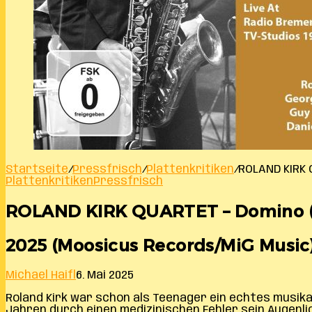
Startseite
/
Pressfrisch
/
Plattenkritiken
/
ROLAND KIRK 
Plattenkritiken
Pressfrisch
ROLAND KIRK QUARTET – Domino (L
2025 (Moosicus Records/MiG Music) -
Michael Haifl
6. Mai 2025
Roland Kirk war schon als Teenager ein echtes musikal
Jahren durch einen medizinischen Fehler sein Augenli