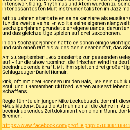
intensiver. Klang, Rhythmus und Atem wurden zu seiner
interessantesten Multiinstrumentalisten im Jazz ma
Mit 16 Jahren startete er seine Karriere als Musiker
für die zweite Reihe. Er wollte seine eigenen Klangw
Sechzigerjahren gründete er eigene Bands, darunter di
und das gleichzeitige Spielen auf drei Saxophonen.
In den Sechzigerjahren hatte er schon einige wichtige P
und sich einen Ruf als wildes Genie erarbeitet, das S
Am 30. September 1963 passierte zur passenden Gele
auf – für die Show “Domino”, die frischen Wind ins de
beeindruckende Kraft. Mit ihm spielten drei großarti
Schlagzeuger Daniel Humair.
Kirk, oft mit drei Hörnern um den Hals, ließ sein Publi
Soul´ und ´I Remember Clifford´ waren äußerst lebendi
Schaffens.
Regie führte ein junger Mike Leckebusch, der mit di
»Musikladen«. Dass die Aufnahmen all die Jahre im Arc
beeindruckendes Zeitdokument von einem Mann, der Mu
Bremen.
https://www.facebook.com/profile.php?id=1000641984