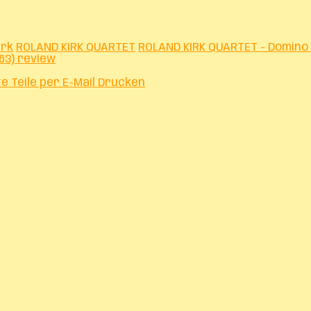
irk
ROLAND KIRK QUARTET
ROLAND KIRK QUARTET - Domino 
63) review
te
Teile per E-Mail
Drucken