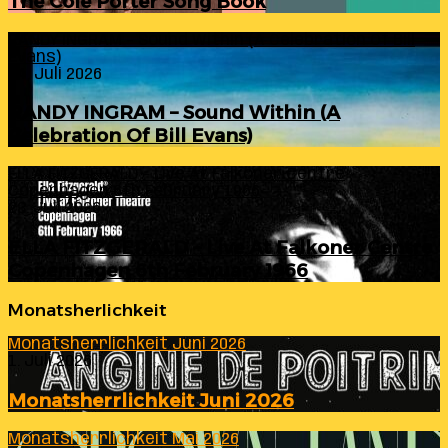
The Cole Porter Song Book
RANDY INGRAM – Sound Within (A Celebration Of Bill
Evans)
24. Juli 2026
RANDY INGRAM – Sound Within (A
Celebration Of Bill Evans)
ELLA FITZGERALD – Live At Falkoner Centre
Copenhagen 6th February 1966
23. Juli 2026
ELLA FITZGERALD – Live At Falkoner Centre
Copenhagen 6th February 1966
Monatsherlichkeit
Monatsherrlichkeit Juni 2026
1. Juli 2026
Monatsherrlichkeit Juni 2026
Monatsherrlichkeit Mai 2026