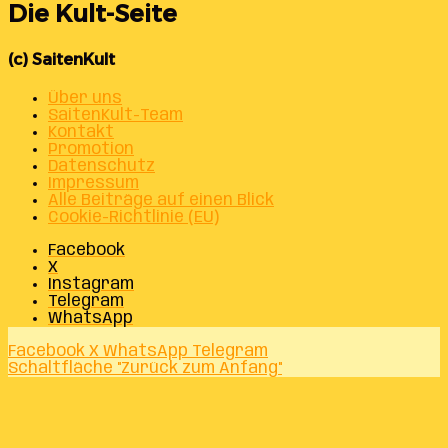
Die Kult-Seite
(c) SaitenKult
Über uns
SaitenKult-Team
Kontakt
Promotion
Datenschutz
Impressum
Alle Beiträge auf einen Blick
Cookie-Richtlinie (EU)
Facebook
X
Instagram
Telegram
WhatsApp
Facebook
X
WhatsApp
Telegram
Schaltfläche "Zurück zum Anfang"