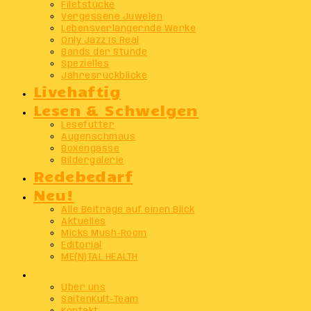
Filetstücke
Vergessene Juwelen
Lebensverlängernde Werke
Only Jazz Is Real
Bands der Stunde
Spezielles
Jahresrückblicke
Livehaftig
Lesen & Schwelgen
Lesefutter
Augenschmaus
Boxengasse
Bildergalerie
Redebedarf
Neu!
Alle Beiträge auf einen Blick
Aktuelles
Micks Mush-Room
Editorial
ME(N)TAL HEALTH
Info
Über uns
SaitenKult-Team