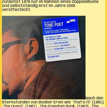
zunächst 1976 nur im Rahmen eines Doppelalbums
und selbstständig erst im Jahre 2005
veröffentlicht.
Nach den
Sternstunden von Booker Ervin wie ´That’s It!´ (1961),
´The Quest´ (1961), ´The Freedom Book´ (1963), ´The