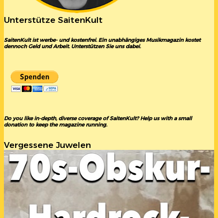
Unterstütze SaitenKult
SaitenKult ist werbe- und kostenfrei. Ein unabhängiges Musikmagazin kostet
dennoch Geld und Arbeit. Unterstützen Sie uns dabei.
Do you like in-depth, diverse coverage of SaitenKult? Help us with a small
donation to keep the magazine running.
Vergessene Juwelen