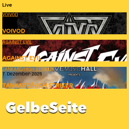
Live
VOIVOD
23. Juli 2026
VOIVOD
AGAINST EVIL
26. Juni 2026
AGAINST EVIL
TANKARD/HIGH STRIKER
7. Dezember 2025
TANKARD/HIGH STRIKER