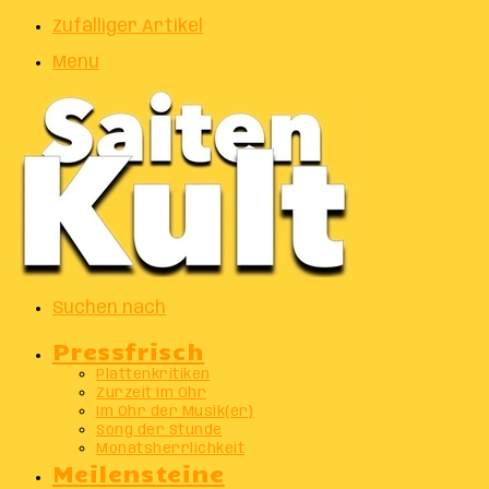
Zufälliger Artikel
Menu
Suchen nach
Pressfrisch
Plattenkritiken
Zurzeit im Ohr
Im Ohr der Musik(er)
Song der Stunde
Monatsherrlichkeit
Meilensteine