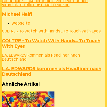
Facebook
X
LinkedIn
Tumblr
Pinterest
Reddit
VKontakte
Teile per E-Mail
Drucken
Michael Haifl
Webseite
COLTRE - To Watch With Hands... To Touch With Eyes
COLTRE - To Watch With Hands... To Touch
With Eyes
L.A. EDWARDS kommen als Headliner nach
Deutschland
L.A. EDWARDS kommen als Headliner nach
Deutschland
Ähnliche Artikel