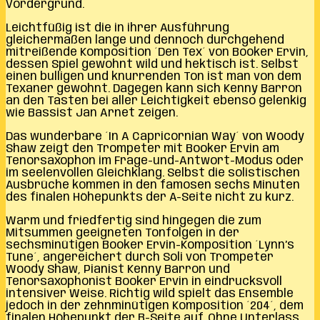
Vordergrund.
Leichtfüßig ist die in ihrer Ausführung
gleichermaßen lange und dennoch durchgehend
mitreißende Komposition ´Den Tex´ von Booker Ervin,
dessen Spiel gewohnt wild und hektisch ist. Selbst
einen bulligen und knurrenden Ton ist man von dem
Texaner gewohnt. Dagegen kann sich Kenny Barron
an den Tasten bei aller Leichtigkeit ebenso gelenkig
wie Bassist Jan Arnet zeigen.
Das wunderbare ´In A Capricornian Way´ von Woody
Shaw zeigt den Trompeter mit Booker Ervin am
Tenorsaxophon im Frage-und-Antwort-Modus oder
im seelenvollen Gleichklang. Selbst die solistischen
Ausbrüche kommen in den famosen sechs Minuten
des finalen Höhepunkts der A-Seite nicht zu kurz.
Warm und friedfertig sind hingegen die zum
Mitsummen geeigneten Tonfolgen in der
sechsminütigen Booker Ervin-Komposition ´Lynn’s
Tune´, angereichert durch Soli von Trompeter
Woody Shaw, Pianist Kenny Barron und
Tenorsaxophonist Booker Ervin in eindrucksvoll
intensiver Weise. Richtig wild spielt das Ensemble
jedoch in der zehnminütigen Komposition ´204´, dem
finalen Höhepunkt der B-Seite auf. Ohne Unterlass