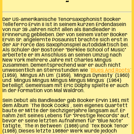
~
Der US-amerikanische Tenorsaxophonist Booker
Telleferro Ervin II ist in seinem kurzen Erdendasein
von nur 39 Jahren nicht allen als Bandleader in
Erinnerung geblieben. Der von seinem Vater Booker
Ervin Sr. angelernte Posaunist brachte sich erst in
der Air Force das Saxophonspiel autodidaktisch bei.
Als Schüler der Bostoner “Berklee School of Music”
arbeitete er im Anschluss an seinen Umzug nach
New York mehrere Jahre mit Charles Mingus
zusammen. Dementsprechend war er auch nicht
unwesentlich an Sternstunden wie ´
Blues And Roots
´
(1959), ´Mingus Ah Um´ (1959), ´Mingus Dynasty´ (1960)
und ´Mingus Mingus Mingus Mingus Mingus´ (1964)
beteiligt. Gemeinsam mit Eric Dolphy spielte er auch
in der Formation von Mal Waldron.
Sein Debüt als Bandleader gab Booker Ervin 1961 mit
dem Album ´The Book Cooks´, sein eigenes Quartett
baute er Mitte der Sechzigerjahre langsam auf. Er
nahm Zeit seines Lebens für “Prestige Records” auf,
bevor er seine letzten Aufnahmen für “Blue Note”
tätigte, ´The In Between´ (1968) und ´Tex Book Tenor´
(1968). Dieses letzte 1968er Werk wurde jedoch