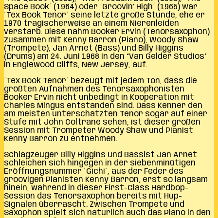
Space Book´ (1964) oder ´Groovin’ High´ (1965) war
´Tex Book Tenor´ seine letzte große Stunde, ehe er
1970 tragischerweise an einem Nierenleiden
verstarb. Diese nahm Booker Ervin (Tenorsaxophon)
zusammen mit Kenny Barron (Piano), Woody Shaw
(Trompete), Jan Arnet (Bass) und Billy Higgins
(Drums) am 24. Juni 1968 in den “Van Gelder Studios”
in Englewood Cliffs, New Jersey, auf.
´Tex Book Tenor´ bezeugt mit jedem Ton, dass die
größten Aufnahmen des Tenorsaxophonisten
Booker Ervin nicht unbedingt in Kooperation mit
Charles Mingus entstanden sind. Dass Kenner den
am meisten unterschätzten Tenor sogar auf einer
Stufe mit John Coltrane sehen, ist dieser großen
Session mit Trompeter Woody Shaw und Pianist
Kenny Barron zu entnehmen.
Schlagzeuger Billy Higgins und Bassist Jan Arnet
schleichen sich hingegen in der siebenminütigen
Eröffnungsnummer ´Gichi´, aus der Feder des
groovigen Pianisten Kenny Barron, erst so langsam
hinein, während in dieser First-Class Hardbop-
Session das Tenorsaxophon bereits mit Hup-
Signalen überrascht. Zwischen Trompete und
Saxophon spielt sich natürlich auch das Piano in den