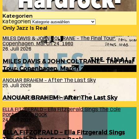
Kategorien
Kategorien
Only Jazz Is Real
MILES DAVIS & JOHN COLTRANE – The Final Tour:
Copenhagen, March 24, 1960
26. Juli 2026
MILES DAVIS & JOHN COLTRANE – The Final
Tour: Copenhagen, March 24, 1960
ANOUAR BRAHEM – After The Last Sky
25. Juli 2026
ANOUAR BRAHEM – After The Last Sky
ELLA FITZGERALD – Ella Fitzgerald Sings The Cole
Porter Song Book
24. Juli 2026
ELLA FITZGERALD – Ella Fitzgerald Sings