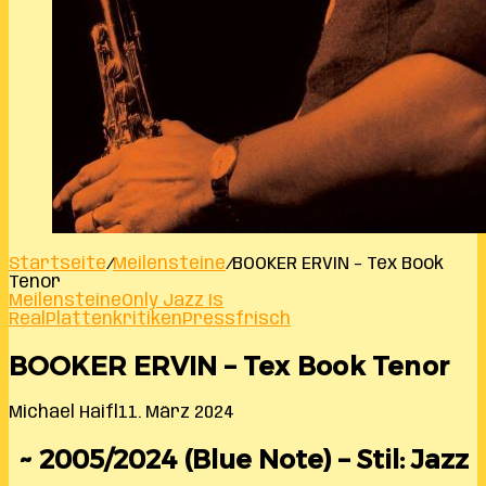
Startseite
/
Meilensteine
/
BOOKER ERVIN – Tex Book
Tenor
Meilensteine
Only Jazz Is
Real
Plattenkritiken
Pressfrisch
BOOKER ERVIN – Tex Book Tenor
Michael Haifl
11. März 2024
~ 2005/2024 (Blue Note) – Stil: Jazz