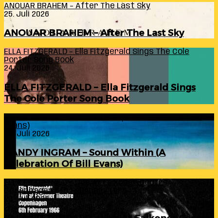
ANOUAR BRAHEM – After The Last Sky
25. Juli 2026
ANOUAR BRAHEM – After The Last Sky
ELLA FITZGERALD – Ella Fitzgerald Sings The Cole
Porter Song Book
24. Juli 2026
ELLA FITZGERALD – Ella Fitzgerald Sings
The Cole Porter Song Book
RANDY INGRAM – Sound Within (A Celebration Of Bill
Evans)
24. Juli 2026
RANDY INGRAM – Sound Within (A
Celebration Of Bill Evans)
ELLA FITZGERALD – Live At Falkoner Centre
Copenhagen 6th February 1966
23. Juli 2026