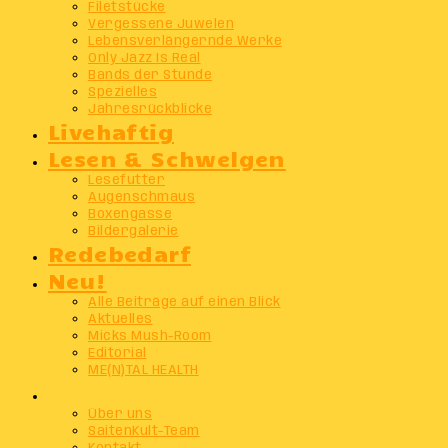
Filetstücke
Vergessene Juwelen
Lebensverlängernde Werke
Only Jazz Is Real
Bands der Stunde
Spezielles
Jahresrückblicke
Livehaftig
Lesen & Schwelgen
Lesefutter
Augenschmaus
Boxengasse
Bildergalerie
Redebedarf
Neu!
Alle Beiträge auf einen Blick
Aktuelles
Micks Mush-Room
Editorial
ME(N)TAL HEALTH
Info
Über uns
SaitenKult-Team