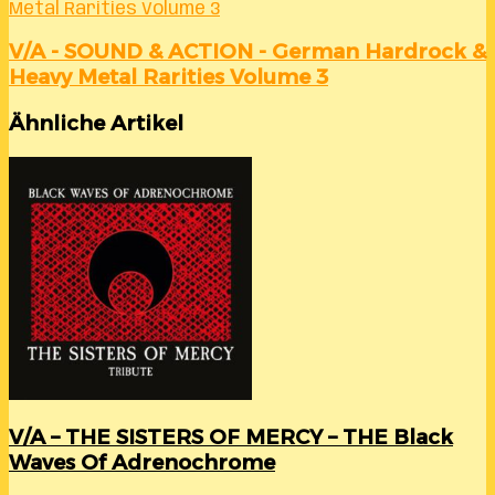
Metal Rarities Volume 3
V/A - SOUND & ACTION - German Hardrock &
Heavy Metal Rarities Volume 3
Ähnliche Artikel
V/A – THE SISTERS OF MERCY – THE Black
Waves Of Adrenochrome