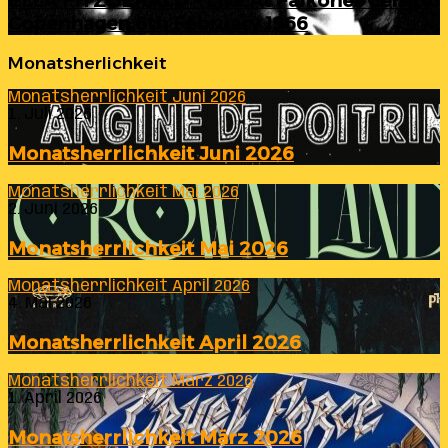
ELLA FITZGERALD – Live At Falkoner Centre
Copenhagen 6th February 1966
Monatsherlichkeit
Monatsherrlichkeit Juni 2026
1. Juli 2026
Monatsherrlichkeit Juni 2026
Monatsherrlichkeit Mai 2026
2. Juni 2026
Monatsherrlichkeit Mai 2026
Monatsherrlichkeit April 2026
4. Mai 2026
Monatsherrlichkeit April 2026
Monatsherrlichkeit März 2026
1. April 2026
Monatsherrlichkeit März 2026