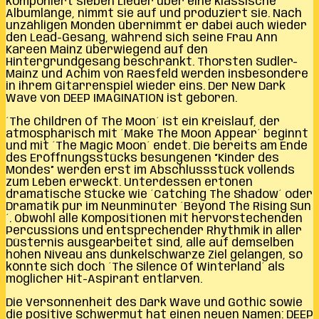
komponiert sieben Lieder über eine klassische
Albumlänge, nimmt sie auf und produziert sie. Nach
unzähligen Monden übernimmt er dabei auch wieder
den Lead-Gesang, während sich seine Frau Ann
Kareen Mainz überwiegend auf den
Hintergrundgesang beschränkt. Thorsten Sudler-
Mainz und Achim von Raesfeld werden insbesondere
in ihrem Gitarrenspiel wieder eins. Der New Dark
Wave von DEEP IMAGINATION ist geboren.
´The Children Of The Moon´ ist ein Kreislauf, der
atmosphärisch mit ´Make The Moon Appear´ beginnt
und mit ´The Magic Moon´ endet. Die bereits am Ende
des Eröffnungsstücks besungenen “Kinder des
Mondes” werden erst im Abschlussstück vollends
zum Leben erweckt. Unterdessen ertönen
dramatische Stücke wie ´Catching The Shadow´ oder
Dramatik pur im Neunminüter ´Beyond The Rising Sun
´. Obwohl alle Kompositionen mit hervorstechenden
Percussions und entsprechender Rhythmik in aller
Düsternis ausgearbeitet sind, alle auf demselben
hohen Niveau ans dunkelschwarze Ziel gelangen, so
könnte sich doch ´The Silence Of Winterland´ als
möglicher Hit-Aspirant entlarven.
Die Versonnenheit des Dark Wave und Gothic sowie
die positive Schwermut hat einen neuen Namen: DEEP