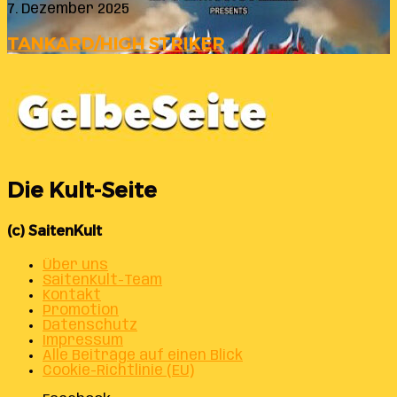
7. Dezember 2025
TANKARD/HIGH STRIKER
Die Kult-Seite
(c) SaitenKult
Über uns
SaitenKult-Team
Kontakt
Promotion
Datenschutz
Impressum
Alle Beiträge auf einen Blick
Cookie-Richtlinie (EU)