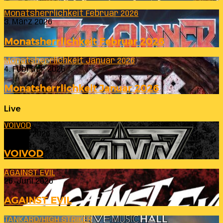
Monatsherrlichkeit Februar 2026
3. März 2026
Monatsherrlichkeit Februar 2026
Monatsherrlichkeit Januar 2026
4. Februar 2026
Monatsherrlichkeit Januar 2026
Live
VOIVOD
23. Juli 2026
VOIVOD
AGAINST EVIL
26. Juni 2026
AGAINST EVIL
TANKARD/HIGH STRIKER