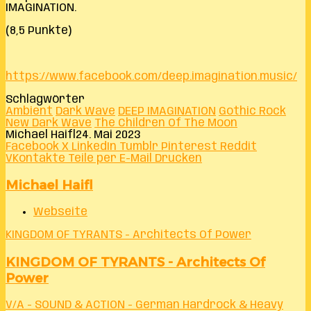
IMAGINATION.
(8,5 Punkte)
https://www.facebook.com/deep.imagination.music/
Schlagwörter
Ambient
Dark Wave
DEEP IMAGINATION
Gothic Rock
New Dark Wave
The Children Of The Moon
Michael Haifl
24. Mai 2023
Facebook
X
LinkedIn
Tumblr
Pinterest
Reddit
VKontakte
Teile per E-Mail
Drucken
Michael Haifl
Webseite
KINGDOM OF TYRANTS - Architects Of Power
KINGDOM OF TYRANTS - Architects Of
Power
V/A - SOUND & ACTION - German Hardrock & Heavy