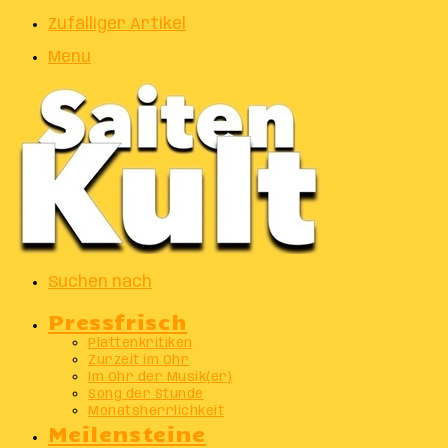
Zufälliger Artikel
Menu
Suchen nach
Pressfrisch
Plattenkritiken
Zurzeit im Ohr
Im Ohr der Musik(er)
Song der Stunde
Monatsherrlichkeit
Meilensteine