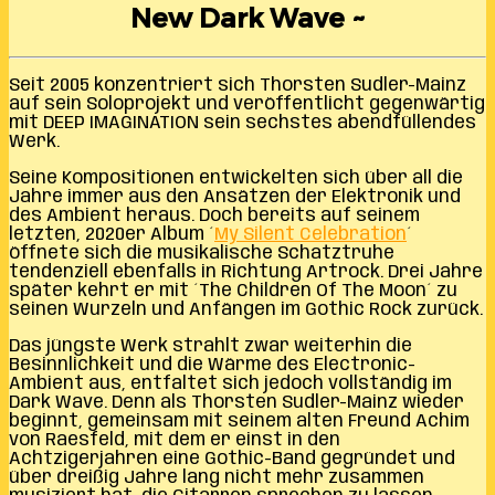
New Dark Wave ~
Seit 2005 konzentriert sich Thorsten Sudler-Mainz
auf sein Soloprojekt und veröffentlicht gegenwärtig
mit DEEP IMAGINATION sein sechstes abendfüllendes
Werk.
Seine Kompositionen entwickelten sich über all die
Jahre immer aus den Ansätzen der Elektronik und
des Ambient heraus. Doch bereits auf seinem
letzten, 2020er Album ´
My Silent Celebration
´
öffnete sich die musikalische Schatztruhe
tendenziell ebenfalls in Richtung Artrock. Drei Jahre
später kehrt er mit ´The Children Of The Moon´ zu
seinen Wurzeln und Anfängen im Gothic Rock zurück.
Das jüngste Werk strahlt zwar weiterhin die
Besinnlichkeit und die Wärme des Electronic-
Ambient aus, entfaltet sich jedoch vollständig im
Dark Wave. Denn als Thorsten Sudler-Mainz wieder
beginnt, gemeinsam mit seinem alten Freund Achim
von Raesfeld, mit dem er einst in den
Achtzigerjahren eine Gothic-Band gegründet und
über dreißig Jahre lang nicht mehr zusammen