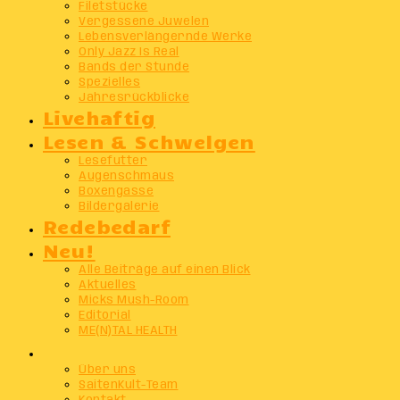
Filetstücke
Vergessene Juwelen
Lebensverlängernde Werke
Only Jazz Is Real
Bands der Stunde
Spezielles
Jahresrückblicke
Livehaftig
Lesen & Schwelgen
Lesefutter
Augenschmaus
Boxengasse
Bildergalerie
Redebedarf
Neu!
Alle Beiträge auf einen Blick
Aktuelles
Micks Mush-Room
Editorial
ME(N)TAL HEALTH
Info
Über uns
SaitenKult-Team