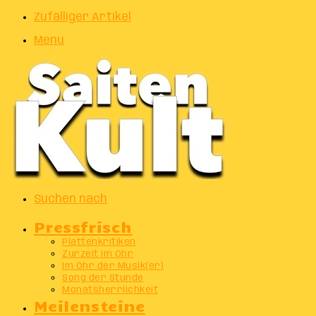
Zufälliger Artikel
Menu
Suchen nach
Pressfrisch
Plattenkritiken
Zurzeit im Ohr
Im Ohr der Musik(er)
Song der Stunde
Monatsherrlichkeit
Meilensteine