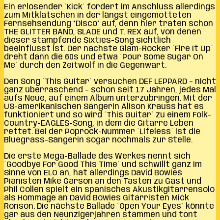
Ein erlösender ´Kick´ fordert im Anschluss allerdings
zum Mitklatschen in der längst eingemotteten
Fernsehsendung “Disco” auf, denn hier traten schon
THE GLITTER BAND, SLADE und T. REX auf, von denen
dieser stampfende Sixties-Song sichtlich
beeinflusst ist. Der nächste Glam-Rocker ´Fire It Up´
dreht dann die 60s und etwa ´Pour Some Sugar On
Me´ durch den Zeitwolf in die Gegenwart.
Den Song ´This Guitar´ versuchen DEF LEPPARD – nicht
ganz überraschend – schon seit 17 Jahren, jedes Mal
aufs Neue, auf einem Album unterzubringen. Mit der
US-amerikanischen Sängerin Alison Krauss hat es
funktioniert und so wird ´This Guitar´ zu einem Folk-
Country-EAGLES-Song, in dem die Gitarre Leben
rettet. Bei der Poprock-Nummer ´Lifeless´ ist die
Bluegrass-Sängerin sogar nochmals zur Stelle.
Die erste Mega-Ballade des Werkes nennt sich
´Goodbye For Good This Time´ und schwillt ganz im
Sinne von ELO an, hat allerdings David Bowies
Pianisten Mike Garson an den Tasten zu Gast und
Phil Collen spielt ein spanisches Akustikgitarrensolo
als Hommage an David Bowies Gitarristen Mick
Ronson. Die nächste Ballade ´Open Your Eyes´ könnte
gar aus den Neunzigerjahren stammen und tönt