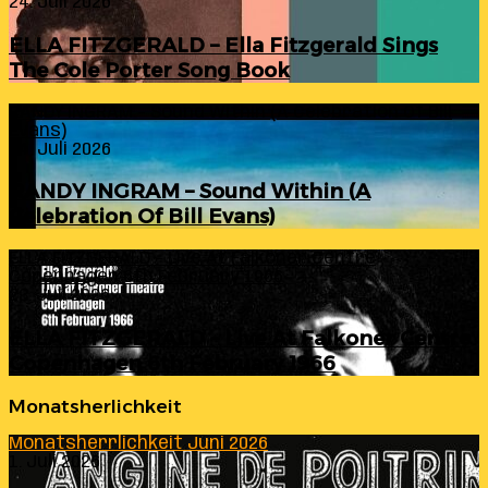
24. Juli 2026
ELLA FITZGERALD – Ella Fitzgerald Sings
The Cole Porter Song Book
RANDY INGRAM – Sound Within (A Celebration Of Bill
Evans)
24. Juli 2026
RANDY INGRAM – Sound Within (A
Celebration Of Bill Evans)
ELLA FITZGERALD – Live At Falkoner Centre
Copenhagen 6th February 1966
23. Juli 2026
ELLA FITZGERALD – Live At Falkoner Centre
Copenhagen 6th February 1966
Monatsherlichkeit
Monatsherrlichkeit Juni 2026
1. Juli 2026