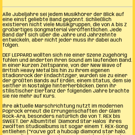
Alle Jubeljahre sei jedem Musikhörer der Blick auf
eine einst geliebte Band gegönnt. Schließlich
existieren nicht viele Musikgruppen, die von A bis Z
großartiges Songmaterial veröffentlichen. Jede
Band darf sich über die Jahre und Jahrzehnte
entwickeln, aber nicht jeder muss ihr dabei auch
folgen.
DEF LEPPARD wollten sich nie einer Szene zugehörig
fühlen und änderten ihren Sound am laufenden Band.
In einer kurzen Zeitspanne, von der New Wave of
British Heavy Metal bis hin zu ihrem eigenen
Stadionrock der Endachtziger, wurden sie zu einer
der größten Bands auf Erden, einem Status, dem sie
seither in Nostalgie hinterherblicken. Denn ihr
stilistischer Eiertanz der folgenden Jahre brachte
sie nie mehr auf Kurs.
Ihre aktuelle Marschrichtung nutzt im modernen
Poprock erneut die Errungenschaften der Glam
Rock-Ära, besonders natürlich die von T. REX bis
SWEET. Der Albumtitel ´Diamond Star Halos´ ihres
zwölften Studioalbums ist sogar einem T. REX-Song
entliehen (“You’ve got a hubcap diamond star halo.