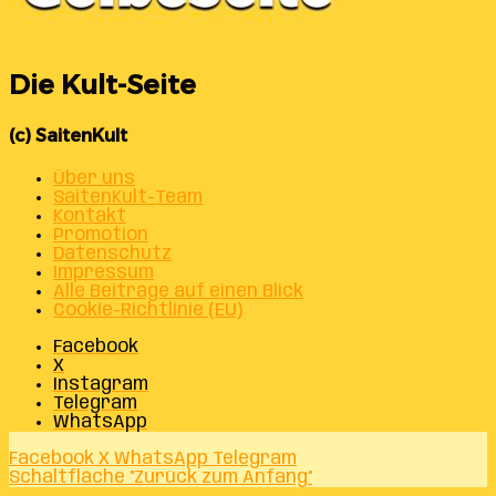
Die Kult-Seite
(c) SaitenKult
Über uns
SaitenKult-Team
Kontakt
Promotion
Datenschutz
Impressum
Alle Beiträge auf einen Blick
Cookie-Richtlinie (EU)
Facebook
X
Instagram
Telegram
WhatsApp
Facebook
X
WhatsApp
Telegram
Schaltfläche "Zurück zum Anfang"