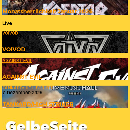
4. Februar 2026
Monatsherrlichkeit Januar 2026
Live
VOIVOD
23. Juli 2026
VOIVOD
AGAINST EVIL
26. Juni 2026
AGAINST EVIL
TANKARD/HIGH STRIKER
7. Dezember 2025
TANKARD/HIGH STRIKER