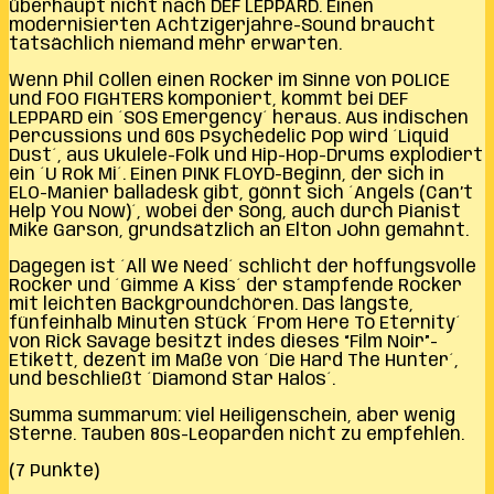
überhaupt nicht nach DEF LEPPARD. Einen
modernisierten Achtzigerjahre-Sound braucht
tatsächlich niemand mehr erwarten.
Wenn Phil Collen einen Rocker im Sinne von POLICE
und FOO FIGHTERS komponiert, kommt bei DEF
LEPPARD ein ´SOS Emergency´ heraus. Aus indischen
Percussions und 60s Psychedelic Pop wird ´Liquid
Dust´, aus Ukulele-Folk und Hip-Hop-Drums explodiert
ein ´U Rok Mi´. Einen PINK FLOYD-Beginn, der sich in
ELO-Manier balladesk gibt, gönnt sich ´Angels (Can’t
Help You Now)´, wobei der Song, auch durch Pianist
Mike Garson, grundsätzlich an Elton John gemahnt.
Dagegen ist ´All We Need´ schlicht der hoffungsvolle
Rocker und ´Gimme A Kiss´ der stampfende Rocker
mit leichten Backgroundchören. Das längste,
fünfeinhalb Minuten Stück ´From Here To Eternity´
von Rick Savage besitzt indes dieses “Film Noir”-
Etikett, dezent im Maße von ´Die Hard The Hunter´,
und beschließt ´Diamond Star Halos´.
Summa summarum: viel Heiligenschein, aber wenig
Sterne. Tauben 80s-Leoparden nicht zu empfehlen.
(7 Punkte)