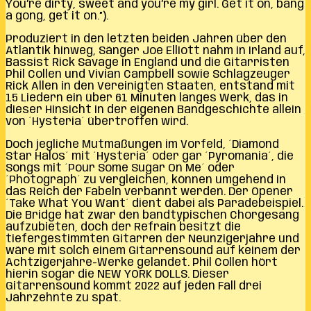
You’re dirty, sweet and you’re my girl. Get it on, bang
a gong, get it on.”).
Produziert in den letzten beiden Jahren über den
Atlantik hinweg, Sänger Joe Elliott nahm in Irland auf,
Bassist Rick Savage in England und die Gitarristen
Phil Collen und Vivian Campbell sowie Schlagzeuger
Rick Allen in den Vereinigten Staaten, entstand mit
15 Liedern ein über 61 Minuten langes Werk, das in
dieser Hinsicht in der eigenen Bandgeschichte allein
von ´Hysteria´ übertroffen wird.
Doch jegliche Mutmaßungen im Vorfeld, ´Diamond
Star Halos´ mit ´Hysteria´ oder gar ´Pyromania´, die
Songs mit ´Pour Some Sugar On Me´ oder
´Photograph´ zu vergleichen, können umgehend in
das Reich der Fabeln verbannt werden. Der Opener
´Take What You Want´ dient dabei als Paradebeispiel.
Die Bridge hat zwar den bandtypischen Chorgesang
aufzubieten, doch der Refrain besitzt die
tiefergestimmten Gitarren der Neunzigerjahre und
wäre mit solch einem Gitarrensound auf keinem der
Achtzigerjahre-Werke gelandet. Phil Collen hört
hierin sogar die NEW YORK DOLLS. Dieser
Gitarrensound kommt 2022 auf jeden Fall drei
Jahrzehnte zu spät.