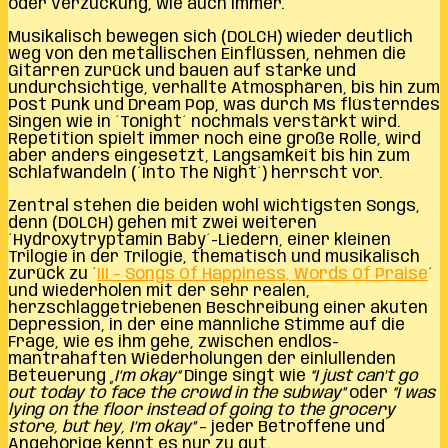
oder Verzückung, wie auch immer.
Musikalisch bewegen sich (DOLCH) wieder deutlich
weg von den metallischen Einflüssen, nehmen die
Gitarren zurück und bauen auf starke und
undurchsichtige, verhallte Atmosphären, bis hin zum
Post Punk und Dream Pop, was durch Ms flüsterndes
Singen wie in ´Tonight´ nochmals verstärkt wird.
Repetition spielt immer noch eine große Rolle, wird
aber anders eingesetzt, Langsamkeit bis hin zum
Schlafwandeln (´Into The Night´) herrscht vor.
Zentral stehen die beiden wohl wichtigsten Songs,
denn (DOLCH) gehen mit zwei weiteren
´Hydroxytryptamin Baby´-Liedern, einer kleinen
Trilogie in der Trilogie, thematisch und musikalisch
zurück zu ´
III – Songs Of Happiness, Words Of Praise
´
und wiederholen mit der sehr realen,
herzschlaggetriebenen Beschreibung einer akuten
Depression, in der eine männliche Stimme auf die
Frage, wie es ihm gehe, zwischen endlos-
mantrahaften Wiederholungen der einlullenden
Beteuerung
„I‘m okay“
Dinge singt wie
“I just can’t go
out today to face the crowd in the subway”
oder
“I was
lying on the floor instead of going to the grocery
store, but hey, I’m okay”
– jeder Betroffene und
Angehörige kennt es nur zu gut.