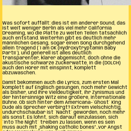
Was sofort auffällt: dies ist ein anderer Sound, das
ist weit weniger Berlin als viel mehr California
Dreaming, wo die Platte zu weiten Teilen tatsächlich
auch entstand. Weiterhin gibt es deutlich mehr
männlichen Gesang, sogar einen Song durchgehend
allein tragend (´I am OK (Hydroxytryptamin Baby
PartII´), und generell ist alles deutlich
transparenter, klarer abgemischt, doch ohne die
akustische schwarze Zuckerwatte, in die (DOLCH)
auch den Hörer mit einspinnt, komplett
abzuwaschen.
Damit bekommen auch die Lyrics, zum ersten Mal
komplett auf Englisch gesungen, noch mehr Gewicht
als bisher, und ihre Vieldeutigkeit, ihr Zynismus und
der hintersinnige Witz eine größere, internationale
Bühne. Ob sich hinter dem Americana-´Ghost´ King
Dude als Sprecher verbirgt? Extrem vielschichtig,
undurchschaubar ist ´Nacht´ geworden, noch mehr
als sonst. Es lohnt, sich darauf einzulassen, sich
´Into The Night´ treiben zu lassen, wenn es sein
muss auch mit „shaking catholic bones”…vor Angst