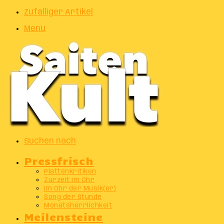
Zufälliger Artikel
Menu
Suchen nach
Pressfrisch
Plattenkritiken
Zurzeit im Ohr
Im Ohr der Musik(er)
Song der Stunde
Monatsherrlichkeit
Meilensteine