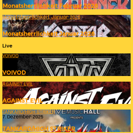
Monatsherrlichkeit Februar 2026
Monatsherrlichkeit Januar 2026
4. Februar 2026
Monatsherrlichkeit Januar 2026
Live
VOIVOD
23. Juli 2026
VOIVOD
AGAINST EVIL
26. Juni 2026
AGAINST EVIL
TANKARD/HIGH STRIKER
7. Dezember 2025
TANKARD/HIGH STRIKER