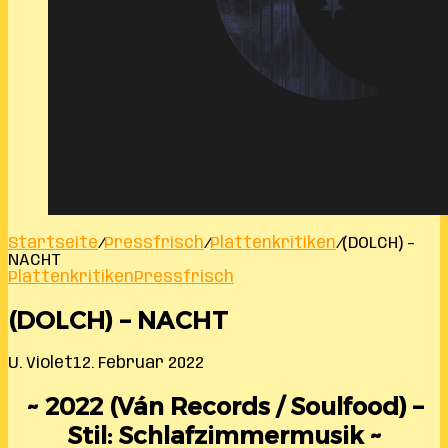
Startseite
/
Pressfrisch
/
Plattenkritiken
/
(DOLCH) –
NACHT
Plattenkritiken
Pressfrisch
(DOLCH) – NACHT
U. Violet
12. Februar 2022
~ 2022 (Ván Records / Soulfood) –
Stil: Schlafzimmermusik ~