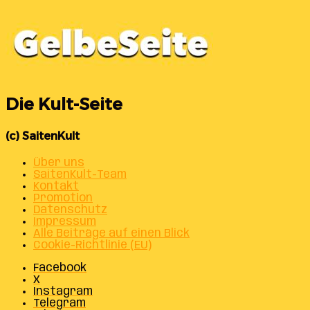
Die Kult-Seite
(c) SaitenKult
Über uns
SaitenKult-Team
Kontakt
Promotion
Datenschutz
Impressum
Alle Beiträge auf einen Blick
Cookie-Richtlinie (EU)
Facebook
X
Instagram
Telegram