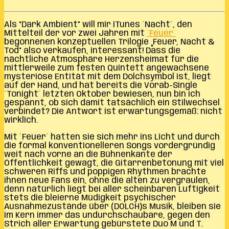
Als “Dark Ambient” will mir iTunes ´Nacht´, den
Mittelteil der vor zwei Jahren mit
´Feuer´
begonnenen konzeptuellen Trilogie „Feuer, Nacht &
Tod“ also verkaufen, interessant! Dass die
nächtliche Atmosphäre Herzensheimat für die
mittlerweile zum festen Quintett angewachsene
mysteriöse Entität mit dem Dolchsymbol ist, liegt
auf der Hand, und hat bereits die Vorab-Single
´Tonight´ letzten Oktober bewiesen, nun bin ich
gespannt, ob sich damit tatsächlich ein Stilwechsel
verbindet? Die Antwort ist erwartungsgemäß: nicht
wirklich.
Mit ´Feuer´ hatten sie sich mehr ins Licht und durch
die formal konventionelleren Songs vordergründig
weit nach vorne an die Bühnenkante der
Öffentlichkeit gewagt, die Gitarrenbetonung mit viel
schweren Riffs und poppigen Rhythmen brachte
ihnen neue Fans ein, ohne die alten zu vergraulen,
denn natürlich liegt bei aller scheinbaren Luftigkeit
stets die bleierne Müdigkeit psychischer
Ausnahmezustände über (DOLCH)s Musik, bleiben sie
im Kern immer das undurchschaubare, gegen den
Strich aller Erwartung gebürstete Duo M und T.