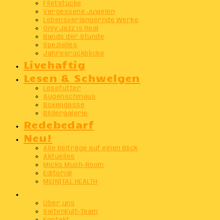
Filetstücke
Vergessene Juwelen
Lebensverlängernde Werke
Only Jazz Is Real
Bands der Stunde
Spezielles
Jahresrückblicke
Livehaftig
Lesen & Schwelgen
Lesefutter
Augenschmaus
Boxengasse
Bildergalerie
Redebedarf
Neu!
Alle Beiträge auf einen Blick
Aktuelles
Micks Mush-Room
Editorial
ME(N)TAL HEALTH
Info
Über uns
SaitenKult-Team