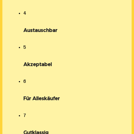
4
Austauschbar
5
Akzeptabel
6
Für Alleskäufer
7
Gutklassig