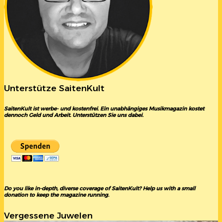
Unterstütze SaitenKult
SaitenKult ist werbe- und kostenfrei. Ein unabhängiges Musikmagazin kostet
dennoch Geld und Arbeit. Unterstützen Sie uns dabei.
Do you like in-depth, diverse coverage of SaitenKult? Help us with a small
donation to keep the magazine running.
Vergessene Juwelen