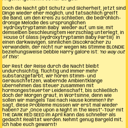
Doch die Nacht gibt Schutz und Sicherheit, jetzt sind
Dinge wieder eher möglich, und tatsächlich greift
die Band, um den Kreis zu schließen, die bedrohlich-
dronige Melodie des ursprünglichen
´Hydroxytryptamin Baby´ wieder auf, um sie, mit
demselben beschleunigtem Herzschlag unterlegt, in
´House Of Glass (Hydroxytryptamin Baby PartIII)´ in
einen darkwavigen, sinnlichen Discokracher zu
verwandeln, der nicht nur wegen Ms Stimme BLONDIE
beziehungsweise Debbie Harry galore ist:
“no way out
of this”.
Der Rest der Reise durch die Nacht bleibt
undurchsichtig, flüchtig und immer mehr
substanzgefärbt, wir hören Stimm- und
Geräuschfetzen, wabernde Ambientklänge
übernehmen das Steuer zusammen mit
hormongesteuerter Leidenschaft, bis schließlich
doch der Morgen graut, in Wortsinne, denn wie
sollen wir mangels Taxi nach Hause kommen? Ihr
sagt, diese Probleme müssen wir erst mal wieder
haben? Zur „Once upon a Night in the West”-Tour mit
THE DARK RED SEED im April kann das schneller als
gedacht Realität werden. Nehmt genug Bargeld mit,
ich habe euch gewarnt!