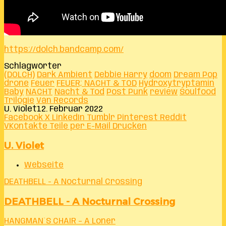
https://dolch.bandcamp.com/
Schlagwörter
(DOLCH)
Dark Ambient
Debbie Harry
doom
Dream Pop
drone
Feuer
FEUER; NACHT & TOD
Hydroxytryptamin
Baby
NACHT
Nacht & Tod
Post Punk
review
Soulfood
Trilogie
Ván Records
U. Violet
12. Februar 2022
Facebook
X
LinkedIn
Tumblr
Pinterest
Reddit
VKontakte
Teile per E-Mail
Drucken
U. Violet
Webseite
DEATHBELL - A Nocturnal Crossing
DEATHBELL - A Nocturnal Crossing
HANGMAN`S CHAIR – A Loner