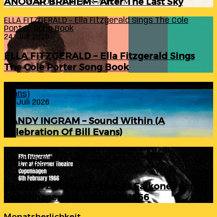
ANOUAR BRAHEM – After The Last Sky
ELLA FITZGERALD – Ella Fitzgerald Sings The Cole
Porter Song Book
24. Juli 2026
ELLA FITZGERALD – Ella Fitzgerald Sings
The Cole Porter Song Book
RANDY INGRAM – Sound Within (A Celebration Of Bill
Evans)
24. Juli 2026
RANDY INGRAM – Sound Within (A
Celebration Of Bill Evans)
ELLA FITZGERALD – Live At Falkoner Centre
Copenhagen 6th February 1966
23. Juli 2026
ELLA FITZGERALD – Live At Falkoner Centre
Copenhagen 6th February 1966
Monatsherlichkeit