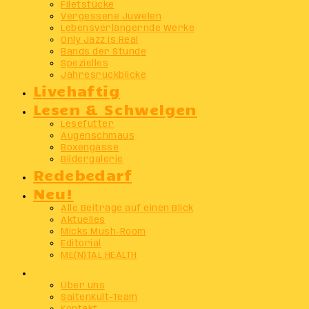
Filetstücke
Vergessene Juwelen
Lebensverlängernde Werke
Only Jazz Is Real
Bands der Stunde
Spezielles
Jahresrückblicke
Livehaftig
Lesen & Schwelgen
Lesefutter
Augenschmaus
Boxengasse
Bildergalerie
Redebedarf
Neu!
Alle Beiträge auf einen Blick
Aktuelles
Micks Mush-Room
Editorial
ME(N)TAL HEALTH
Info
Über uns
SaitenKult-Team