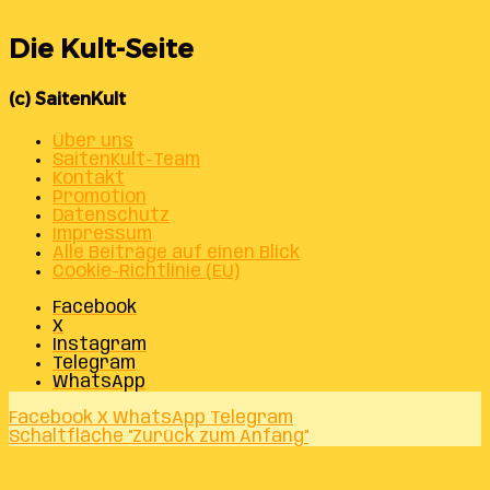
Die Kult-Seite
(c) SaitenKult
Über uns
SaitenKult-Team
Kontakt
Promotion
Datenschutz
Impressum
Alle Beiträge auf einen Blick
Cookie-Richtlinie (EU)
Facebook
X
Instagram
Telegram
WhatsApp
Facebook
X
WhatsApp
Telegram
Schaltfläche "Zurück zum Anfang"