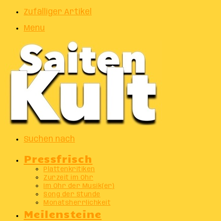
Zufälliger Artikel
Menu
Suchen nach
Pressfrisch
Plattenkritiken
Zurzeit im Ohr
Im Ohr der Musik(er)
Song der Stunde
Monatsherrlichkeit
Meilensteine