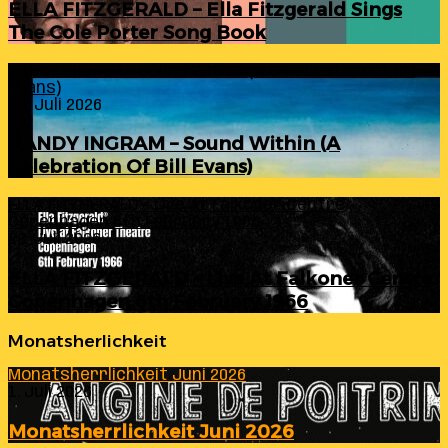
ELLA FITZGERALD – Ella Fitzgerald Sings
The Cole Porter Song Book
RANDY INGRAM – Sound Within (A Celebration Of Bill
Evans)
24. Juli 2026
RANDY INGRAM – Sound Within (A
Celebration Of Bill Evans)
ELLA FITZGERALD – Live At Falkoner Centre
Copenhagen 6th February 1966
23. Juli 2026
ELLA FITZGERALD – Live At Falkoner Centre
Copenhagen 6th February 1966
Monatsherlichkeit
Monatsherrlichkeit Juni 2026
1. Juli 2026
Monatsherrlichkeit Juni 2026