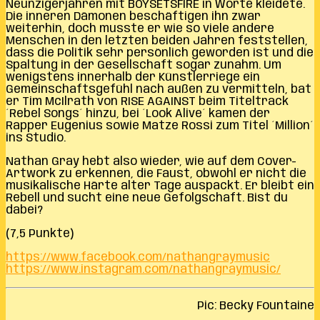
Neunzigerjahren mit BOYSETSFIRE in Worte kleidete.
Die inneren Dämonen beschäftigen ihn zwar
weiterhin, doch musste er wie so viele andere
Menschen in den letzten beiden Jahren feststellen,
dass die Politik sehr persönlich geworden ist und die
Spaltung in der Gesellschaft sogar zunahm. Um
wenigstens innerhalb der Künstlerriege ein
Gemeinschaftsgefühl nach außen zu vermitteln, bat
er Tim McIlrath von RISE AGAINST beim Titeltrack
´Rebel Songs´ hinzu, bei ´Look Alive´ kamen der
Rapper Eugenius sowie Matze Rossi zum Titel ´Million´
ins Studio.
Nathan Gray hebt also wieder, wie auf dem Cover-
Artwork zu erkennen, die Faust, obwohl er nicht die
musikalische Härte alter Tage auspackt. Er bleibt ein
Rebell und sucht eine neue Gefolgschaft. Bist du
dabei?
(7,5 Punkte)
https://www.facebook.com/nathangraymusic
https://www.instagram.com/nathangraymusic/
Pic: Becky Fountaine