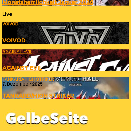
Monatsherrlichkeit Januar 2026
Live
VOIVOD
23. Juli 2026
VOIVOD
AGAINST EVIL
26. Juni 2026
AGAINST EVIL
TANKARD/HIGH STRIKER
7. Dezember 2025
TANKARD/HIGH STRIKER