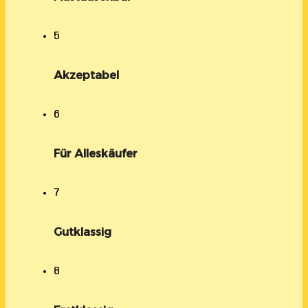
5
Akzeptabel
6
Für Alleskäufer
7
Gutklassig
8