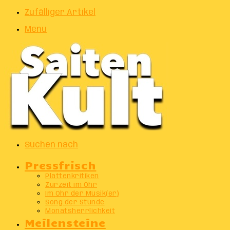
Zufälliger Artikel
Menu
Suchen nach
Pressfrisch
Plattenkritiken
Zurzeit im Ohr
Im Ohr der Musik(er)
Song der Stunde
Monatsherrlichkeit
Meilensteine