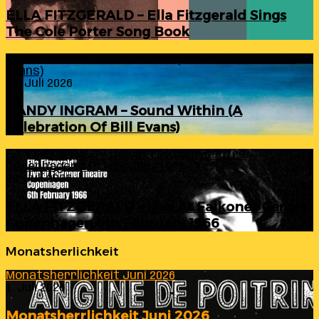
ELLA FITZGERALD – Ella Fitzgerald Sings
The Cole Porter Song Book
RANDY INGRAM – Sound Within (A Celebration Of Bill
Evans)
24. Juli 2026
RANDY INGRAM – Sound Within (A
Celebration Of Bill Evans)
ELLA FITZGERALD – Live At Falkoner Centre
Copenhagen 6th February 1966
23. Juli 2026
ELLA FITZGERALD – Live At Falkoner Centre
Copenhagen 6th February 1966
Monatsherlichkeit
Monatsherrlichkeit Juni 2026
1. Juli 2026
Monatsherrlichkeit Juni 2026