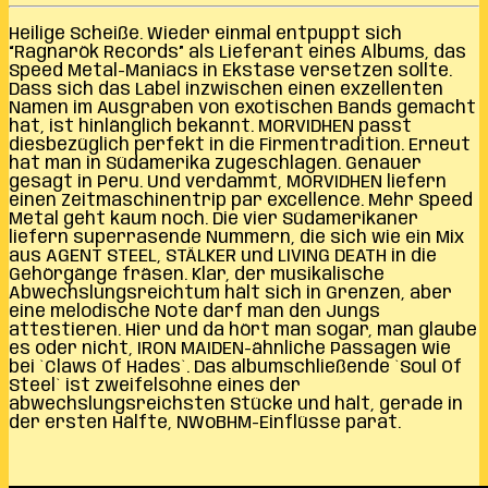
Heilige Scheiße. Wieder einmal entpuppt sich
“Ragnarök Records” als Lieferant eines Albums, das
Speed Metal-Maniacs in Ekstase versetzen sollte.
Dass sich das Label inzwischen einen exzellenten
Namen im Ausgraben von exotischen Bands gemacht
hat, ist hinlänglich bekannt. MORVIDHEN passt
diesbezüglich perfekt in die Firmentradition. Erneut
hat man in Südamerika zugeschlagen. Genauer
gesagt in Peru. Und verdammt, MORVIDHEN liefern
einen Zeitmaschinentrip par excellence. Mehr Speed
Metal geht kaum noch. Die vier Südamerikaner
liefern superrasende Nummern, die sich wie ein Mix
aus AGENT STEEL, STÄLKER und LIVING DEATH in die
Gehörgänge fräsen. Klar, der musikalische
Abwechslungsreichtum hält sich in Grenzen, aber
eine melodische Note darf man den Jungs
attestieren. Hier und da hört man sogar, man glaube
es oder nicht, IRON MAIDEN-ähnliche Passagen wie
bei `Claws Of Hades`. Das albumschließende `Soul Of
Steel` ist zweifelsohne eines der
abwechslungsreichsten Stücke und hält, gerade in
der ersten Hälfte, NWoBHM-Einflüsse parat.