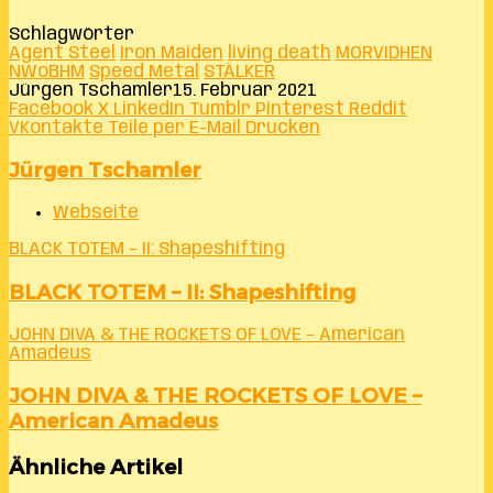
Schlagwörter
Agent Steel
Iron Maiden
living death
MORVIDHEN
NWoBHM
Speed Metal
STÄLKER
Jürgen Tschamler
15. Februar 2021
Facebook
X
LinkedIn
Tumblr
Pinterest
Reddit
VKontakte
Teile per E-Mail
Drucken
Jürgen Tschamler
Webseite
BLACK TOTEM – II: Shapeshifting
BLACK TOTEM – II: Shapeshifting
JOHN DIVA & THE ROCKETS OF LOVE – American
Amadeus
JOHN DIVA & THE ROCKETS OF LOVE –
American Amadeus
Ähnliche Artikel