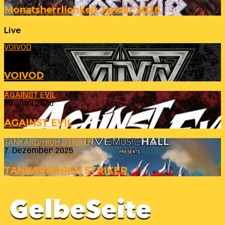
Monatsherrlichkeit Januar 2026
Live
VOIVOD
23. Juli 2026
VOIVOD
AGAINST EVIL
26. Juni 2026
AGAINST EVIL
TANKARD/HIGH STRIKER
7. Dezember 2025
TANKARD/HIGH STRIKER