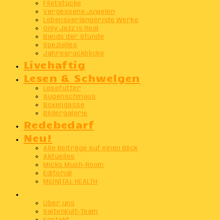
Filetstücke
Vergessene Juwelen
Lebensverlängernde Werke
Only Jazz Is Real
Bands der Stunde
Spezielles
Jahresrückblicke
Livehaftig
Lesen & Schwelgen
Lesefutter
Augenschmaus
Boxengasse
Bildergalerie
Redebedarf
Neu!
Alle Beiträge auf einen Blick
Aktuelles
Micks Mush-Room
Editorial
ME(N)TAL HEALTH
Info
Über uns
SaitenKult-Team