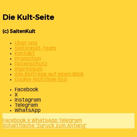
Die Kult-Seite
(c) SaitenKult
Über uns
SaitenKult-Team
Kontakt
Promotion
Datenschutz
Impressum
Alle Beiträge auf einen Blick
Cookie-Richtlinie (EU)
Facebook
X
Instagram
Telegram
WhatsApp
Facebook
X
WhatsApp
Telegram
Schaltfläche "Zurück zum Anfang"