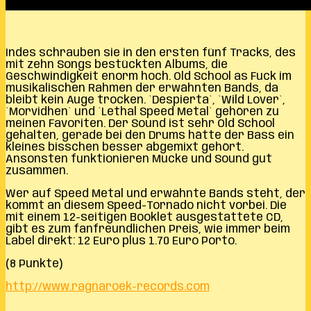
Indes schrauben sie in den ersten fünf Tracks, des
mit zehn Songs bestückten Albums, die
Geschwindigkeit enorm hoch. Old School as Fuck im
musikalischen Rahmen der erwähnten Bands, da
bleibt kein Auge trocken. `Despierta`, `Wild Lover`,
`Morvidhen` und `Lethal Speed Metal` gehören zu
meinen Favoriten. Der Sound ist sehr Old School
gehalten, gerade bei den Drums hätte der Bass ein
kleines bisschen besser abgemixt gehört.
Ansonsten funktionieren Mucke und Sound gut
zusammen.
Wer auf Speed Metal und erwähnte Bands steht, der
kommt an diesem Speed-Tornado nicht vorbei. Die
mit einem 12-seitigen Booklet ausgestattete CD,
gibt es zum fanfreundlichen Preis, wie immer beim
Label direkt: 12 Euro plus 1.70 Euro Porto.
(8 Punkte)
http://www.ragnaroek-records.com