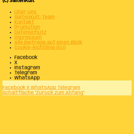
(c) SaitenKult
Über uns
SaitenKult-Team
Kontakt
Promotion
Datenschutz
Impressum
Alle Beiträge auf einen Blick
Cookie-Richtlinie (EU)
Facebook
X
Instagram
Telegram
WhatsApp
Facebook
X
WhatsApp
Telegram
Schaltfläche "Zurück zum Anfang"