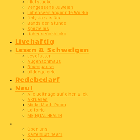
Filetstücke
Vergessene Juwelen
Lebensverlängernde Werke
Only Jazz Is Real
Bands der Stunde
Spezielles
Jahresrückblicke
Livehaftig
Lesen & Schwelgen
Lesefutter
Augenschmaus
Boxengasse
Bildergalerie
Redebedarf
Neu!
Alle Beiträge auf einen Blick
Aktuelles
Micks Mush-Room
Editorial
ME(N)TAL HEALTH
Info
Über uns
SaitenKult-Team