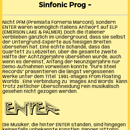
Sinfonic Prog ~
Nicht PFM (Premiata Forneria Marconi), sondern
ENTER waren womöglich Italiens Antwort auf ELP
(EMERSON LAKE & PALMER). Doch die Italiener
verblieben gänzlich im Underground, dass sie selbst
der Untergrund-Experte aus hiesigen Breiten
übersehen hat. Eine echte Schande, dass das
Quartett zu Lebzeiten, über die gesamte zweite
Hälfte der Achtzigerjahre übersehen wurde, auch
wenn es dereinst, Anfang der Neunzigerjahre nur
Demo-Aufnahmen vorweisen konnte. “Pure Steel
Records” präsentieren die längst vergessenen
Werke unter dem Titel ´1991-Images From Floating
Worlds´. Eine Verbindung zu ´Images And Words´ kann
trotz zeitlicher Überschneidung rein musikalisch
gesehen nicht gezogen werden.
Die Musiker, die hinter ENTER standen, sind hingegen
keinesfalls unbekannte Künstler. Sänger Vittorio