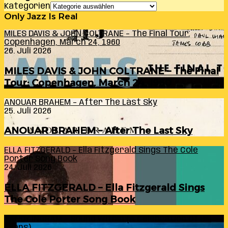
Kategorien
Only Jazz Is Real
MILES DAVIS & JOHN COLTRANE – The Final Tour:
Copenhagen, March 24, 1960
26. Juli 2026
MILES DAVIS & JOHN COLTRANE – The Final
Tour: Copenhagen, March 24, 1960
ANOUAR BRAHEM – After The Last Sky
25. Juli 2026
ANOUAR BRAHEM – After The Last Sky
ELLA FITZGERALD – Ella Fitzgerald Sings The Cole
Porter Song Book
24. Juli 2026
ELLA FITZGERALD – Ella Fitzgerald Sings
The Cole Porter Song Book
RANDY INGRAM – Sound Within (A Celebration Of Bill
Evans)