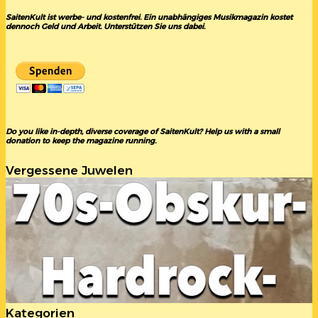
SaitenKult ist werbe- und kostenfrei. Ein unabhängiges Musikmagazin kostet
dennoch Geld und Arbeit. Unterstützen Sie uns dabei.
Do you like in-depth, diverse coverage of SaitenKult? Help us with a small
donation to keep the magazine running.
Vergessene Juwelen
Kategorien