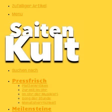
Zufälliger Artikel
Menu
Suchen nach
Pressfrisch
Plattenkritiken
Zurzeit im Ohr
Im Ohr der Musik(er)
Song der Stunde
Monatsherrlichkeit
Meilensteine