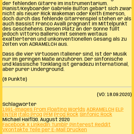
der fehlenden Gitarre im Instrumentarium.
Pianist/Keyboarder Gabriele Bulfon gebärt sich zwar
nicht als neuer Rick Wakeman oder Keith Emerson,
doch durch das fehlende Gitarrenspiel stehen er als
auch Bassist Franco Avalli prägnant im Mittelpunkt
des Geschehens. Diesen Platz an der Sonne füllt
jedoch Vittorio Ballerio mit seinem weitaus
exaltierteren und unkonventionellen Gesang als zu
Zeiten von ADRAMELCH aus.
Dass die vier Virtuosen Italiener sind, ist der Musik
nur im geringen Maße anzuhören. Der sinfonische
und klassische Tonklang ist geradezu international,
aber purer Underground.
(8 Punkte)
(VÖ: 18.09.2020)
Schlagwörter
1991-Images From Floating Worlds
ADRAMELCH
ELP
ENTER
Italo Prog
PFM
Prog Rock
Sinfonic Rock
Michael Haifl
30. August 2020
Facebook
X
LinkedIn
Tumblr
Pinterest
Reddit
VKontakte
Teile per E-Mail
Drucken