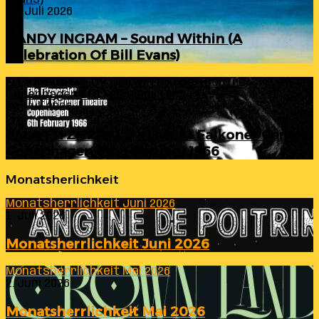
24. Juli 2026
RANDY INGRAM – Sound Within (A
Celebration Of Bill Evans)
ELLA FITZGERALD – Live At Falkoner Centre
Copenhagen 6th February 1966
23. Juli 2026
ELLA FITZGERALD – Live At Falkoner Centre
Copenhagen 6th February 1966
Monatsherlichkeit
Monatsherrlichkeit Juni 2026
1. Juli 2026
Monatsherrlichkeit Juni 2026
Monatsherrlichkeit Mai 2026
2. Juni 2026
Monatsherrlichkeit Mai 2026