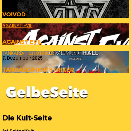
23. Juli 2026
VOIVOD
AGAINST EVIL
26. Juni 2026
AGAINST EVIL
TANKARD/HIGH STRIKER
7. Dezember 2025
TANKARD/HIGH STRIKER
Die Kult-Seite