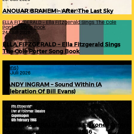
ANOUAR BRAHEM – After The Last Sky
ELLA FITZGERALD – Ella Fitzgerald Sings The Cole
Porter Song Book
24. Juli 2026
ELLA FITZGERALD – Ella Fitzgerald Sings
The Cole Porter Song Book
RANDY INGRAM – Sound Within (A Celebration Of Bill
Evans)
24. Juli 2026
RANDY INGRAM – Sound Within (A
Celebration Of Bill Evans)
ELLA FITZGERALD – Live At Falkoner Centre
Copenhagen 6th February 1966
23. Juli 2026
ELLA FITZGERALD – Live At Falkoner Centre
Copenhagen 6th February 1966