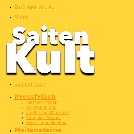
Zufälliger Artikel
Menu
Suchen nach
Pressfrisch
Plattenkritiken
Zurzeit im Ohr
Im Ohr der Musik(er)
Song der Stunde
Monatsherrlichkeit
Meilensteine