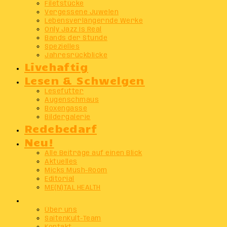
Filetstücke
Vergessene Juwelen
Lebensverlängernde Werke
Only Jazz Is Real
Bands der Stunde
Spezielles
Jahresrückblicke
Livehaftig
Lesen & Schwelgen
Lesefutter
Augenschmaus
Boxengasse
Bildergalerie
Redebedarf
Neu!
Alle Beiträge auf einen Blick
Aktuelles
Micks Mush-Room
Editorial
ME(N)TAL HEALTH
Info
Über uns
SaitenKult-Team