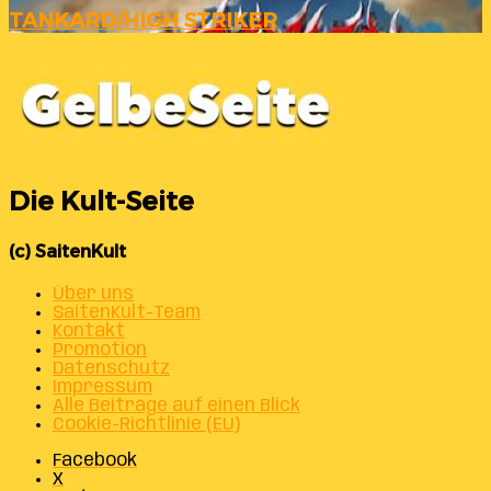
TANKARD/HIGH STRIKER
Die Kult-Seite
(c) SaitenKult
Über uns
SaitenKult-Team
Kontakt
Promotion
Datenschutz
Impressum
Alle Beiträge auf einen Blick
Cookie-Richtlinie (EU)
Facebook
X