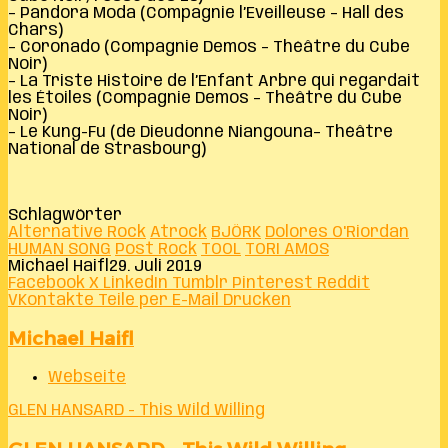
– Pandora Moda (Compagnie l’Eveilleuse – Hall des
Chars)
– Coronado (Compagnie Demos – Théâtre du Cube
Noir)
– La Triste Histoire de l’Enfant Arbre qui regardait
les Étoiles (Compagnie Demos – Théâtre du Cube
Noir)
– Le Kung-Fu (de Dieudonné Niangouna– Théâtre
National de Strasbourg)
Schlagwörter
Alternative Rock
Atrock
BJÖRK
Dolores O'Riordan
HUMAN SONG
Post Rock
TOOL
TORI AMOS
Michael Haifl
29. Juli 2019
Facebook
X
LinkedIn
Tumblr
Pinterest
Reddit
VKontakte
Teile per E-Mail
Drucken
Michael Haifl
Webseite
GLEN HANSARD - This Wild Willing