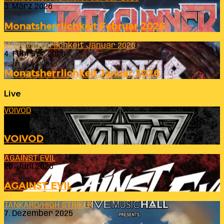
3. März 2026
Monatsherrlichkeit Februar 2026
Monatsherrlichkeit Januar 2026
4. Februar 2026
Monatsherrlichkeit Januar 2026
Live
VOIVOD
23. Juli 2026
VOIVOD
AGAINST EVIL
26. Juni 2026
AGAINST EVIL
TANKARD/HIGH STRIKER
7. Dezember 2025