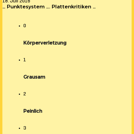
18. Juli 2016
… Punktesystem …. Plattenkritiken …
0
Körperverletzung
1
Grausam
2
Peinlich
3