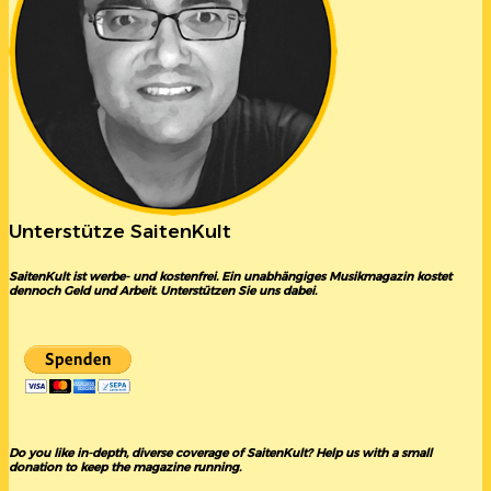
Unterstütze SaitenKult
SaitenKult ist werbe- und kostenfrei. Ein unabhängiges Musikmagazin kostet
dennoch Geld und Arbeit. Unterstützen Sie uns dabei.
Do you like in-depth, diverse coverage of SaitenKult? Help us with a small
donation to keep the magazine running.