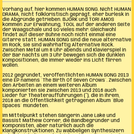
Vorhang auf, hier kommen HUMAN SONG. Nicht HUMAN
DRAMA, nicht folkloristisch geprägt, eher burlesk in
die Abgründe getrieben. BJÖRK und TORI AMOS
kommen zur Erwähnung, TOOL auf der anderen Seite
der Waagschale und so vieles mehr. Gleichwohl
findet auf dieser Bühne noch nicht einmal eine
Gitarre statt. HUMAN SONG sind die neue alternative
im Rock, sie sind wahrhaftig Alternative Rock.
Zwischen Metal um 8 Uhr abends und Klavierspiel in
der Bar nachts um 3 Uhr bewegen sich die dunklen
Kompositionen, die immer wieder ins Licht flirren
wollen.
2012 gegründet, veröffentlichten HUMAN SONG 2013
eine EP namens ´The Birth Of Seven Crows´. Zwischen
den Arbeiten an einem weiteren Album
komponierten sie zwischen 2013 und 2016 auch
Lieder für Theateraufführungen (*), die in ihrem,
2018 an die Öffentlichkeit getragenen Album ´Blue
Spaces´ mündeten.
Im Mittelpunkt stehen Sängerin Jane Lake und
Bassist Mathew Corner, die Bandbegründer und
Komponisten, aber natürlich auch die
Klangkonstruktionen. Zu wabbeligen Synthesizern