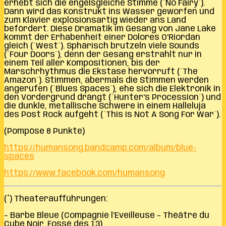
erhebt sich die engelsgleiche Stimme (´No Fairy´).
Dann wird das Konstrukt ins Wasser geworfen und
zum Klavier explosionsartig wieder ans Land
befördert. Diese Dramatik im Gesang von Jane Lake
kommt der Erhabenheit einer Dolores O’Riordan
gleich (´West´). Sphärisch brutzeln viele Sounds
(´Four Doors´), denn der Gesang erstrahlt nur in
einem Teil aller Kompositionen, bis der
Marschrhythmus die Ekstase hervorruft (´The
Amazon´). Stimmen, abermals die Stimmen werden
angerufen (´Blues Spaces´), ehe sich die Elektronik in
den Vordergrund drängt (´Hunter‘s Procession´) und
die dunkle, metallische Schwere in einem Halleluja
des Post Rock aufgeht (´This Is Not A Song For War´).
(Pompöse 8 Punkte)
https://humansong.bandcamp.com/album/blue-
spaces
https://www.facebook.com/humansong
(*) Theateraufführungen:
– Barbe Bleue (Compagnie l’Eveilleuse – Théâtre du
Cube Noir, Fossé des 13)