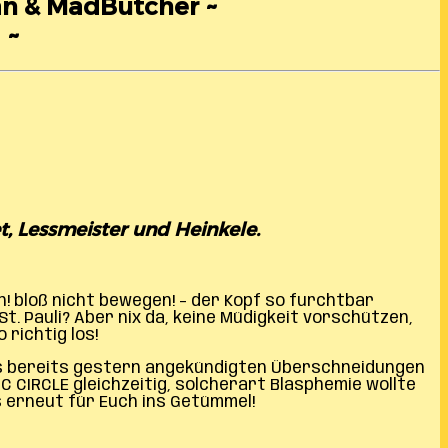
än & MadButcher ~
 ~
t, Lessmeister und Heinkele.
! bloß nicht bewegen! – der Kopf so furchtbar
St. Pauli? Aber nix da, keine Müdigkeit vorschützen,
richtig los!
ss bereits gestern angekündigten Überschneidungen
CIRCLE gleichzeitig, solcherart Blasphemie wollte
 erneut für Euch ins Getümmel!