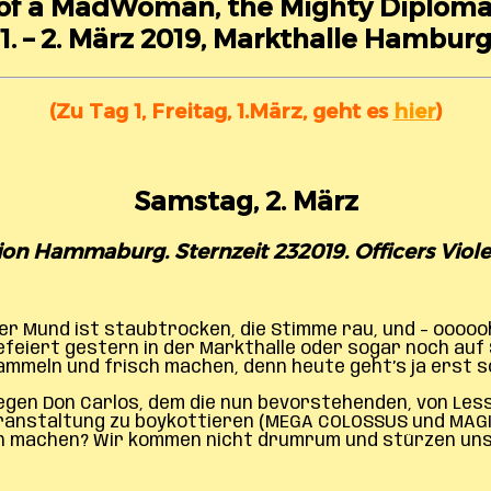
y of a MadWoman, the Mighty Diplom
 1. – 2. März 2019, Markthalle Hamburg
(Zu Tag 1, Freitag, 1.März, geht es
hier
)
Samstag, 2. März
on Hammaburg. Sternzeit 232019. Officers Viole
er Mund ist staubtrocken, die Stimme rau, und – oooooh
 gefeiert gestern in der Markthalle oder sogar noch auf 
meln und frisch machen, denn heute geht’s ja erst so 
egen Don Carlos, dem die nun bevorstehenden, von Le
ranstaltung zu boykottieren (MEGA COLOSSUS und MAGIC 
man machen? Wir kommen nicht drumrum und stürzen uns