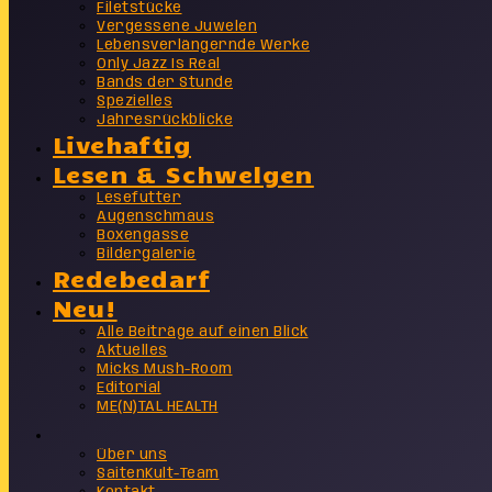
Filetstücke
Vergessene Juwelen
Lebensverlängernde Werke
Only Jazz Is Real
Bands der Stunde
Spezielles
Jahresrückblicke
Livehaftig
Lesen & Schwelgen
Lesefutter
Augenschmaus
Boxengasse
Bildergalerie
Redebedarf
Neu!
Alle Beiträge auf einen Blick
Aktuelles
Micks Mush-Room
Editorial
ME(N)TAL HEALTH
Info
Über uns
SaitenKult-Team