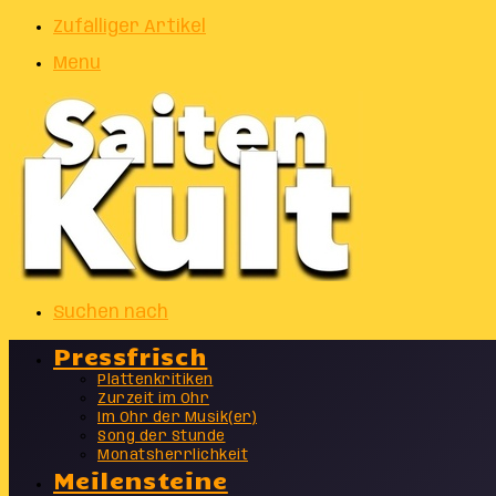
Zufälliger Artikel
Menu
Suchen nach
Pressfrisch
Plattenkritiken
Zurzeit im Ohr
Im Ohr der Musik(er)
Song der Stunde
Monatsherrlichkeit
Meilensteine