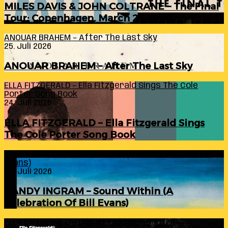
MILES DAVIS & JOHN COLTRANE – The Final
Tour: Copenhagen, March 24, 1960
ANOUAR BRAHEM – After The Last Sky
25. Juli 2026
ANOUAR BRAHEM – After The Last Sky
ELLA FITZGERALD – Ella Fitzgerald Sings The Cole
Porter Song Book
24. Juli 2026
ELLA FITZGERALD – Ella Fitzgerald Sings
The Cole Porter Song Book
RANDY INGRAM – Sound Within (A Celebration Of Bill
Evans)
24. Juli 2026
RANDY INGRAM – Sound Within (A
Celebration Of Bill Evans)
ELLA FITZGERALD – Live At Falkoner Centre