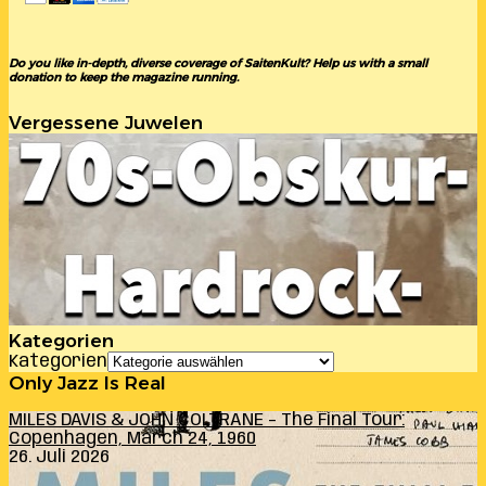
Do you like in-depth, diverse coverage of SaitenKult? Help us with a small
donation to keep the magazine running.
Vergessene Juwelen
Kategorien
Kategorien
Only Jazz Is Real
MILES DAVIS & JOHN COLTRANE – The Final Tour:
Copenhagen, March 24, 1960
26. Juli 2026