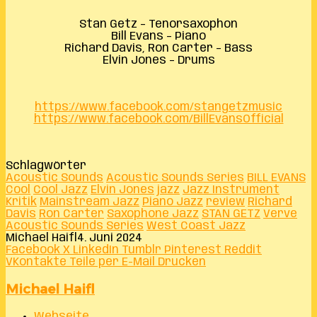
Stan Getz – Tenorsaxophon
Bill Evans – Piano
Richard Davis, Ron Carter – Bass
Elvin Jones – Drums
https://www.facebook.com/stangetzmusic
https://www.facebook.com/BillEvansOfficial
Schlagwörter
Acoustic Sounds
Acoustic Sounds Series
BILL EVANS
Cool
Cool Jazz
Elvin Jones
jazz
Jazz Instrument
Kritik
Mainstream Jazz
Piano Jazz
review
Richard
Davis
Ron Carter
Saxophone Jazz
STAN GETZ
Verve
Acoustic Sounds Series
West Coast Jazz
Michael Haifl
4. Juni 2024
Facebook
X
LinkedIn
Tumblr
Pinterest
Reddit
VKontakte
Teile per E-Mail
Drucken
Michael Haifl
Webseite