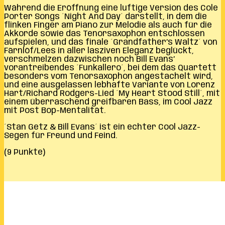
Während die Eröffnung eine luftige Version des Cole
Porter Songs ´Night And Day´ darstellt, in dem die
flinken Finger am Piano zur Melodie als auch für die
Akkorde sowie das Tenorsaxophon entschlossen
aufspielen, und das finale ´Grandfather’s Waltz´ von
Färnlöf/Lees in aller lasziven Eleganz beglückt,
verschmelzen dazwischen noch Bill Evans’
vorantreibendes ´Funkallero´, bei dem das Quartett
besonders vom Tenorsaxophon angestachelt wird,
und eine ausgelassen lebhafte Variante von Lorenz
Hart/Richard Rodgers-Lied ´My Heart Stood Still´, mit
einem überraschend greifbaren Bass, im Cool Jazz
mit Post Bop-Mentalität.
´Stan Getz & Bill Evans´ ist ein echter Cool Jazz-
Segen für Freund und Feind.
(9 Punkte)