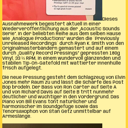
Dieses
Ausnahmewerk begeistert aktuell in einer
Wiederveröffentlichung aus der „Acoustic Sounds
Serie“. In der beliebten Reihe aus dem selben Hause
wie „Analogue Productions“ wurden die ´Previously
Unreleased Recordings´ durch Ryan K. Smith von den
Originalmasterbändern gemastert und auf einem
durch „Quality Record Pressings“ gepressten 180g
Vinyl, 33 ⅓ RPM, in einem wundervoll glänzenden und
stabilen Tip-On-Gatefold mit wattierter Innenhülle
frisch aufgelegt.
Die neue Pressung gesteht dem Schlagzeug von Elvin
Jones mehr Raum zu und lässt die Schärfe des Post
Bop brodeln. Der Bass von Ron Carter auf Seite A
und von Richard Davis auf Seite B tritt nunmehr
deutlicher und wuchtiger in den Vordergrund. Das
Piano von Bill Evans tönt natürlicher und
harmonischer im Soundgefüge sowie das
Tenorsaxophon von Stan Getz unmittelbar auf
Armeslänge.