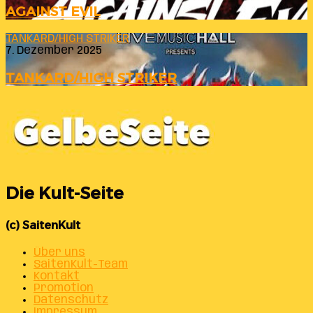
AGAINST EVIL
TANKARD/HIGH STRIKER
7. Dezember 2025
TANKARD/HIGH STRIKER
Die Kult-Seite
(c) SaitenKult
Über uns
SaitenKult-Team
Kontakt
Promotion
Datenschutz
Impressum