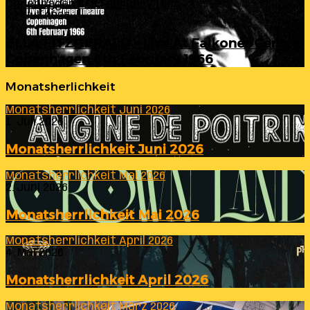
Copenhagen 6th February 1966
23. Juli 2026
ELLA FITZGERALD – Live At Falkoner Centre
Copenhagen 6th February 1966
Monatsherlichkeit
Monatsherrlichkeit Juni 2026
1. Juli 2026
Monatsherrlichkeit Juni 2026
Monatsherrlichkeit Mai 2026
2. Juni 2026
Monatsherrlichkeit Mai 2026
Monatsherrlichkeit April 2026
4. Mai 2026
Monatsherrlichkeit April 2026
Monatsherrlichkeit März 2026