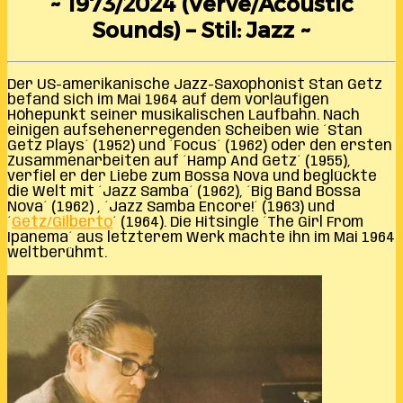
~ 1973/2024 (Verve/Acoustic
Sounds) – Stil: Jazz ~
Der US-amerikanische Jazz-Saxophonist Stan Getz
befand sich im Mai 1964 auf dem vorläufigen
Höhepunkt seiner musikalischen Laufbahn. Nach
einigen aufsehenerregenden Scheiben wie ´Stan
Getz Plays´ (1952) und ´Focus´ (1962) oder den ersten
Zusammenarbeiten auf ´Hamp And Getz´ (1955),
verfiel er der Liebe zum Bossa Nova und beglückte
die Welt mit ´Jazz Samba´ (1962), ´Big Band Bossa
Nova´ (1962) , ´Jazz Samba Encore!´ (1963) und
´
Getz/Gilberto
´ (1964). Die Hitsingle ´The Girl From
Ipanema´ aus letzterem Werk machte ihn im Mai 1964
weltberühmt.