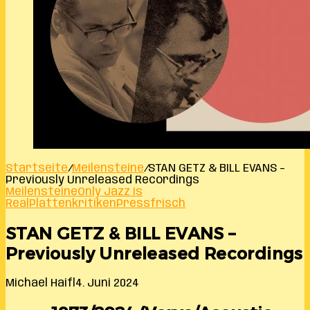
Startseite
/
Meilensteine
/
STAN GETZ & BILL EVANS –
Previously Unreleased Recordings
Meilensteine
Only Jazz Is
Real
Plattenkritiken
Pressfrisch
STAN GETZ & BILL EVANS –
Previously Unreleased Recordings
Michael Haifl
4. Juni 2024