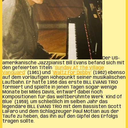
Der US-
amerikanische Jazzpianist Bill Evans befand sich mit
den gefeierten Titeln ´
Sunday At The Village
Vanguard
´ (1961) und ´
Waltz For Debby
´ (1962) ebenso
auf dem vorläufigen Höhepunkt seiner musikalischen
Laufbahn. Er hatte 1956 das erste BILL EVANS TRIO
formiert und spielte in jenen Tagen sogar wenige
Monate bei Miles Davis, entwarf dabei noch
Kompositionen für das weltberühmte Werk ´Kind Of
Blue´ (1959), um schließlich im selben Jahr das
legendäre BILL EVANS TRIO mit dem Bassisten Scott
LaFaro und dem Schlagzeuger Paul Motian aus der
Taufe zu heben, das ihn auf den Gipfel des Erfolgs
tragen sollte.