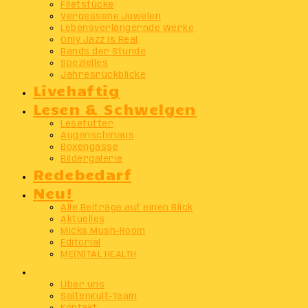
Filetstücke
Vergessene Juwelen
Lebensverlängernde Werke
Only Jazz Is Real
Bands der Stunde
Spezielles
Jahresrückblicke
Livehaftig
Lesen & Schwelgen
Lesefutter
Augenschmaus
Boxengasse
Bildergalerie
Redebedarf
Neu!
Alle Beiträge auf einen Blick
Aktuelles
Micks Mush-Room
Editorial
ME(N)TAL HEALTH
Info
Über uns
SaitenKult-Team