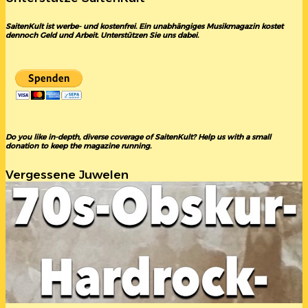
SaitenKult ist werbe- und kostenfrei. Ein unabhängiges Musikmagazin kostet
dennoch Geld und Arbeit. Unterstützen Sie uns dabei.
Do you like in-depth, diverse coverage of SaitenKult? Help us with a small
donation to keep the magazine running.
Vergessene Juwelen