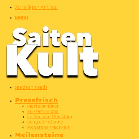
Zufälliger Artikel
Menu
Suchen nach
Pressfrisch
Plattenkritiken
Zurzeit im Ohr
Im Ohr der Musik(er)
Song der Stunde
Monatsherrlichkeit
Meilensteine