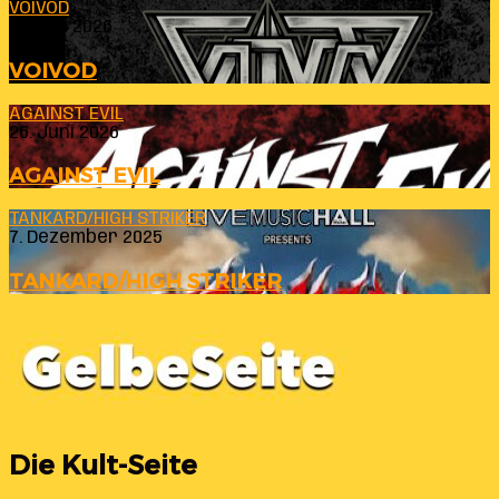
VOIVOD
23. Juli 2026
VOIVOD
AGAINST EVIL
26. Juni 2026
AGAINST EVIL
TANKARD/HIGH STRIKER
7. Dezember 2025
TANKARD/HIGH STRIKER
Die Kult-Seite