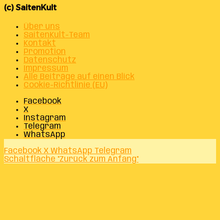
(c) SaitenKult
Über uns
SaitenKult-Team
Kontakt
Promotion
Datenschutz
Impressum
Alle Beiträge auf einen Blick
Cookie-Richtlinie (EU)
Facebook
X
Instagram
Telegram
WhatsApp
Facebook
X
WhatsApp
Telegram
Schaltfläche "Zurück zum Anfang"