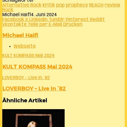
Schlagwörter
Alternative Rock
Kritik
pop
prophecy
REACH
review
Rock
Michael Haifl
4. Juni 2024
Facebook
X
LinkedIn
Tumblr
Pinterest
Reddit
VKontakte
Teile per E-Mail
Drucken
Michael Haifl
Webseite
KULT KOMPASS Mai 2024
KULT KOMPASS Mai 2024
LOVERBOY – Live In `82
LOVERBOY – Live In `82
Ähnliche Artikel