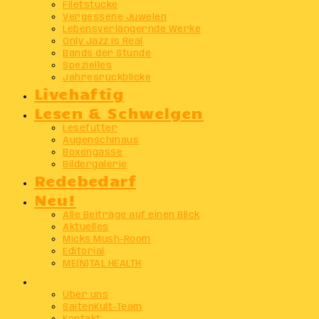
Filetstücke
Vergessene Juwelen
Lebensverlängernde Werke
Only Jazz Is Real
Bands der Stunde
Spezielles
Jahresrückblicke
Livehaftig
Lesen & Schwelgen
Lesefutter
Augenschmaus
Boxengasse
Bildergalerie
Redebedarf
Neu!
Alle Beiträge auf einen Blick
Aktuelles
Micks Mush-Room
Editorial
ME(N)TAL HEALTH
Info
Über uns
SaitenKult-Team