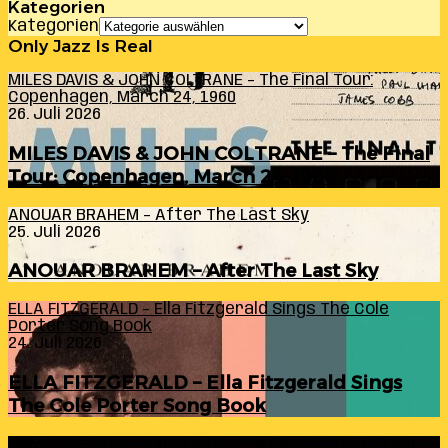
Kategorien
Kategorien
Only Jazz Is Real
MILES DAVIS & JOHN COLTRANE – The Final Tour:
Copenhagen, March 24, 1960
26. Juli 2026
MILES DAVIS & JOHN COLTRANE – The Final
Tour: Copenhagen, March 24, 1960
ANOUAR BRAHEM – After The Last Sky
25. Juli 2026
ANOUAR BRAHEM – After The Last Sky
ELLA FITZGERALD – Ella Fitzgerald Sings The Cole
Porter Song Book
24. Juli 2026
ELLA FITZGERALD – Ella Fitzgerald Sings
The Cole Porter Song Book
RANDY INGRAM – Sound Within (A Celebration Of Bill