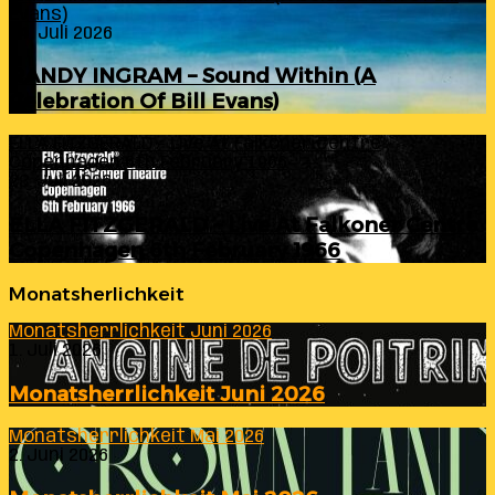
Evans)
24. Juli 2026
RANDY INGRAM – Sound Within (A
Celebration Of Bill Evans)
ELLA FITZGERALD – Live At Falkoner Centre
Copenhagen 6th February 1966
23. Juli 2026
ELLA FITZGERALD – Live At Falkoner Centre
Copenhagen 6th February 1966
Monatsherlichkeit
Monatsherrlichkeit Juni 2026
1. Juli 2026
Monatsherrlichkeit Juni 2026
Monatsherrlichkeit Mai 2026
2. Juni 2026