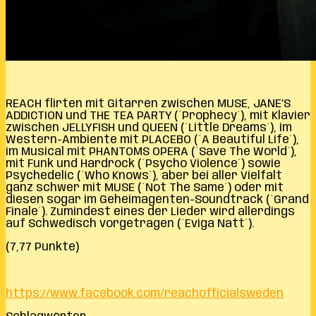
REACH flirten mit Gitarren zwischen MUSE, JANE’S
ADDICTION und THE TEA PARTY (´Prophecy´), mit Klavier
zwischen JELLYFISH und QUEEN (´Little Dreams´), im
Western-Ambiente mit PLACEBO (´A Beautiful Life´),
im Musical mit PHANTOMS OPERA (´Save The World´),
mit Funk und Hardrock (´Psycho Violence´) sowie
Psychedelic (´Who Knows´), aber bei aller Vielfalt
ganz schwer mit MUSE (´Not The Same´) oder mit
diesen sogar im Geheimagenten-Soundtrack (´Grand
Finale´). Zumindest eines der Lieder wird allerdings
auf Schwedisch vorgetragen (´Eviga Natt´).
(7,77 Punkte)
https://www.facebook.com/reachofficialsweden