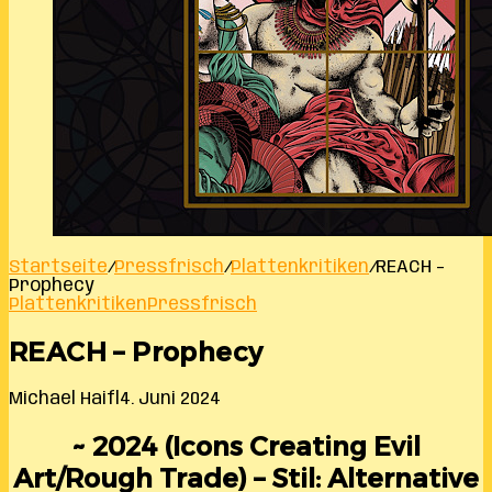
Startseite
/
Pressfrisch
/
Plattenkritiken
/
REACH –
Prophecy
Plattenkritiken
Pressfrisch
REACH – Prophecy
Michael Haifl
4. Juni 2024
~ 2024 (
Icons Creating Evil
Art/Rough Trade
) – Stil: Alternative