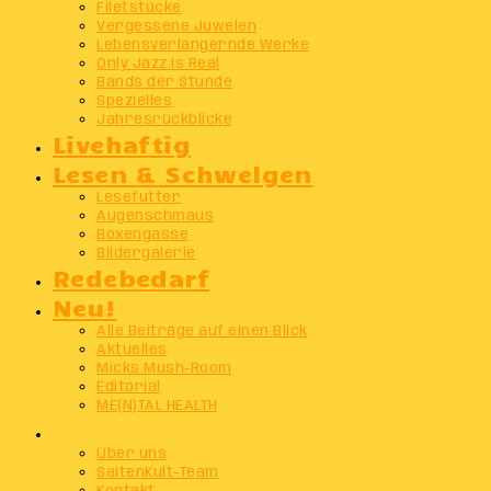
Filetstücke
Vergessene Juwelen
Lebensverlängernde Werke
Only Jazz Is Real
Bands der Stunde
Spezielles
Jahresrückblicke
Livehaftig
Lesen & Schwelgen
Lesefutter
Augenschmaus
Boxengasse
Bildergalerie
Redebedarf
Neu!
Alle Beiträge auf einen Blick
Aktuelles
Micks Mush-Room
Editorial
ME(N)TAL HEALTH
Info
Über uns
SaitenKult-Team