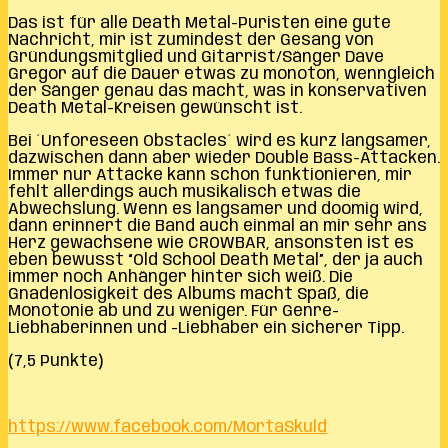
Das ist für alle Death Metal-Puristen eine gute
Nachricht, mir ist zumindest der Gesang von
Gründungsmitglied und Gitarrist/Sänger Dave
Gregor auf die Dauer etwas zu monoton, wenngleich
der Sänger genau das macht, was in konservativen
Death Metal-Kreisen gewünscht ist.
Bei ´Unforeseen Obstacles´ wird es kurz langsamer,
dazwischen dann aber wieder Double Bass-Attacken.
Immer nur Attacke kann schon funktionieren, mir
fehlt allerdings auch musikalisch etwas die
Abwechslung. Wenn es langsamer und doomig wird,
dann erinnert die Band auch einmal an mir sehr ans
Herz gewachsene wie CROWBAR, ansonsten ist es
eben bewusst “Old School Death Metal”, der ja auch
immer noch Anhänger hinter sich weiß. Die
Gnadenlosigkeit des Albums macht Spaß, die
Monotonie ab und zu weniger. Für Genre-
Liebhaberinnen und -Liebhaber ein sicherer Tipp.
(7,5 Punkte)
https://www.facebook.com/MortaSkuld