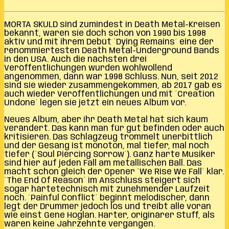
MORTA SKULD sind zumindest in Death Metal-Kreisen
bekannt, waren sie doch schon von 1990 bis 1998
aktiv und mit ihrem Debüt ´Dying Remains´ eine der
renommiertesten Death Metal-Underground Bands
in den USA. Auch die nächsten drei
Veröffentlichungen wurden wohlwollend
angenommen, dann war 1998 Schluss. Nun, seit 2012
sind sie wieder zusammengekommen, ab 2017 gab es
auch wieder Veröffentlichungen und mit ´Creation
Undone´ legen sie jetzt ein neues Album vor.
Neues Album, aber ihr Death Metal hat sich kaum
verändert. Das kann man für gut befinden oder auch
kritisieren. Das Schlagzeug trommelt unerbittlich
und der Gesang ist monoton, mal tiefer, mal noch
tiefer (´Soul Piercing Sorrow´). Ganz harte Musiker
sind hier auf jeden Fall am metallischen Ball. Das
macht schon gleich der Opener ´We Rise We Fall´ klar.
´The End Of Reason´ im Anschluss steigert sich
sogar härtetechnisch mit zunehmender Laufzeit
noch. ´Painful Conflict´ beginnt melodischer, dann
legt der Drummer jedoch los und treibt alle voran
wie einst Gene Hoglan. Harter, originärer Stuff, als
wären keine Jahrzehnte vergangen.