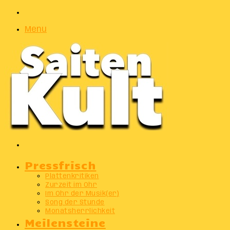
Zufälliger
Artikel
Menu
Suchen
nach
Pressfrisch
Plattenkritiken
Zurzeit im Ohr
Im Ohr der Musik(er)
Song der Stunde
Monatsherrlichkeit
Meilensteine