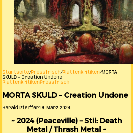
Startseite
/
Pressfrisch
/
Plattenkritiken
/
MORTA
SKULD – Creation Undone
Plattenkritiken
Pressfrisch
MORTA SKULD – Creation Undone
Harald Pfeiffer
18. März 2024
~ 2024 (Peaceville) – Stil: Death
Metal / Thrash Metal ~