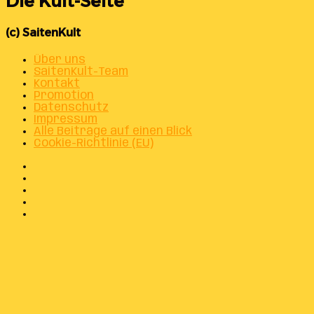
Die Kult-Seite
(c) SaitenKult
Über uns
SaitenKult-Team
Kontakt
Promotion
Datenschutz
Impressum
Alle Beiträge auf einen Blick
Cookie-Richtlinie (EU)
Facebook
X
Instagram
Telegram
WhatsApp
Facebook
X
WhatsApp
Telegram
Schaltfläche
"Zurück
zum
Anfang"