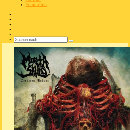
Kontakt
Promotion
Facebook
X
Instagram
Telegram
WhatsApp
Suchen
nach