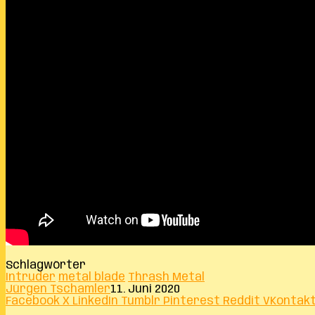
Schlagwörter
Intruder
metal blade
Thrash Metal
Jürgen Tschamler
11. Juni 2020
Facebook
X
LinkedIn
Tumblr
Pinterest
Reddit
VKontak