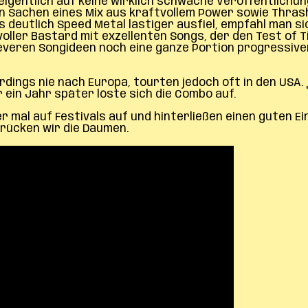
igentlich auf keine wirklich schwache Veröffentlichun
 Sachen eines Mix aus kraftvollem Power sowie Thrash
as deutlich Speed Metal lastiger ausfiel, empfahl man s
devoller Bastard mit exzellenten Songs, der den Test of
veren Songideen noch eine ganze Portion progressiven 
rdings nie nach Europa, tourten jedoch oft in den USA. „
r ein Jahr später löste sich die Combo auf.
 mal auf Festivals auf und hinterließen einen guten Ei
Drücken wir die Daumen.