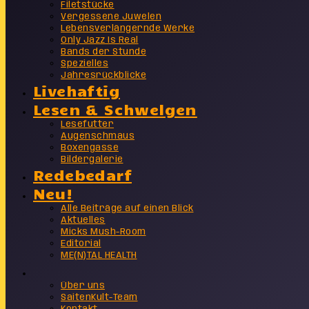
Filetstücke
Vergessene Juwelen
Lebensverlängernde Werke
Only Jazz Is Real
Bands der Stunde
Spezielles
Jahresrückblicke
Livehaftig
Lesen & Schwelgen
Lesefutter
Augenschmaus
Boxengasse
Bildergalerie
Redebedarf
Neu!
Alle Beiträge auf einen Blick
Aktuelles
Micks Mush-Room
Editorial
ME(N)TAL HEALTH
Info
Über uns
SaitenKult-Team