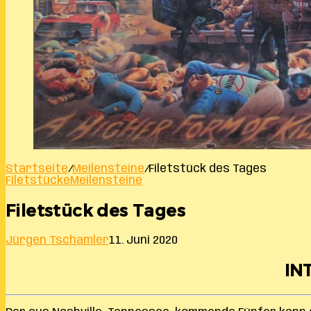
Startseite
/
Meilensteine
/
Filetstück des Tages
Filetstücke
Meilensteine
Filetstück des Tages
Jürgen Tschamler
11. Juni 2020
INT