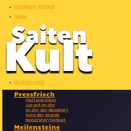
Zufälliger Artikel
Menu
Suchen nach
Pressfrisch
Plattenkritiken
Zurzeit im Ohr
Im Ohr der Musik(er)
Song der Stunde
Monatsherrlichkeit
Meilensteine