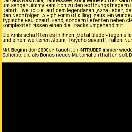
Der aus Nashville, Tennessee, kommende Fünfer kann e
um Sänger Jimmy Hamilton zu den Hoffnungsträgern in
Debüt `Live To Die` auf dem legendären „Azra Label“, d
den Nachfolger `A High Form Of Killing` raus. Ein wür
typische Hau-drauf-Band, sondern lieferten neben cle
Komplexität rissen einen die Tracks umgehend mit.
Die Amis schafften es in ihren „Metal Blade“-Tagen alle
und einem weiteren Album, `Psycho Savant`, fallen. Nu
Mit Beginn der 2000er tauchten INTRUDER immer wieder
Scheibe, die als Bonus neues Material enthalten soll. 