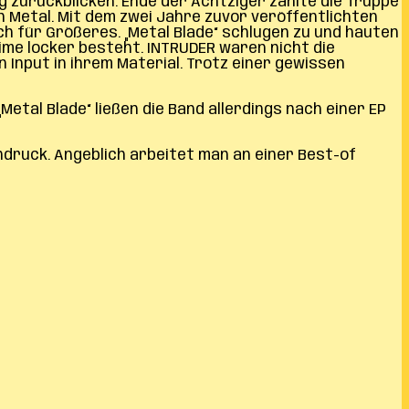
g zurückblicken. Ende der Achtziger zählte die Truppe
 Metal. Mit dem zwei Jahre zuvor veröffentlichten
ich für Größeres. „Metal Blade“ schlugen zu und hauten
 Time locker besteht. INTRUDER waren nicht die
Input in ihrem Material. Trotz einer gewissen
Metal Blade“ ließen die Band allerdings nach einer EP
ndruck. Angeblich arbeitet man an einer Best-of