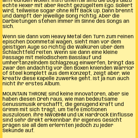
anfreunden wollen. Instrumental sind die Boys dazu
echte Hexer mit aber Recht gezügeltem Ego. Soliert
wird, teilweise sogar ohne Riff Back Up. Dann brennt
und dampft der jeweilige Song richtig. Aber die
Darbietungen stehen immer im Sinne des Songs an
sich.
Wenn sie dann vom Heavy Metal den Turn zum reinen
epischen Doommetal wagen, sieht man vor dem
geistigen Auge so richtig die Walküren über dem
Schlachtfeld reiten. Wenn sie dann eine kleine
Passage mit melodischem Basslauf und
umhertänzelndem Schlagzeug einwerfen, bringt das
zwar den andächtig vor den Boxen knienden Warrior
of Steel komplett aus dem Konzept, zeigt aber, wie
kreativ diese Kapelle zuwerke geht. Ist ja nun auch
nicht ihr erstes Album.
MOUNTAIN THRONE sind keine Innovatoren, aber sie
haben diesen Dreh raus, wie man bedeutsame
Genussmusik erschafft, die genügend Kraft und
Grimm mit sich trägt, um tiefe Emotionen
auszulösen. Ihre NWoBHM und UK Hardrock Einflüsse
sind sehr direkt erkennbar. Ihr eigenes Gesicht
prägen sie all dem erlernten jedoch zu jeder
Sekunde auf.