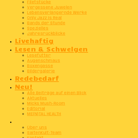
Filetstücke
Vergessene Juwelen
Lebensverlängernde Werke
Only Jazz Is Real
Bands der Stunde
Spezielles
Jahresrückblicke
Livehaftig
Lesen & Schwelgen
Lesefutter
Augenschmaus
Boxengasse
Bildergalerie
Redebedarf
Neu!
Alle Beiträge auf einen Blick
Aktuelles
Micks Mush-Room
Editorial
ME(N)TAL HEALTH
Info
Über uns
SaitenKult-Team