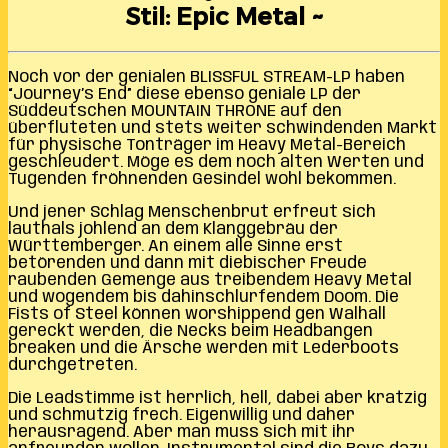
Stil: Epic Metal ~
Noch vor der genialen BLISSFUL STREAM-LP haben
“Journey’s End” diese ebenso geniale LP der
Süddeutschen MOUNTAIN THRONE auf den
überfluteten und stets weiter schwindenden Markt
für physische Tonträger im Heavy Metal-Bereich
geschleudert. Möge es dem noch alten Werten und
Tugenden fröhnenden Gesindel wohl bekommen.
Und jener Schlag Menschenbrut erfreut sich
lauthals johlend an dem Klanggebräu der
Württemberger. An einem alle Sinne erst
betörenden und dann mit diebischer Freude
raubenden Gemenge aus treibendem Heavy Metal
und wogendem bis dahinschlurfendem Doom. Die
Fists of Steel können worshippend gen Walhall
gereckt werden, die Necks beim Headbangen
breaken und die Ärsche werden mit Lederboots
durchgetreten.
Die Leadstimme ist herrlich, hell, dabei aber kratzig
und schmutzig frech. Eigenwillig und daher
herausragend. Aber man muss sich mit ihr