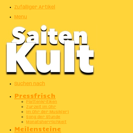
Zufälliger Artikel
Menu
Suchen nach
Pressfrisch
Plattenkritiken
Zurzeit im Ohr
Im Ohr der Musik(er)
Song der Stunde
Monatsherrlichkeit
Meilensteine