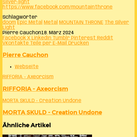
silver-light
https://www.facebook.com/mountainthrone
Schlagwörter
doom
Epic Metal
Metal
MOUNTAIN THRONE
The Silver
Light
Pierre Cauchon
18. März 2024
Facebook
X
LinkedIn
Tumblr
Pinterest
Reddit
VKontakte
Teile per E-Mail
Drucken
Pierre Cauchon
Webseite
RIFFORIA - Axeorcism
RIFFORIA - Axeorcism
MORTA SKULD - Creation Undone
MORTA SKULD - Creation Undone
Ähnliche Artikel