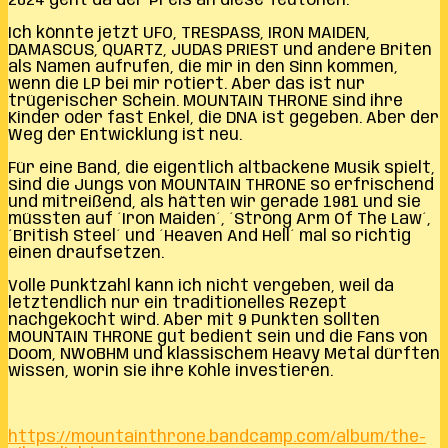
2024 geht da der Preis an diese Teutonen.
Ich könnte jetzt UFO, TRESPASS, IRON MAIDEN,
DAMASCUS, QUARTZ, JUDAS PRIEST und andere Briten
als Namen aufrufen, die mir in den Sinn kommen,
wenn die LP bei mir rotiert. Aber das ist nur
trügerischer Schein. MOUNTAIN THRONE sind ihre
Kinder oder fast Enkel, die DNA ist gegeben. Aber der
Weg der Entwicklung ist neu.
Für eine Band, die eigentlich altbackene Musik spielt,
sind die Jungs von MOUNTAIN THRONE so erfrischend
und mitreißend, als hätten wir gerade 1981 und sie
müssten auf ´Iron Maiden´, ´Strong Arm Of The Law´,
´British Steel´ und ´Heaven And Hell´ mal so richtig
einen draufsetzen.
Volle Punktzahl kann ich nicht vergeben, weil da
letztendlich nur ein traditionelles Rezept
nachgekocht wird. Aber mit 9 Punkten sollten
MOUNTAIN THRONE gut bedient sein und die Fans von
Doom, NWoBHM und klassischem Heavy Metal dürften
wissen, worin sie ihre Kohle investieren.
https://mountainthrone.bandcamp.com/album/the-