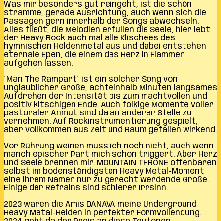
Was mir besonders gut reingeht, ist die schön
stramme, gerade Ausrichtung, auch wenn sich die
Passagen gern innerhalb der Songs abwechseln.
Alles fließt, die Melodien erfüllen die Seele, hier lebt
der Heavy Rock auch mal alle Klischees des
hymnischen Heldenmetal aus und dabei entstehen
eternale Epen, die einem das Herz in Flammen
aufgehen lassen.
´Man The Rampart´ ist ein solcher Song von
unglaublicher Größe, achteinhalb Minuten langsames
Aufdrehen der Intensität bis zum machtvollen und
positiv kitschigen Ende. Auch folkige Momente voller
pastoraler Anmut sind da an anderer Stelle zu
vernehmen. Auf Rockinstrumentierung gespielt,
aber vollkommen aus Zeit und Raum gefallen wirkend.
Vor Rührung weinen muss ich noch nicht, auch wenn
manch epischer Part mich schon triggert. Aber Herz
und Seele brennen mir. MOUNTAIN THRONE offenbaren
selbst im bodenständigsten Heavy Metal-Moment
eine ihrem Namen nur zu gerecht werdende Größe.
Einige der Refrains sind schierer Irrsinn.
2023 waren die Amis DANAVA meine Underground
Heavy Metal-Helden in perfekter Formvollendung.