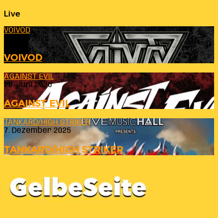
Live
VOIVOD
23. Juli 2026
VOIVOD
AGAINST EVIL
26. Juni 2026
AGAINST EVIL
TANKARD/HIGH STRIKER
7. Dezember 2025
TANKARD/HIGH STRIKER