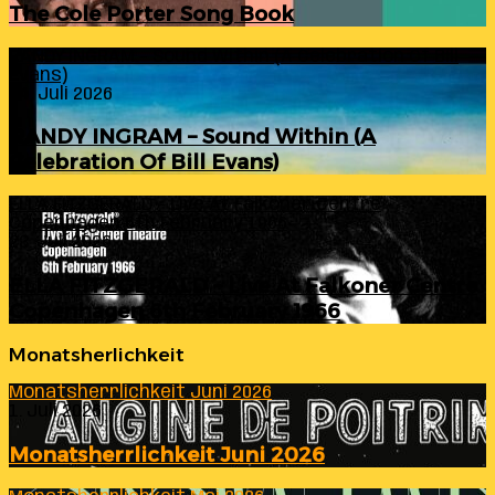
The Cole Porter Song Book
RANDY INGRAM – Sound Within (A Celebration Of Bill
Evans)
24. Juli 2026
RANDY INGRAM – Sound Within (A
Celebration Of Bill Evans)
ELLA FITZGERALD – Live At Falkoner Centre
Copenhagen 6th February 1966
23. Juli 2026
ELLA FITZGERALD – Live At Falkoner Centre
Copenhagen 6th February 1966
Monatsherlichkeit
Monatsherrlichkeit Juni 2026
1. Juli 2026
Monatsherrlichkeit Juni 2026