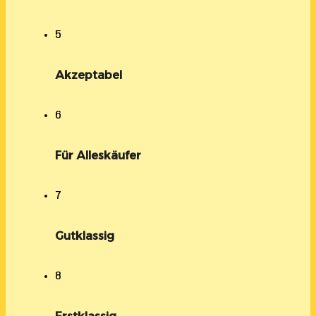
5
Akzeptabel
6
Für Alleskäufer
7
Gutklassig
8