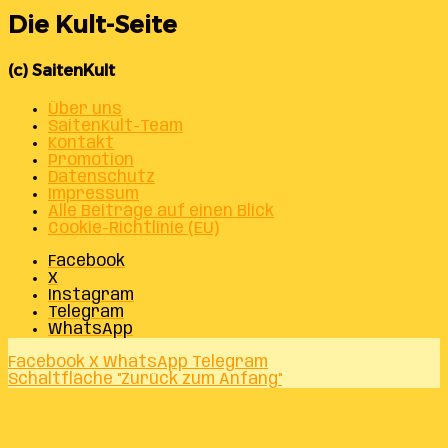
Die Kult-Seite
(c) SaitenKult
Über uns
SaitenKult-Team
Kontakt
Promotion
Datenschutz
Impressum
Alle Beiträge auf einen Blick
Cookie-Richtlinie (EU)
Facebook
X
Instagram
Telegram
WhatsApp
Facebook
X
WhatsApp
Telegram
Schaltfläche "Zurück zum Anfang"