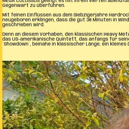
MEGA COLOSSUS gelingt es mit ihrem vierten abendfül
Gegenwart zu überführen.
Mit feinen Einflüssen aus dem Siebzigerjahre Hardroc
neugeboren erklingen, dass die gut 38 Minuten in Win
geschrieben wird.
Denn an diesem Vorhaben, den klassischen Heavy Meta
das US-amerikanische Quintett, das anfangs für sei
´Showdown´, beinahe in klassischer Länge, ein kleine