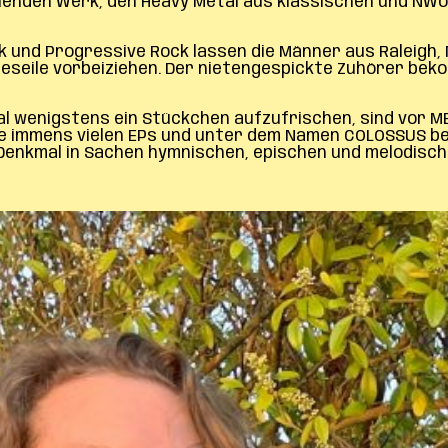
lenden Werk, den Heavy Metal aus klassischen und NWo
k und Progressive Rock lassen die Männer aus Raleigh,
deseile vorbeiziehen. Der nietengespickte Zuhörer bek
l wenigstens ein Stückchen aufzufrischen, sind vor M
ne immens vielen EPs und unter dem Namen COLOSSUS be
s Denkmal in Sachen hymnischen, epischen und melodisch