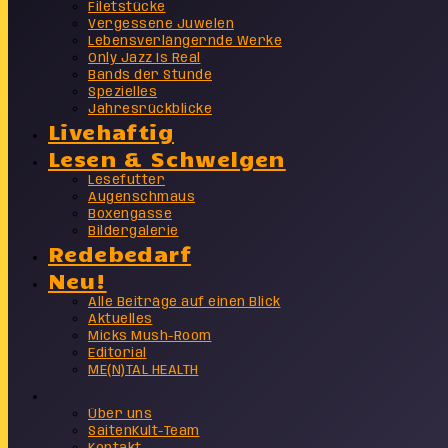
Filetstücke
Vergessene Juwelen
Lebensverlängernde Werke
Only Jazz Is Real
Bands der Stunde
Spezielles
Jahresrückblicke
Livehaftig
Lesen & Schwelgen
Lesefutter
Augenschmaus
Boxengasse
Bildergalerie
Redebedarf
Neu!
Alle Beiträge auf einen Blick
Aktuelles
Micks Mush-Room
Editorial
ME(N)TAL HEALTH
Info
Über uns
SaitenKult-Team