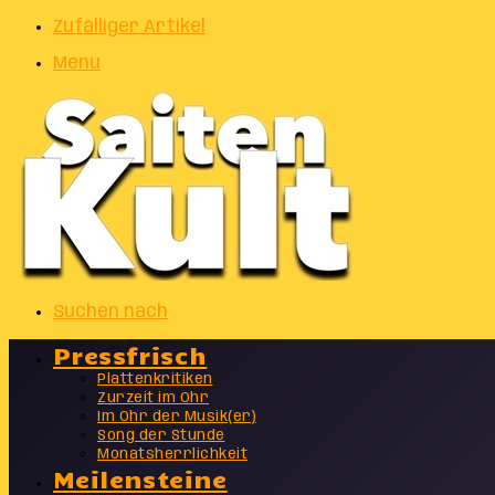
Zufälliger Artikel
Menu
Suchen nach
Pressfrisch
Plattenkritiken
Zurzeit im Ohr
Im Ohr der Musik(er)
Song der Stunde
Monatsherrlichkeit
Meilensteine