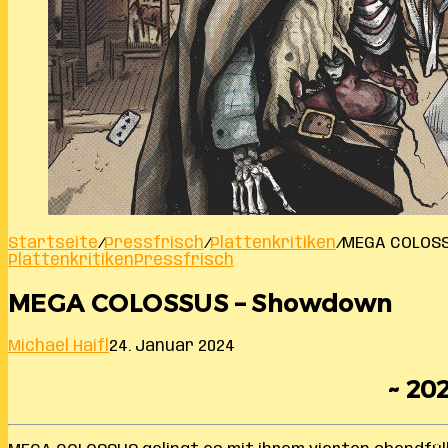
Startseite
/
Pressfrisch
/
Plattenkritiken
/
MEGA COLOS
Plattenkritiken
Pressfrisch
MEGA COLOSSUS – Showdown
Michael Haifl
24. Januar 2024
~ 202