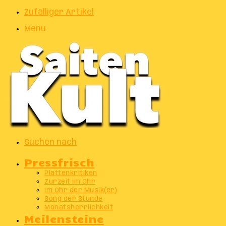
Zufälliger Artikel
Menu
Suchen nach
Pressfrisch
Plattenkritiken
Zurzeit im Ohr
Im Ohr der Musik(er)
Song der Stunde
Monatsherrlichkeit
Meilensteine