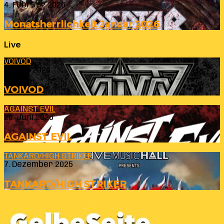
4. Februar 2026
Monatsherrlichkeit Januar 2026
Live
VOIVOD
23. Juli 2026
VOIVOD
AGAINST EVIL
26. Juni 2026
AGAINST EVIL
TANKARD/HIGH STRIKER
7. Dezember 2025
TANKARD/HIGH STRIKER