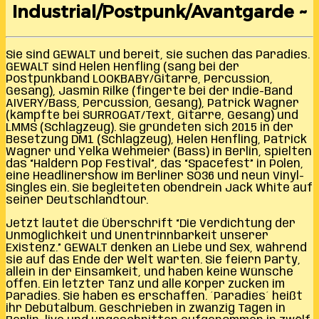
Industrial/Postpunk/Avantgarde ~
Sie sind GEWALT und bereit, sie suchen das Paradies.
GEWALT sind Helen Henfling (sang bei der
Postpunkband LOOKBABY/Gitarre, Percussion,
Gesang), Jasmin Rilke (fingerte bei der Indie-Band
AIVERY/Bass, Percussion, Gesang), Patrick Wagner
(kämpfte bei SURROGAT/Text, Gitarre, Gesang) und
LMMS (Schlagzeug). Sie gründeten sich 2015 in der
Besetzung DM1 (Schlagzeug), Helen Henfling, Patrick
Wagner und Yelka Wehmeier (Bass) in Berlin, spielten
das “Haldern Pop Festival”, das “Spacefest” in Polen,
eine Headlinershow im Berliner SO36 und neun Vinyl-
Singles ein. Sie begleiteten obendrein Jack White auf
seiner Deutschlandtour.
Jetzt lautet die Überschrift “Die Verdichtung der
Unmöglichkeit und Unentrinnbarkeit unserer
Existenz.” GEWALT denken an Liebe und Sex, während
sie auf das Ende der Welt warten. Sie feiern Party,
allein in der Einsamkeit, und haben keine Wünsche
offen. Ein letzter Tanz und alle Körper zucken im
Paradies. Sie haben es erschaffen. ´Paradies´ heißt
ihr Debütalbum. Geschrieben in zwanzig Tagen in