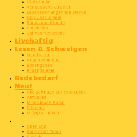
Filetstücke
Vergessene Juwelen
Lebensverlängernde Werke
Only Jazz Is Real
Bands der Stunde
Spezielles
Jahresrückblicke
Livehaftig
Lesen & Schwelgen
Lesefutter
Augenschmaus
Boxengasse
Bildergalerie
Redebedarf
Neu!
Alle Beiträge auf einen Blick
Aktuelles
Micks Mush-Room
Editorial
ME(N)TAL HEALTH
Info
Über uns
SaitenKult-Team