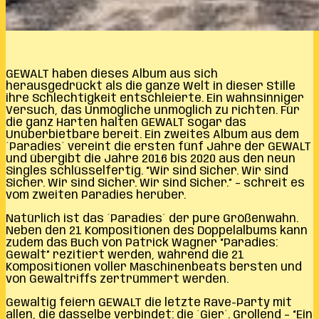
GEWALT haben dieses Album aus sich
herausgedrückt als die ganze Welt in dieser Stille
ihre Schlechtigkeit entschleierte. Ein wahnsinniger
Versuch, das Unmögliche unmöglich zu richten. Für
die ganz Harten halten GEWALT sogar das
Unüberbietbare bereit. Ein zweites Album aus dem
´Paradies´ vereint die ersten fünf Jahre der GEWALT
und übergibt die Jahre 2016 bis 2020 aus den neun
Singles schlüsselfertig. “Wir sind Sicher. Wir sind
Sicher. Wir sind Sicher. Wir sind Sicher.” – schreit es
vom zweiten Paradies herüber.
Natürlich ist das ´Paradies´ der pure Größenwahn.
Neben den 21 Kompositionen des Doppelalbums kann
zudem das Buch von Patrick Wagner “Paradies:
Gewalt” rezitiert werden, während die 21
Kompositionen voller Maschinenbeats bersten und
von Gewaltriffs zertrümmert werden.
Gewaltig feiern GEWALT die letzte Rave-Party mit
allen, die dasselbe verbindet: die ´Gier´. Grollend – “Ein