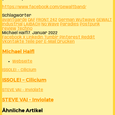
https://www.facebook.com/Gewaltband/
Schlagwörter
avantgarde
DAF
FRONT 242
German Wutwave
GEWALT
Industrial
LAIBACH
No Wave
Paradies
Postpunk
review
Techno
Michael Haifl
7. Januar 2022
Facebook
X
LinkedIn
Tumblr
Pinterest
Reddit
VKontakte
Teile per E-Mail
Drucken
Michael Haifl
Webseite
ISSOLEI – Cilicium
ISSOLEI – Cilicium
STEVE VAI - Inviolate
STEVE VAI - Inviolate
Ähnliche Artikel