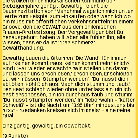
die Wolken einer musikalischen Kommune der
Siebzigerjahre genügt. Gewaltig feiert die
Dauerrezitation von “Manchmal wage ich mich unter
Leute zum Beispiel zum Einkaufen oder wenn ich wo
hin muss mit öffentlichen Verkehrsmitteln” in einem
Groove, den die GEWALT aus dem chilenischen
Frauen-Protestsong ´Der Vergewaltiger bist Du´
herausgehört haben will. Aber alle fühlen ihn, alle
wissen, dass er da ist: “Der Schmerz”.
Gewalthandlung.
Gewaltig bauen die Gitarren ´Die Wand´ für immer
auf: “Keiner kommt raus. Keiner kommt rein.” Erich?
Sind IDEAL wieder erwacht? “Wir stellen uns davor,
und lassen uns erschießen.” Erschießen. Erschießen.
Ja, wir müssen ´Stumpfer werden´: “Du musst dich
abtöten. Höhl Dich aus. Mach dich stumm und taub.”
Der Beat schlägt wieder ohne Unterlass ein. Bin ich
erst erschossen, bin ich durchaus taub und stumm.
“Du musst stumpfer werden.” Im Fieberwahn – “kalter
Schweiß” – ist die Nacht um ´3:35 Uhr´ mindestens bis
“6:35” – “Gedanken kreisen sich im Kreis” – eine reine
Qual.
Einzigartig, gewaltig. Ein Gewaltakt.
(9 Punkte)