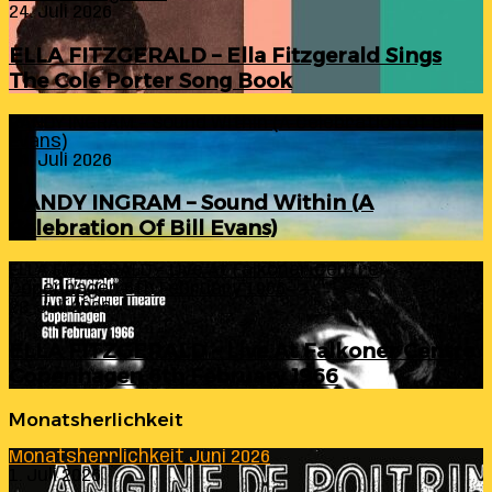
24. Juli 2026
ELLA FITZGERALD – Ella Fitzgerald Sings
The Cole Porter Song Book
RANDY INGRAM – Sound Within (A Celebration Of Bill
Evans)
24. Juli 2026
RANDY INGRAM – Sound Within (A
Celebration Of Bill Evans)
ELLA FITZGERALD – Live At Falkoner Centre
Copenhagen 6th February 1966
23. Juli 2026
ELLA FITZGERALD – Live At Falkoner Centre
Copenhagen 6th February 1966
Monatsherlichkeit
Monatsherrlichkeit Juni 2026
1. Juli 2026