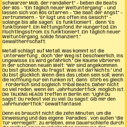
schwarzer Mob, der randaliert” – beben die Beats
der 90s – “Ein täglich neuer Weltuntergang” – und
lassen sich von 80s Gitarren – “Die Saat der Angst” –
zertrümmern – “Er lügt uns offen ins Gesicht” –
solange bis alle sagen: ´Es funktioniert´, denn “Es
funktioniert. Ein Rettungsfond. Ihr Hungertod. Ein
Flüchtlingsstrom. Es funktioniert. Ein täglich neuer
Weltuntergang, solide finanziert.”
Gewaltherrschaft.
Metall schlägt auf Metall. Was kommt ist die
´Unterwerfung´, doch “der Weg ist beschwerlich, ins
Ungewisse. Es wird gefährlich.” Die Räume vibrieren
in der schönen neuen Welt: “Wir sind angekommen.
Du bist glücklich, du fragst: Was ist da? Nichts.” Und
du bist glücklich. Wenn dies das Leben sein soll, wenn
die Hoffnung nur ein Funken ist, dann ´Stirb es gleich
´. Förderlich sind sogleich Tribal Beats. Daher nicht
so viel reden, wenn ein ´Jahrhundertfick´ möglich ist.
Die TALKING HEADS treffen in Berlin ein: “Ugh!! Du
sagst: Du redest viel zu viel. Du sagst: Gib mir den
Jahrhundertfick.” Gewaltfantasie.
Denn es braucht nicht die zehn Minuten, um die
Einweisung und das eigene ´Paradies´, von außen “die
Tür verriegelt”, zu erleben, eine Dauerschleife durch