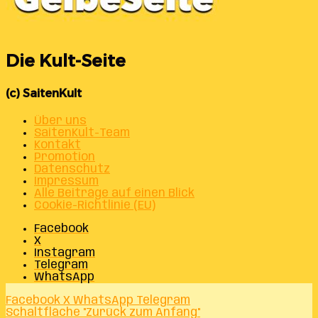
Die Kult-Seite
(c) SaitenKult
Über uns
SaitenKult-Team
Kontakt
Promotion
Datenschutz
Impressum
Alle Beiträge auf einen Blick
Cookie-Richtlinie (EU)
Facebook
X
Instagram
Telegram
WhatsApp
Facebook
X
WhatsApp
Telegram
Schaltfläche "Zurück zum Anfang"