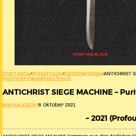
Startseite
/
Pressfrisch
/
Plattenkritiken
/
ANTICHRIST S
Plattenkritiken
Pressfrisch
ANTICHRIST SIEGE MACHINE – Puri
Marcus Köhler
8. Oktober 2021
~ 2021 (Profo