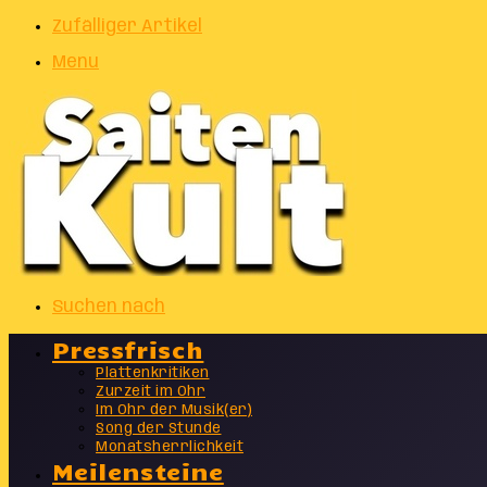
Zufälliger Artikel
Menu
Suchen nach
Pressfrisch
Plattenkritiken
Zurzeit im Ohr
Im Ohr der Musik(er)
Song der Stunde
Monatsherrlichkeit
Meilensteine