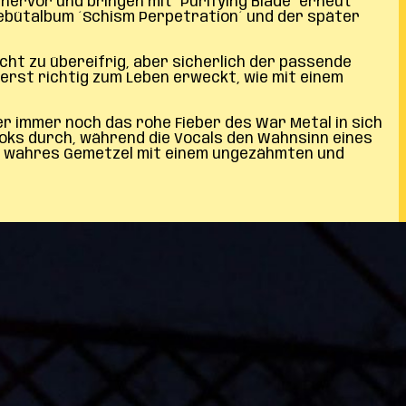
ervor und bringen mit ´Purifying Blade´ erneut
Debütalbum ´Schism Perpetration´ und der später
cht zu übereifrig, aber sicherlich der passende
 erst richtig zum Leben erweckt, wie mit einem
r immer noch das rohe Fieber des War Metal in sich
oks durch, während die Vocals den Wahnsinn eines
in wahres Gemetzel mit einem ungezähmten und