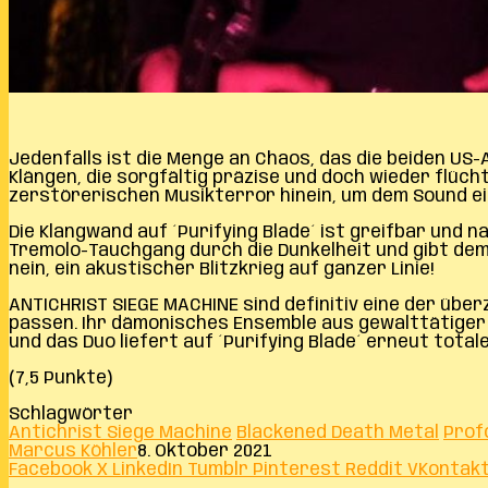
Jedenfalls ist die Menge an Chaos, das die beiden US
Klängen, die sorgfältig präzise und doch wieder flüc
zerstörerischen Musikterror hinein, um dem Sound ei
Die Klangwand auf ´Purifying Blade´ ist greifbar und 
Tremolo-Tauchgang durch die Dunkelheit und gibt dem S
nein, ein akustischer Blitzkrieg auf ganzer Linie!
ANTICHRIST SIEGE MACHINE sind definitiv eine der übe
passen. Ihr dämonisches Ensemble aus gewalttätiger
und das Duo liefert auf ´Purifying Blade´ erneut tota
(7,5 Punkte)
Schlagwörter
Antichrist Siege Machine
Blackened Death Metal
Prof
Marcus Köhler
8. Oktober 2021
Facebook
X
LinkedIn
Tumblr
Pinterest
Reddit
VKontak