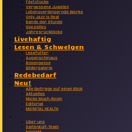
Filetstücke
Vergessene Juwelen
Lebensverlängernde Werke
Only Jazz Is Real
Bands der Stunde
Spezielles
Jahresrückblicke
Livehaftig
Lesen & Schwelgen
Lesefutter
Augenschmaus
Boxengasse
Bildergalerie
Redebedarf
Neu!
Alle Beiträge auf einen Blick
Aktuelles
Micks Mush-Room
Editorial
ME(N)TAL HEALTH
Info
Über uns
SaitenKult-Team