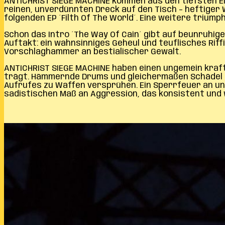
ANTICHRIST SIEGE MACHINE kommen aus den tiefsten Ein
reinen, unverdünnten Dreck auf den Tisch – heftiger
folgenden EP ´Filth Of The World´. Eine weitere triumph
Schon das Intro ´The Way Of Cain´ gibt auf beunruhig
Auftakt: ein wahnsinniges Geheul und teuflisches Rif
Vorschlaghammer an bestialischer Gewalt.
ANTICHRIST SIEGE MACHINE haben einen ungemein kraftv
trägt. Hämmernde Drums und gleichermaßen Schädel d
Aufrufes zu Waffen versprühen. Ein Sperrfeuer an u
sadistischen Maß an Aggression, das konsistent und 