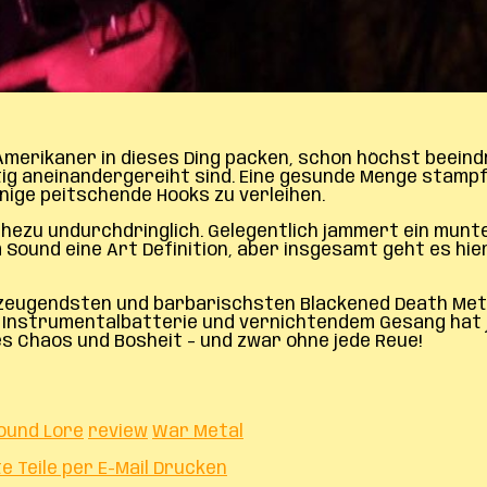
-Amerikaner in dieses Ding packen, schon höchst beein
htig aneinandergereiht sind. Eine gesunde Menge stamp
nige peitschende Hooks zu verleihen.
nahezu undurchdringlich. Gelegentlich jammert ein munt
ound eine Art Definition, aber insgesamt geht es hier 
rzeugendsten und barbarischsten Blackened Death Metal
 Instrumentalbatterie und vernichtendem Gesang hat j
les Chaos und Bosheit – und zwar ohne jede Reue!
ound Lore
review
War Metal
te
Teile per E-Mail
Drucken