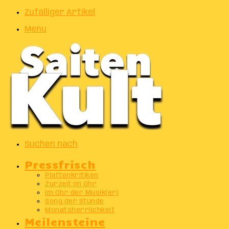
Zufälliger Artikel
Menu
Suchen nach
Pressfrisch
Plattenkritiken
Zurzeit im Ohr
Im Ohr der Musik(er)
Song der Stunde
Monatsherrlichkeit
Meilensteine