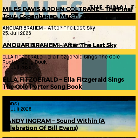
MILES DAVIS & JOHN COLTRANE – The Final
Tour: Copenhagen, March 24, 1960
ANOUAR BRAHEM – After The Last Sky
25. Juli 2026
ANOUAR BRAHEM – After The Last Sky
ELLA FITZGERALD – Ella Fitzgerald Sings The Cole
Porter Song Book
24. Juli 2026
ELLA FITZGERALD – Ella Fitzgerald Sings
The Cole Porter Song Book
RANDY INGRAM – Sound Within (A Celebration Of Bill
Evans)
24. Juli 2026
RANDY INGRAM – Sound Within (A
Celebration Of Bill Evans)