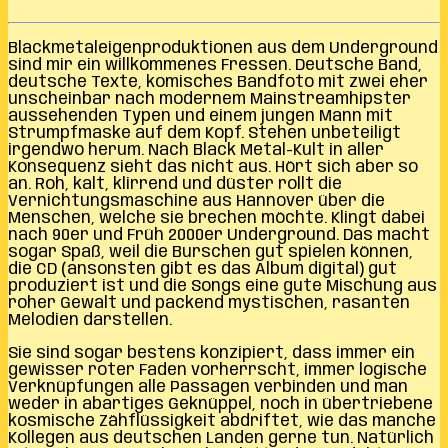
Blackmetaleigenproduktionen aus dem Underground
sind mir ein willkommenes Fressen. Deutsche Band,
deutsche Texte, komisches Bandfoto mit zwei eher
unscheinbar nach modernem Mainstreamhipster
aussehenden Typen und einem jungen Mann mit
Strumpfmaske auf dem Kopf. Stehen unbeteiligt
irgendwo herum. Nach Black Metal-Kult in aller
Konsequenz sieht das nicht aus. Hört sich aber so
an. Roh, kalt, klirrend und düster rollt die
Vernichtungsmaschine aus Hannover über die
Menschen, welche sie brechen möchte. Klingt dabei
nach 90er und Früh 2000er Underground. Das macht
sogar Spaß, weil die Burschen gut spielen können,
die CD (ansonsten gibt es das Album digital) gut
produziert ist und die Songs eine gute Mischung aus
roher Gewalt und packend mystischen, rasanten
Melodien darstellen.
Sie sind sogar bestens konzipiert, dass immer ein
gewisser roter Faden vorherrscht, immer logische
Verknüpfungen alle Passagen verbinden und man
weder in abartiges Geknüppel, noch in übertriebene
kosmische Zähflüssigkeit abdriftet, wie das manche
Kollegen aus deutschen Landen gerne tun. Natürlich