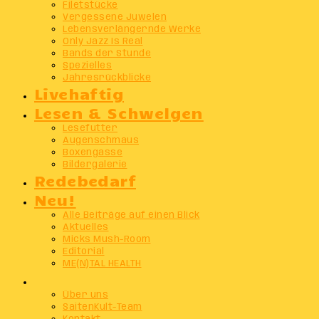
Filetstücke
Vergessene Juwelen
Lebensverlängernde Werke
Only Jazz Is Real
Bands der Stunde
Spezielles
Jahresrückblicke
Livehaftig
Lesen & Schwelgen
Lesefutter
Augenschmaus
Boxengasse
Bildergalerie
Redebedarf
Neu!
Alle Beiträge auf einen Blick
Aktuelles
Micks Mush-Room
Editorial
ME(N)TAL HEALTH
Info
Über uns
SaitenKult-Team