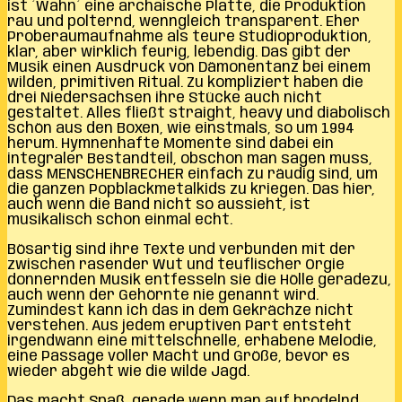
ist ´Wahn´ eine archaische Platte, die Produktion
rau und polternd, wenngleich transparent. Eher
Proberaumaufnahme als teure Studioproduktion,
klar, aber wirklich feurig, lebendig. Das gibt der
Musik einen Ausdruck von Dämonentanz bei einem
wilden, primitiven Ritual. Zu kompliziert haben die
drei Niedersachsen ihre Stücke auch nicht
gestaltet. Alles fließt straight, heavy und diabolisch
schön aus den Boxen, wie einstmals, so um 1994
herum. Hymnenhafte Momente sind dabei ein
integraler Bestandteil, obschon man sagen muss,
dass MENSCHENBRECHER einfach zu räudig sind, um
die ganzen Popblackmetalkids zu kriegen. Das hier,
auch wenn die Band nicht so aussieht, ist
musikalisch schon einmal echt.
Bösartig sind ihre Texte und verbunden mit der
zwischen rasender Wut und teuflischer Orgie
donnernden Musik entfesseln sie die Hölle geradezu,
auch wenn der Gehörnte nie genannt wird.
Zumindest kann ich das in dem Gekrächze nicht
verstehen. Aus jedem eruptiven Part entsteht
irgendwann eine mittelschnelle, erhabene Melodie,
eine Passage voller Macht und Größe, bevor es
wieder abgeht wie die wilde Jagd.
Das macht Spaß, gerade wenn man auf brodelnd