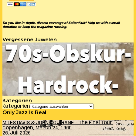
Do you like in-depth, diverse coverage of SaitenKult? Help us with a small
donation to keep the magazine running.
Vergessene Juwelen
Kategorien
Kategorien
Only Jazz Is Real
MILES DAVIS & JOHN COLTRANE – The Final Tour:
Copenhagen, March 24, 1960
26. Juli 2026