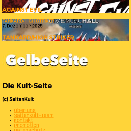
AGAINST EVIL
TANKARD/HIGH STRIKER
7. Dezember 2025
TANKARD/HIGH STRIKER
Die Kult-Seite
(c) SaitenKult
Über uns
SaitenKult-Team
Kontakt
Promotion
Datenschutz