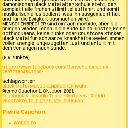
dämonischen Black Metal alter Schule steht, der
komplett alle frühen Stilmittel auffährt und somit
musikalisch alles bedient, was ihn ausgemacht hat
und für die Ewigkeit ausmachen wird.
MENSCHENBRECHER sind einfach morbide, aber sie
bringen wieder Leben in die Bude. Keine Hipster, keine
Gothicqueens, keine Punks oder Crustcore Stinker,
Black Metal für schwarze, krankhafte Seelen. Immer
voller Energie, ungezügelter Lust und erfüllt mit
dem Verlangen nach Sünde.
(8,5 Punkte)
https://www.facebook.com/Menschenbrecher-
288777804847330/
Schlagwörter
Black Metal
MENSCHENBRECHER
Wahn
Pierre Cauchon
1. Oktober 2021
Facebook
X
LinkedIn
Tumblr
Pinterest
Reddit
VKontakte
Teile per E-Mail
Drucken
Pierre Cauchon
Webseite