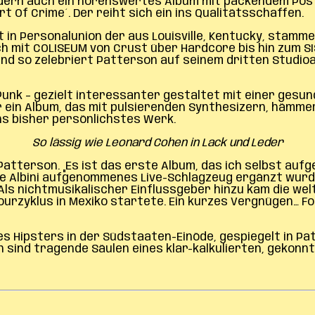
 Sondern auch ein hörenswertes Album mit packendem 
t Of Crime´. Der reiht sich ein ins Qualitätsschaffen.
t in Personalunion der aus Louisville, Kentucky, stamm
ch mit COLISEUM von Crust über Hardcore bis hin zum S
Und so zelebriert Patterson auf seinem dritten Studioa
unk – gezielt interessanter gestaltet mit einer gesund
ur ein Album, das mit pulsierenden Synthesizern, häm
s bisher persönlichstes Werk.
So lässig wie Leonard Cohen in Lack und Leder
t Patterson. „Es ist das erste Album, das ich selbst 
ve Albini aufgenommenes Live-Schlagzeug ergänzt wurd
Als nichtmusikalischer Einflussgeber hinzu kam die we
urzyklus in Mexiko startete. Ein kurzes Vergnügen… Fol
nes Hipsters in der Südstaaten-Einöde, gespiegelt in 
on sind tragende Säulen eines klar-kalkulierten, gekon