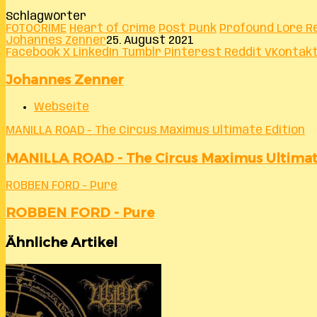
Schlagwörter
FOTOCRIME
Heart of Crime
Post Punk
Profound Lore R
Johannes Zenner
25. August 2021
Facebook
X
LinkedIn
Tumblr
Pinterest
Reddit
VKontak
Johannes Zenner
Webseite
MANILLA ROAD - The Circus Maximus Ultimate Edition
MANILLA ROAD - The Circus Maximus Ultimat
ROBBEN FORD - Pure
ROBBEN FORD - Pure
Ähnliche Artikel