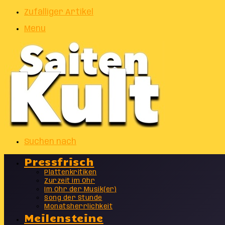
Zufälliger Artikel
Menu
Suchen nach
Pressfrisch
Plattenkritiken
Zurzeit im Ohr
Im Ohr der Musik(er)
Song der Stunde
Monatsherrlichkeit
Meilensteine