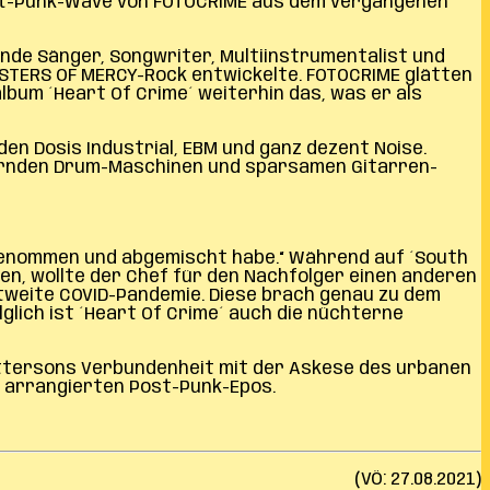
Post-Punk-Wave von FOTOCRIME aus dem vergangenen
ende Sänger, Songwriter, Multiinstrumentalist und
ISTERS OF MERCY-Rock entwickelte. FOTOCRIME glätten
lbum ´Heart Of Crime´ weiterhin das, was er als
en Dosis Industrial, EBM und ganz dezent Noise.
mernden Drum-Maschinen und sparsamen Gitarren-
aufgenommen und abgemischt habe.“ Während auf ´South
en, wollte der Chef für den Nachfolger einen anderen
ltweite COVID-Pandemie. Diese brach genau zu dem
glich ist ´Heart Of Crime´ auch die nüchterne
Pattersons Verbundenheit mit der Askese des urbanen
nt arrangierten Post-Punk-Epos.
(VÖ: 27.08.2021)