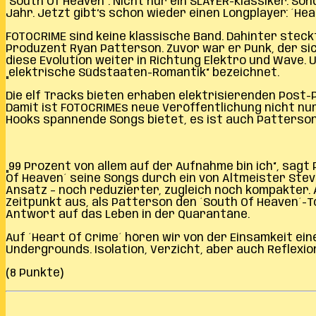
´South Of Heaven´. Nicht nur ein SLAYER-Klassiker.
Jahr. Jetzt gibt‘s schon wieder einen Longplayer: ´Hear
FOTOCRIME sind keine klassische Band. Dahinter steck
Produzent Ryan Patterson. Zuvor war er Punk, der si
diese Evolution weiter in Richtung Elektro und Wave. 
„elektrische Südstaaten-Romantik“ bezeichnet.
Die elf Tracks bieten erhaben elektrisierenden Post-P
Damit ist FOTOCRIMEs neue Veröffentlichung nicht n
Hooks spannende Songs bietet, es ist auch Patterson
„99 Prozent von allem auf der Aufnahme bin ich“, sag
Of Heaven´ seine Songs durch ein von Altmeister Ste
Ansatz – noch reduzierter, zugleich noch kompakter. 
Zeitpunkt aus, als Patterson den ´South Of Heaven´-To
Antwort auf das Leben in der Quarantäne.
Auf ´Heart Of Crime´ hören wir von der Einsamkeit ei
Undergrounds. Isolation, Verzicht, aber auch Reflexi
(8 Punkte)