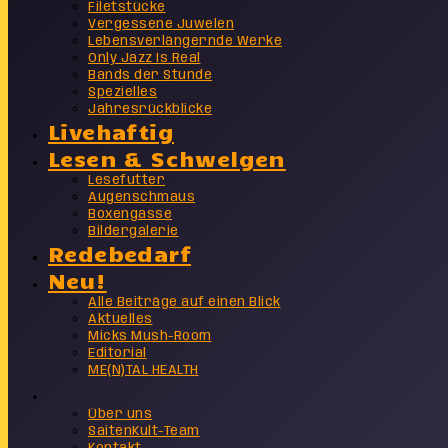
Filetstücke
Vergessene Juwelen
Lebensverlängernde Werke
Only Jazz Is Real
Bands der Stunde
Spezielles
Jahresrückblicke
Livehaftig
Lesen & Schwelgen
Lesefutter
Augenschmaus
Boxengasse
Bildergalerie
Redebedarf
Neu!
Alle Beiträge auf einen Blick
Aktuelles
Micks Mush-Room
Editorial
ME(N)TAL HEALTH
Info
Über uns
SaitenKult-Team