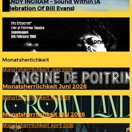
RANDY INGRAM – Sound Within (A
Celebration Of Bill Evans)
ELLA FITZGERALD – Live At Falkoner Centre
Copenhagen 6th February 1966
23. Juli 2026
ELLA FITZGERALD – Live At Falkoner Centre
Copenhagen 6th February 1966
Monatsherlichkeit
Monatsherrlichkeit Juni 2026
1. Juli 2026
Monatsherrlichkeit Juni 2026
Monatsherrlichkeit Mai 2026
2. Juni 2026
Monatsherrlichkeit Mai 2026
Monatsherrlichkeit April 2026
4. Mai 2026