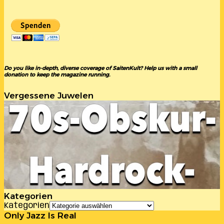
Do you like in-depth, diverse coverage of SaitenKult? Help us with a small
donation to keep the magazine running.
Vergessene Juwelen
Kategorien
Kategorien
Only Jazz Is Real