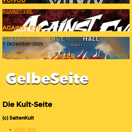
VOIVOD
AGAINST EVIL
26. Juni 2026
AGAINST EVIL
TANKARD/HIGH STRIKER
7. Dezember 2025
TANKARD/HIGH STRIKER
Die Kult-Seite
(c) SaitenKult
Über uns