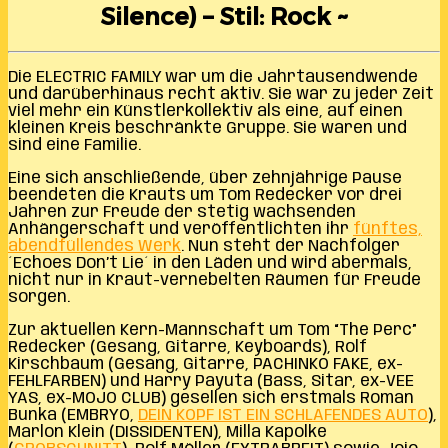
Silence) – Stil: Rock ~
Die ELECTRIC FAMILY war um die Jahrtausendwende
und darüberhinaus recht aktiv. Sie war zu jeder Zeit
viel mehr ein Künstlerkollektiv als eine, auf einen
kleinen Kreis beschränkte Gruppe. Sie waren und
sind eine Familie.
Eine sich anschließende, über zehnjährige Pause
beendeten die Krauts um Tom Redecker vor drei
Jahren zur Freude der stetig wachsenden
Anhängerschaft und veröffentlichten ihr
fünftes,
abendfüllendes Werk
. Nun steht der Nachfolger
´Echoes Don’t Lie´ in den Läden und wird abermals,
nicht nur in Kraut-vernebelten Räumen für Freude
sorgen.
Zur aktuellen Kern-Mannschaft um Tom “The Perc”
Redecker (Gesang, Gitarre, Keyboards), Rolf
Kirschbaum (Gesang, Gitarre, PACHINKO FAKE, ex-
FEHLFARBEN) und Harry Payuta (Bass, Sitar, ex-VEE
YAS, ex-MOJO CLUB) gesellen sich erstmals Roman
Bunka (EMBRYO,
DEIN KOPF IST EIN SCHLAFENDES AUTO
),
Marlon Klein (DISSIDENTEN), Milla Kapolke