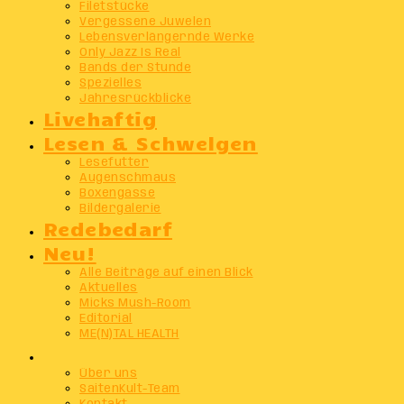
Filetstücke
Vergessene Juwelen
Lebensverlängernde Werke
Only Jazz Is Real
Bands der Stunde
Spezielles
Jahresrückblicke
Livehaftig
Lesen & Schwelgen
Lesefutter
Augenschmaus
Boxengasse
Bildergalerie
Redebedarf
Neu!
Alle Beiträge auf einen Blick
Aktuelles
Micks Mush-Room
Editorial
ME(N)TAL HEALTH
Info
Über uns
SaitenKult-Team