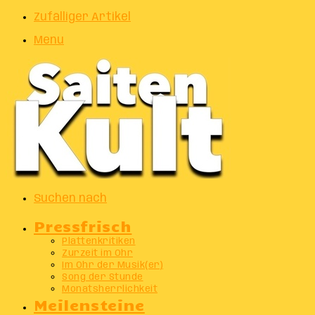
Zufälliger Artikel
Menu
Suchen nach
Pressfrisch
Plattenkritiken
Zurzeit im Ohr
Im Ohr der Musik(er)
Song der Stunde
Monatsherrlichkeit
Meilensteine