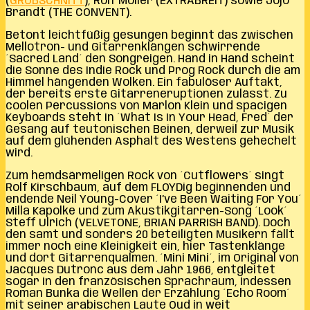
(
GROBSCHNITT
), Rolf Möller (EXTRABREIT) sowie Jojo
Brandt (THE CONVENT).
Betont leichtfüßig gesungen beginnt das zwischen
Mellotron- und Gitarrenklängen schwirrende
´Sacred Land´ den Songreigen. Hand in Hand scheint
die Sonne des Indie Rock und Prog Rock durch die am
Himmel hängenden Wolken. Ein fabulöser Auftakt,
der bereits erste Gitarreneruptionen zulässt. Zu
coolen Percussions von Marlon Klein und spacigen
Keyboards steht in ´What Is In Your Head, Fred´ der
Gesang auf teutonischen Beinen, derweil zur Musik
auf dem glühenden Asphalt des Westens gehechelt
wird.
Zum hemdsärmeligen Rock von ´Cutflowers´ singt
Rolf Kirschbaum, auf dem FLOYDig beginnenden und
endende Neil Young-Cover ´I’ve Been Waiting For You´
Milla Kapolke und zum Akustikgitarren-Song ´Look´
Steff Ulrich (VELVETONE, BRIAN PARRISH BAND). Doch
den samt und sonders 20 beteiligten Musikern fällt
immer noch eine Kleinigkeit ein, hier Tastenklänge
und dort Gitarrenqualmen. ´Mini Mini´, im Original von
Jacques Dutronc aus dem Jahr 1966, entgleitet
sogar in den französischen Sprachraum, indessen
Roman Bunka die Wellen der Erzählung ´Echo Room´
mit seiner arabischen Laute Oud in weit