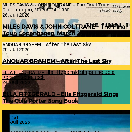
MILES DAVIS & JOHN COLTRANE – The Final Tour:
Copenhagen, March 24, 1960
26. Juli 2026
MILES DAVIS & JOHN COLTRANE – The Final
Tour: Copenhagen, March 24, 1960
ANOUAR BRAHEM – After The Last Sky
25. Juli 2026
ANOUAR BRAHEM – After The Last Sky
ELLA FITZGERALD – Ella Fitzgerald Sings The Cole
Porter Song Book
24. Juli 2026
ELLA FITZGERALD – Ella Fitzgerald Sings
The Cole Porter Song Book
RANDY INGRAM – Sound Within (A Celebration Of Bill
Evans)
24. Juli 2026