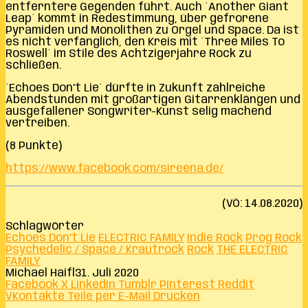
entferntere Gegenden führt. Auch ´Another Giant
Leap´ kommt in Redestimmung, über gefrorene
Pyramiden und Monolithen zu Orgel und Space. Da ist
es nicht verfänglich, den Kreis mit ´Three Miles To
Roswell´ im Stile des Achtzigerjahre Rock zu
schließen.
´Echoes Don’t Lie´ dürfte in Zukunft zahlreiche
Abendstunden mit großartigen Gitarrenklängen und
ausgefallener Songwriter-Kunst selig machend
vertreiben.
(8 Punkte)
https://www.facebook.com/sireena.de/
(VÖ: 14.08.2020)
Schlagwörter
Echoes Don't Lie
ELECTRIC FAMILY
Indie Rock
Prog Rock
Psychedelic / Space / Krautrock
Rock
THE ELECTRIC
FAMILY
Michael Haifl
31. Juli 2020
Facebook
X
LinkedIn
Tumblr
Pinterest
Reddit
VKontakte
Teile per E-Mail
Drucken