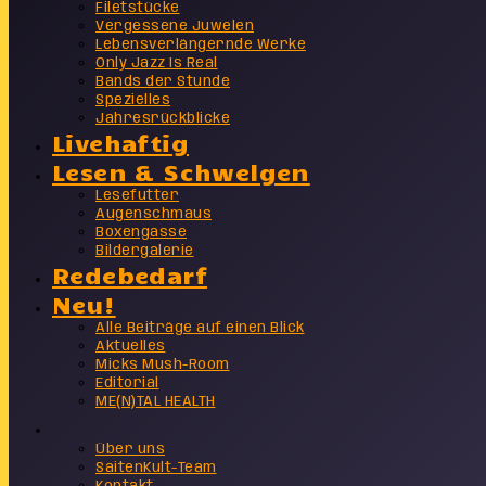
Filetstücke
Vergessene Juwelen
Lebensverlängernde Werke
Only Jazz Is Real
Bands der Stunde
Spezielles
Jahresrückblicke
Livehaftig
Lesen & Schwelgen
Lesefutter
Augenschmaus
Boxengasse
Bildergalerie
Redebedarf
Neu!
Alle Beiträge auf einen Blick
Aktuelles
Micks Mush-Room
Editorial
ME(N)TAL HEALTH
Info
Über uns
SaitenKult-Team