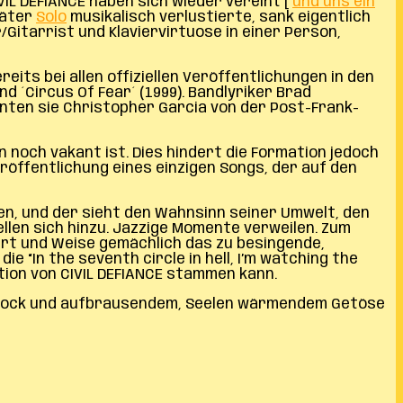
IL DEFIANCE haben sich wieder vereint [
und uns ein
päter
Solo
musikalisch verlustierte, sank eigentlich
Gitarrist und Klaviervirtuose in einer Person,
its bei allen offiziellen Veröffentlichungen in den
nd ´Circus Of Fear´ (1999). Bandlyriker Brad
nnten sie Christopher Garcia von der Post-Frank-
och vakant ist. Dies hindert die Formation jedoch
röffentlichung eines einzigen Songs, der auf den
ken, und der sieht den Wahnsinn seiner Umwelt, den
ellen sich hinzu. Jazzige Momente verweilen. Zum
 Art und Weise gemächlich das zu besingende,
“In the seventh circle in hell, I’m watching the
tion von CIVIL DEFIANCE stammen kann.
rog Rock und aufbrausendem, Seelen wärmendem Getöse