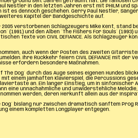
nderground seit Jahren geträumt hat. Die famosen CIV
aul Nestler in den letzten Jahren erst mit PHILM und s
 ist es dennoch geschehen. Gerry Paul Nestler, Sänger/
weiteres Kapitel der Bandgeschichte auf.
 2005 verstorbenen Schlagzeugers Mike Kent, stand bere
n´ (1991) und den Alben ´The Fishers For Souls´ (1993) u
etischen Texte von CIVIL DEFIANCE. Als Schlagzeuger ko
mmen, auch wenn der Posten des zweiten Gitarristen n
melden. Ihre Rückkehr feiern CIVIL DEFIANCE mit der Ve
gnisse erfordern besondere Maßnahmen.
 Of The Dog´ durch das Auge seines eigenen Hundes blic
 mit einem jamhaften Klavierspiel, die Percussions ges
aviertaste an. Ein langer Einstieg, um in sinfonischer
eine unnachahmliche und unwiderstehliche Melodie, die 
enommen werden, deren Herkunft allein aus der Inspira
Of The Dog´ bislang nur zwischen dramatisch sanftem P
nung einem kompletten Longplayer entgegen.