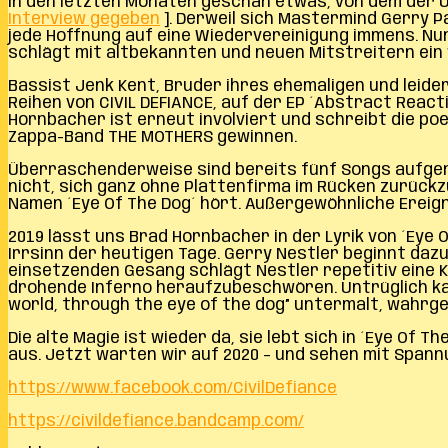
In den letzten Monaten geschah etwas, von dem der U
Interview gegeben
]. Derweil sich Mastermind Gerry P
jede Hoffnung auf eine Wiedervereinigung immens. Nun
schlägt mit altbekannten und neuen Mitstreitern ein 
Bassist Jenk Kent, Bruder ihres ehemaligen und leider
Reihen von CIVIL DEFIANCE, auf der EP ´Abstract Reactio
Hornbacher ist erneut involviert und schreibt die po
Zappa-Band THE MOTHERS gewinnen.
Überraschenderweise sind bereits fünf Songs aufgeno
nicht, sich ganz ohne Plattenfirma im Rücken zurückzu
Namen ´Eye Of The Dog´ hört. Außergewöhnliche Erei
2019 lässt uns Brad Hornbacher in der Lyrik von ´Eye
Irrsinn der heutigen Tage. Gerry Nestler beginnt dazu
einsetzenden Gesang schlägt Nestler repetitiv eine Kl
drohende Inferno heraufzubeschwören. Untrüglich kann 
world, through the eye of the dog” untermalt, wahrg
Die alte Magie ist wieder da, sie lebt sich in ´Eye 
aus. Jetzt warten wir auf 2020 – und sehen mit Span
https://www.facebook.com/CivilDefiance
https://civildefiance.bandcamp.com/