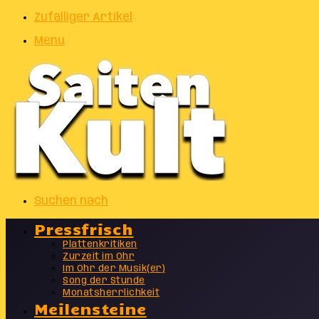
Zufälliger Artikel
Menu
Suchen nach
Pressfrisch
Plattenkritiken
Zurzeit im Ohr
Im Ohr der Musik(er)
Song der Stunde
Monatsherrlichkeit
Meilensteine