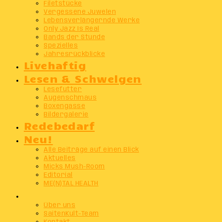
Filetstücke
Vergessene Juwelen
Lebensverlängernde Werke
Only Jazz Is Real
Bands der Stunde
Spezielles
Jahresrückblicke
Livehaftig
Lesen & Schwelgen
Lesefutter
Augenschmaus
Boxengasse
Bildergalerie
Redebedarf
Neu!
Alle Beiträge auf einen Blick
Aktuelles
Micks Mush-Room
Editorial
ME(N)TAL HEALTH
Info
Über uns
SaitenKult-Team