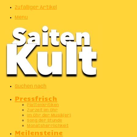
Zufälliger Artikel
Menu
Suchen nach
Pressfrisch
Plattenkritiken
Zurzeit im Ohr
Im Ohr der Musik(er)
Song der Stunde
Monatsherrlichkeit
Meilensteine