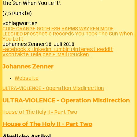
the Sun When You Left’.
(7,5 Punkte)
Schlagwörter
CODE ORANGE
GODFLESH
HARMS WAY
KEN MODE
LEECHED
Prosthetic Records
You Took The Sun When
You Left
Johannes Zenner
16. Juli 2018
Facebook
X
LinkedIn
Tumblr
Pinterest
Reddit
VKontakte
Teile per E-Mail
Drucken
Johannes Zenner
Webseite
ULTRA-VIOLENCE - Operation Misdirection
ULTRA-VIOLENCE - Operation Misdirection
House of The Holy II - Part Two
House of The Holy II - Part Two
Ähnliche Artikel