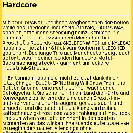
Hardcore
Mit CODE ORANGE und ihren Wegbereitern der neuen
Welle des Hardcore-Industrial-Metals, HARMS WAY,
scheint jetzt mehr Strömung reinzukommen. Die
ohnehin geschmackssicheren Menschen bei
Prosthetic Records (u.a. SKELETONWITCH und KYLESA)
haben sich jetzt ihr Stück vom Kuchen mit LEECHED
gesichert. Das junge Trio aus Manchester zeigt auch
sofort, was in seiner soliden Hardcore-Metal-
Backmischung steckt – garniert um leckere
Industrial-Streusel.
In Britannien haben sie, nicht zuletzt dank ihrer
letztjährigen Debüt-EP ’Nothing Will Grow From the
Rotten Ground’, eine recht schnell wachsende
Gefolgschaft. Sie scheinen ihrem Land die Härte und
Konsequenz zu liefern, die eine durch Brexit-Hin-
und-Her verunsicherte Jugend gerade sucht und
braucht. Und die Band liebt die klare Kante: Ihre
kaltschnäuzig-trostlose Ausstrahlung auf ’You Took
The Sun When You Left’ erinnert in den besten
Momenten an das Wirken ihrer Landsleute GODFLESH
zu Beginn der 1990er. Allerdings ohne