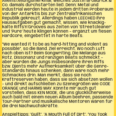
Alleinstellungsmerkmal, welches Justin Broadrick &
Co. damals durchstarten ließ. Denn: Metal und
Industrial werden heute in jedem dritten Proberaum
von der Antarktis bis zur Zentralafrikanischen
Republik gekreuzt. Allerdings haben LEECHED ihre
Hausaufgaben gut gemacht, wissen, wie knackig-
kalte Riffs’n’Grooves aus Zeiten von ’Streetcleaner’
und ’Pure’ heute klingen können – ergänzt um fiesen
Hardcore, eingebettet in harte Beats.
“We wanted it to be as hard-hitting and violent as
possible“, so die Band. Ziel erreicht. Wo noch Luft
nach oben ist? Beim Songwriting. Die Melange aus
Rotz, Dissonanz und ranzigen Beats schmeckt –
aber würden die Jungs insbesondere ihren Riffs
bzw. Djents mehr Aufmerksamkeit über die Genre-
Standards hinaus schenken, dann wäre noch mehr
Schmackes drin. Man merkt, dass sie noch
Kraftreserven haben, dass sie sich absetzen wollen
– und direkt aufschließen zu Szenegrößen wie CODE
ORANGE und HARMS WAY. Könnte mir auch gut
vorstellen, dass KEN MODE, die uns glücklicherweise
auch bald mit einem neuen Album beehren, passende
Tour-Partner und musikalische Mentoren wären für
die drei Nachwuchskräfte.
Anspieltipps: ’Guilt’, ’A Mouth Full Of Dirt’, ’You Took