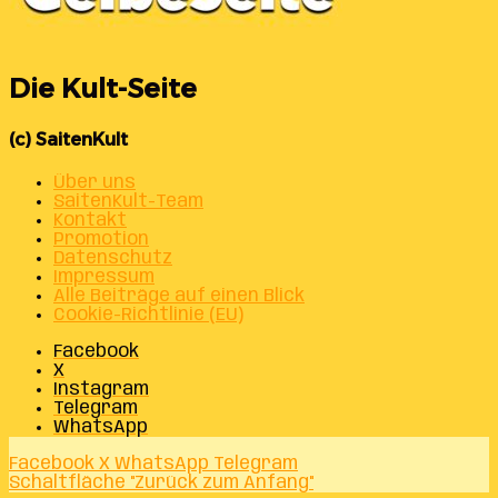
Die Kult-Seite
(c) SaitenKult
Über uns
SaitenKult-Team
Kontakt
Promotion
Datenschutz
Impressum
Alle Beiträge auf einen Blick
Cookie-Richtlinie (EU)
Facebook
X
Instagram
Telegram
WhatsApp
Facebook
X
WhatsApp
Telegram
Schaltfläche "Zurück zum Anfang"