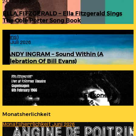
24. Juli 2026
ELLA FITZGERALD – Ella Fitzgerald Sings
The Cole Porter Song Book
RANDY INGRAM – Sound Within (A Celebration Of Bill
Evans)
24. Juli 2026
RANDY INGRAM – Sound Within (A
Celebration Of Bill Evans)
ELLA FITZGERALD – Live At Falkoner Centre
Copenhagen 6th February 1966
23. Juli 2026
ELLA FITZGERALD – Live At Falkoner Centre
Copenhagen 6th February 1966
Monatsherlichkeit
Monatsherrlichkeit Juni 2026
1. Juli 2026