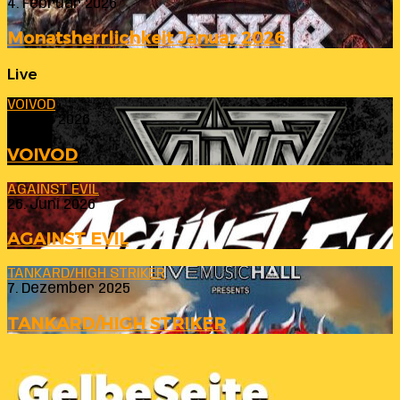
4. Februar 2026
Monatsherrlichkeit Januar 2026
Live
VOIVOD
23. Juli 2026
VOIVOD
AGAINST EVIL
26. Juni 2026
AGAINST EVIL
TANKARD/HIGH STRIKER
7. Dezember 2025
TANKARD/HIGH STRIKER