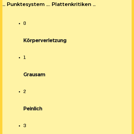
… Punktesystem …. Plattenkritiken …
0
Körperverletzung
1
Grausam
2
Peinlich
3