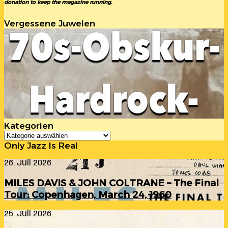
donation to keep the magazine running.
Vergessene Juwelen
Kategorien
Kategorien
Only Jazz Is Real
MILES
26. Juli 2026
DAVIS
&
MILES DAVIS & JOHN COLTRANE – The Final
JOHN
Tour: Copenhagen, March 24, 1960
COLTRANE
–
ANOUAR
25. Juli 2026
The
BRAHEM
Final