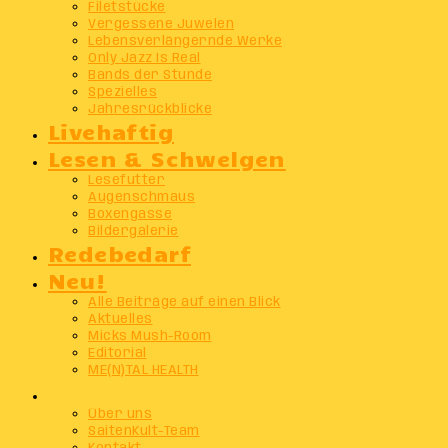
Filetstücke
Vergessene Juwelen
Lebensverlängernde Werke
Only Jazz Is Real
Bands der Stunde
Spezielles
Jahresrückblicke
Livehaftig
Lesen & Schwelgen
Lesefutter
Augenschmaus
Boxengasse
Bildergalerie
Redebedarf
Neu!
Alle Beiträge auf einen Blick
Aktuelles
Micks Mush-Room
Editorial
ME(N)TAL HEALTH
Info
Über uns
SaitenKult-Team