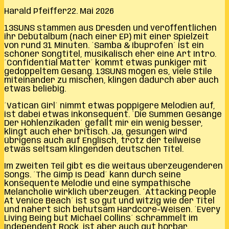
Harald Pfeiffer
22. Mai 2026
13SUNS stammen aus Dresden und veröffentlichen
ihr Debütalbum (nach einer EP) mit einer Spielzeit
von rund 31 Minuten. ´Samba & Ibuprofen´ ist ein
schöner Songtitel, musikalisch eher eine Art Intro.
´Confidential Matter´ kommt etwas punkiger mit
gedoppeltem Gesang. 13SUNS mögen es, viele Stile
miteinander zu mischen, klingen dadurch aber auch
etwas beliebig.
´Vatican Girl´ nimmt etwas poppigere Melodien auf,
ist dabei etwas inkonsequent. ´Die Summen Gesänge
Der Höhlenzikaden´ gefällt mir ein wenig besser,
klingt auch eher britisch. Ja, gesungen wird
übrigens auch auf Englisch, trotz der teilweise
etwas seltsam klingenden deutschen Titel.
Im zweiten Teil gibt es die weitaus überzeugenderen
Songs. ´The Gimp Is Dead´ kann durch seine
konsequente Melodie und eine sympathische
Melancholie wirklich überzeugen. ´Attacking People
At Venice Beach´ ist so gut und witzig wie der Titel
und nähert sich behutsam Hardcore-Weisen. ´Every
Living Being but Michael Collins´ schrammelt im
Independent Rock, ist aber auch gut hörbar.