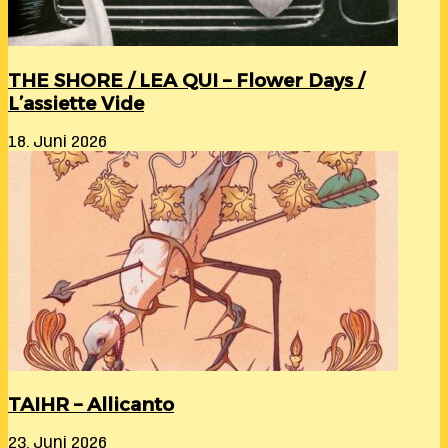
THE SHORE / LEA QUI – Flower Days /
L’assiette Vide
18. Juni 2026
TAIHR – Allicanto
23. Juni 2026