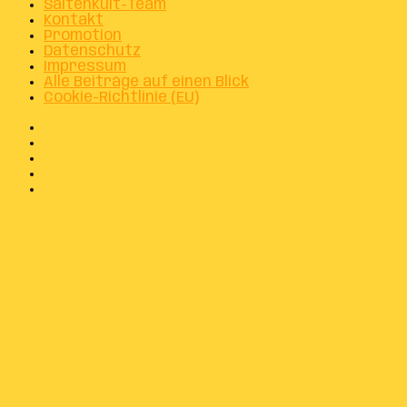
SaitenKult-Team
Kontakt
Promotion
Datenschutz
Impressum
Alle Beiträge auf einen Blick
Cookie-Richtlinie (EU)
Facebook
X
Instagram
Telegram
WhatsApp
Facebook
X
WhatsApp
Telegram
Schaltfläche
"Zurück
zum
Anfang"