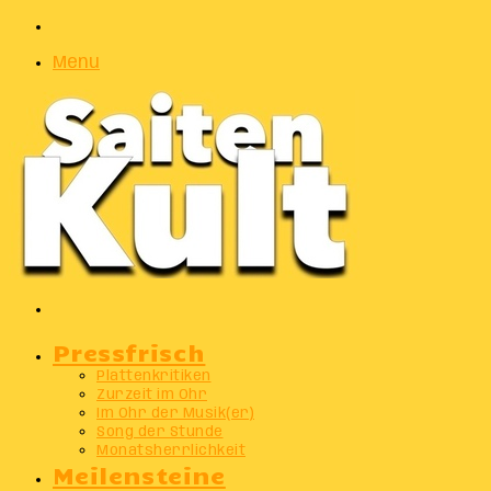
Zufälliger
Artikel
Menu
Suchen
nach
Pressfrisch
Plattenkritiken
Zurzeit im Ohr
Im Ohr der Musik(er)
Song der Stunde
Monatsherrlichkeit
Meilensteine