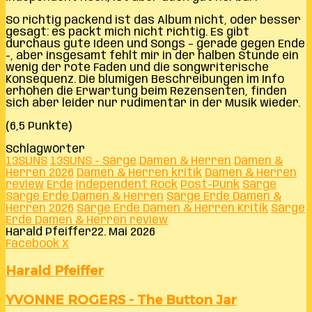
So richtig packend ist das Album nicht, oder besser
gesagt: es packt mich nicht richtig. Es gibt
durchaus gute Ideen und Songs – gerade gegen Ende
-, aber insgesamt fehlt mir in der halben Stunde ein
wenig der rote Faden und die songwriterische
Konsequenz. Die blumigen Beschreibungen im Info
erhöhen die Erwartung beim Rezensenten, finden
sich aber leider nur rudimentär in der Musik wieder.
(6,5 Punkte)
Schlagwörter
13SUNS
13SUNS - Särge
Damen & Herren
Damen &
Herren 2026
Damen & Herren kritik
Damen & Herren
review
Erde
Independent Rock
Post-Punk
Särge
Särge Erde Damen & Herren
Särge Erde Damen &
Herren 2026
Särge Erde Damen & Herren Kritik
Särge
Erde Damen & Herren review
Harald Pfeiffer
22. Mai 2026
LinkedIn
Tumblr
Pinterest
Reddit
VKontakte
Teile
Drucken
Facebook
X
per
E-
Harald Pfeiffer
Mail
YVONNE
YVONNE ROGERS - The Button Jar
ROGERS