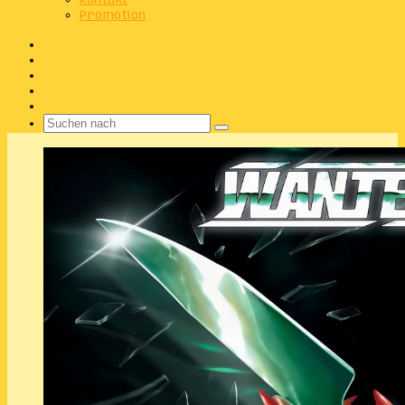
Kontakt
Promotion
Facebook
X
Instagram
Telegram
WhatsApp
Suchen
nach