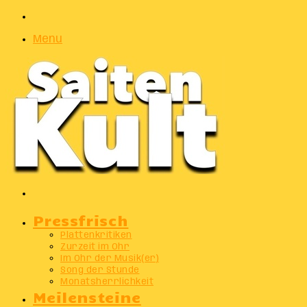
Zufälliger
Artikel
Menu
Suchen
nach
Pressfrisch
Plattenkritiken
Zurzeit im Ohr
Im Ohr der Musik(er)
Song der Stunde
Monatsherrlichkeit
Meilensteine