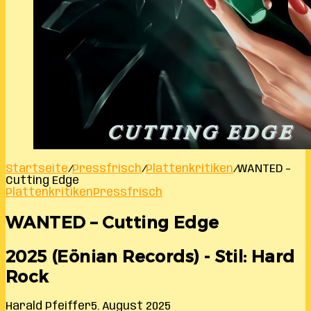
Startseite
/
Pressfrisch
/
Plattenkritiken
/
WANTED –
Cutting Edge
Plattenkritiken
Pressfrisch
WANTED – Cutting Edge
2025 (Eönian Records) - Stil: Hard
Rock
Harald Pfeiffer
5. August 2025