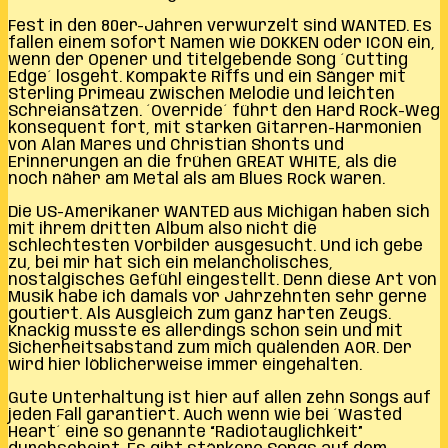
Fest in den 80er-Jahren verwurzelt sind WANTED. Es
fallen einem sofort Namen wie DOKKEN oder ICON ein,
wenn der Opener und titelgebende Song ´Cutting
Edge´ losgeht. Kompakte Riffs und ein Sänger mit
Sterling Primeau zwischen Melodie und leichten
Schreiansätzen. ´Override´ führt den Hard Rock-Weg
konsequent fort, mit starken Gitarren-Harmonien
von Alan Mares und Christian Shonts und
Erinnerungen an die frühen GREAT WHITE, als die
noch näher am Metal als am Blues Rock waren.
Die US-Amerikaner WANTED aus Michigan haben sich
mit ihrem dritten Album also nicht die
schlechtesten Vorbilder ausgesucht. Und ich gebe
zu, bei mir hat sich ein melancholisches,
nostalgisches Gefühl eingestellt. Denn diese Art von
Musik habe ich damals vor Jahrzehnten sehr gerne
goutiert. Als Ausgleich zum ganz harten Zeugs.
Knackig musste es allerdings schon sein und mit
Sicherheitsabstand zum mich quälenden AOR. Der
wird hier löblicherweise immer eingehalten.
Gute Unterhaltung ist hier auf allen zehn Songs auf
jeden Fall garantiert. Auch wenn wie bei ´Wasted
Heart´ eine so genannte “Radiotauglichkeit”