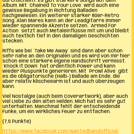
durchscheint. Es gibt stärkere Songs auf dem
Album. Mit ´Chained To Your Love´ wird auch eine
gewisse Begabung in Richtung Balladen
nachgewiesen. Ein weiterer starker 80er-Retro
Song. Alan Mares kann an der Leadgitarre immer
wieder spannende Akzente setzen. ´Armed For
Action´ setzt auch Metaleinflüsse mit um und bleibt
auch textlich tief in den damaligen Geschichten
stecken.
Riffs wie bei ´Take Me Away´ sind dann aber schon
sehr nahe an den Originalen und es wird von mir hier
schon eine stärkere eigene Handschrift vermisst.
´Knock It Down´ hat ordentlich Power und kann
wieder Pluspunkte generieren. Mit ´Prowl Alive´ gibt
es die obligatorische (Halb-) Ballade am Ende, die
aber relativ klischeearm ist und auch überzeugen
kann.
Viel Nostalgie (auch beim Coverartwork), aber auch
viel Liebe zu den alten Helden. Mich hat es sehr gut
unterhalten. Manchmal fehlt der entscheidende
Funke, um ein wirkliches Feuer zu entfachen.
(7,5 Punkte)
https://www.facebook.com/wantedbandofficial/