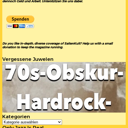
dennoch Geld und Arbeit. Unterstützen Sie uns dabei.
Do you like in-depth, diverse coverage of SaitenKult? Help us with a small
donation to keep the magazine running.
Vergessene Juwelen
Kategorien
Kategorien
Only Jazz Is Real