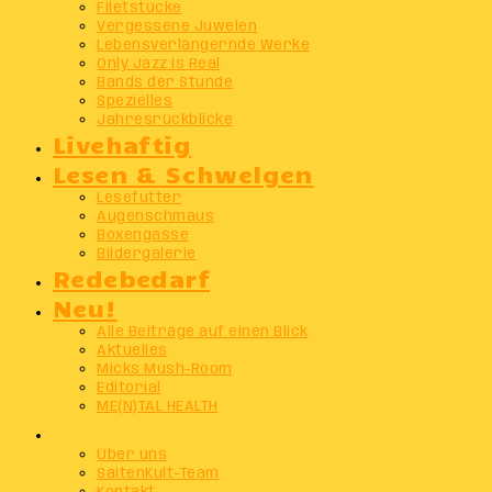
Filetstücke
Vergessene Juwelen
Lebensverlängernde Werke
Only Jazz Is Real
Bands der Stunde
Spezielles
Jahresrückblicke
Livehaftig
Lesen & Schwelgen
Lesefutter
Augenschmaus
Boxengasse
Bildergalerie
Redebedarf
Neu!
Alle Beiträge auf einen Blick
Aktuelles
Micks Mush-Room
Editorial
ME(N)TAL HEALTH
Info
Über uns
SaitenKult-Team