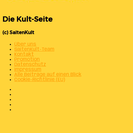
Die Kult-Seite
(c) SaitenKult
Über uns
SaitenKult-Team
Kontakt
Promotion
Datenschutz
Impressum
Alle Beiträge auf einen Blick
Cookie-Richtlinie (EU)
Facebook
X
Instagram
Telegram
WhatsApp
Facebook
X
WhatsApp
Telegram
Schaltfläche
"Zurück
zum