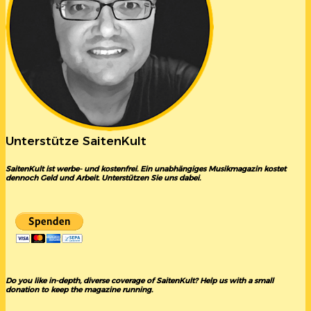
Unterstütze SaitenKult
SaitenKult ist werbe- und kostenfrei. Ein unabhängiges Musikmagazin kostet
dennoch Geld und Arbeit. Unterstützen Sie uns dabei.
Do you like in-depth, diverse coverage of SaitenKult? Help us with a small
donation to keep the magazine running.