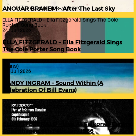
ANOUAR BRAHEM – After The Last Sky
ELLA FITZGERALD – Ella Fitzgerald Sings The Cole
Porter Song Book
24. Juli 2026
ELLA FITZGERALD – Ella Fitzgerald Sings
The Cole Porter Song Book
RANDY INGRAM – Sound Within (A Celebration Of Bill
Evans)
24. Juli 2026
RANDY INGRAM – Sound Within (A
Celebration Of Bill Evans)
ELLA FITZGERALD – Live At Falkoner Centre
Copenhagen 6th February 1966
23. Juli 2026
ELLA FITZGERALD – Live At Falkoner Centre
Copenhagen 6th February 1966