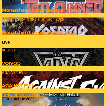
3. März 2026
Monatsherrlichkeit Februar 2026
Monatsherrlichkeit Januar 2026
4. Februar 2026
Monatsherrlichkeit Januar 2026
Live
VOIVOD
23. Juli 2026
VOIVOD
AGAINST EVIL
26. Juni 2026
AGAINST EVIL
TANKARD/HIGH STRIKER
7. Dezember 2025