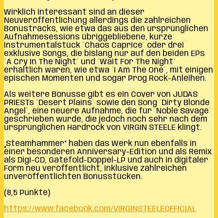
Wirklich interessant sind an dieser
Neuveröffentlichung allerdings die zahlreichen
Bonustracks, wie etwa das aus den ursprünglichen
Aufnahmesessions übriggebliebene, kurze
Instrumentalstück ´Chaos Caprice´ oder drei
exklusive Songs, die bislang nur auf den beiden EPs
´A Cry In The Night´ und ´Wait For The Night´
erhältlich waren, wie etwa ´I Am The One´, mit einigen
epischen Momenten und sogar Prog Rock-Anleihen.
Als weitere Bonusse gibt es ein Cover von JUDAS
PRIESTs ´Desert Plains´ sowie den Song ´Dirty Blonde
Angel´, eine neuere Aufnahme, die für ´Noble Savage´
geschrieben wurde, die jedoch noch sehr nach dem
ursprünglichen Hardrock von VIRGIN STEELE klingt.
„Steamhammer“ haben das Werk nun ebenfalls in
einer besonderen Anniversary-Edition und als Remix
als Digi-CD, Gatefold-Doppel-LP und auch in digitaler
Form neu veröffentlicht, inklusive zahlreichen
unveröffentlichten Bonusstücken.
(8,5 Punkte)
https://www.facebook.com/VIRGINSTEELEOFFICIAL