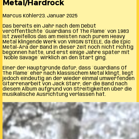
Metal/Hardrock
Marcus Köhler
23. Januar 2025
Das bereits ein Jahr nach dem Debüt
veröffentlichte ´Guardians Of The Flame´ von 1983
ist zweifellos das am meisten nach purem Heavy
Metal klingende Werk von VIRGIN STEELE, da die Epic
Metal-Ära der Band in dieser Zeit noch nicht richtig
begonnen hatte, und erst einige Jahre später mit
´Noble Savage´ wirklich an den Start ging.
Einer der Hauptgründe dafür, dass ´Guardians Of
The Flame´ eher nach klassischem Metal klingt, liegt
jedoch eindeutig an der wieder einmal umwerfenden
Gitarrenarbeit von Jack Starr, der die Band nach
diesem Album aufgrund von Streitigkeiten über die
musikalische Ausrichtung verlassen hat.