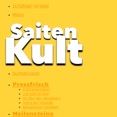
Zufälliger Artikel
Menu
Suchen nach
Pressfrisch
Plattenkritiken
Zurzeit im Ohr
Im Ohr der Musik(er)
Song der Stunde
Monatsherrlichkeit
Meilensteine