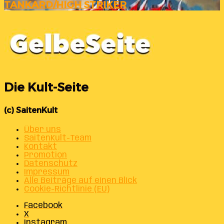
TANKARD/HIGH STRIKER
Die Kult-Seite
(c) SaitenKult
Über uns
SaitenKult-Team
Kontakt
Promotion
Datenschutz
Impressum
Alle Beiträge auf einen Blick
Cookie-Richtlinie (EU)
Facebook
X
Instagram