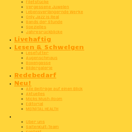
Filetstücke
Vergessene Juwelen
Lebensverlängernde Werke
Only Jazz Is Real
Bands der Stunde
Spezielles
Jahresrückblicke
Livehaftig
Lesen & Schwelgen
Lesefutter
Augenschmaus
Boxengasse
Bildergalerie
Redebedarf
Neu!
Alle Beiträge auf einen Blick
Aktuelles
Micks Mush-Room
Editorial
ME(N)TAL HEALTH
Info
Über uns
SaitenKult-Team