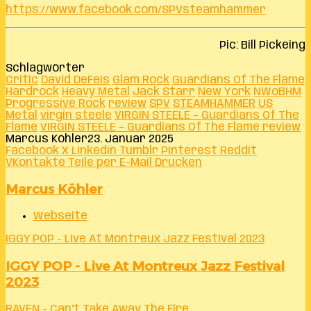
https://www.facebook.com/SPVsteamhammer
Pic: Bill Pickeing
Schlagwörter
Critic
David DeFeis
Glam Rock
Guardians Of The Flame
Hardrock
Heavy Metal
Jack Starr
New York
NWoBHM
Progressive Rock
review
SPV
STEAMHAMMER
US
Metal
virgin steele
VIRGIN STEELE – Guardians Of The
Flame
VIRGIN STEELE – Guardians Of The Flame review
Marcus Köhler
23. Januar 2025
Facebook
X
LinkedIn
Tumblr
Pinterest
Reddit
VKontakte
Teile per E-Mail
Drucken
Marcus Köhler
Webseite
IGGY POP - Live At Montreux Jazz Festival 2023
IGGY POP - Live At Montreux Jazz Festival
2023
RAVEN - Can't Take Away The Fire