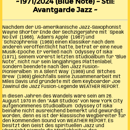
~1971/2024 (Blue Note) – Stil:
Avantgarde Jazz ~
Nachdem der US-amerikanische Jazz-Saxophonist
Wayne Shorter Ende der Sechzigerjahre mit ´Speak
No Evil´ (1966), ´Adam’s Apple´ (1967) und
´Schizophrenia´ (1969) einen Klassiker nach dem
anderen veröffentlicht hatte, betrat er eine neue
Musik-Epoche. Er verließ nach ´Odyssey Of Iska´
(1971), seinem vorerst letzten Studioalbum für “Blue
Note”, nicht nur sein langjähriges Plattenlabel,
sondern beendete nach den Jazz Fusion-
Pionieralben ´In A Silent Way´ (1969) und ´Bitches
Brew´ (1969) gleichfalls seine Zusammenarbeit mit
Miles Davis und gründete mit dem Keyboarder Joe
Zawinul die Jazz Fusion-Legende WEATHER REPORT.
In diesen Jahren des Wandels wäre sein am 26.
August 1970 in den “A&R Studios” von New York City
aufgenommenes Studioalbum ´Odyssey Of Iska´
beinahe nicht ausreichend bemerkt und gewürdigt
worden, denn es ist der klassische Wegbereiter für
den kommenden Sound von WEATHER REPORT. Es
besitzt den Geist des spirituellen Jazz und