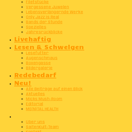
Filetstücke
Vergessene Juwelen
Lebensverlängernde Werke
Only Jazz Is Real
Bands der Stunde
Spezielles
Jahresrückblicke
Livehaftig
Lesen & Schwelgen
Lesefutter
Augenschmaus
Boxengasse
Bildergalerie
Redebedarf
Neu!
Alle Beiträge auf einen Blick
Aktuelles
Micks Mush-Room
Editorial
ME(N)TAL HEALTH
Info
Über uns
SaitenKult-Team