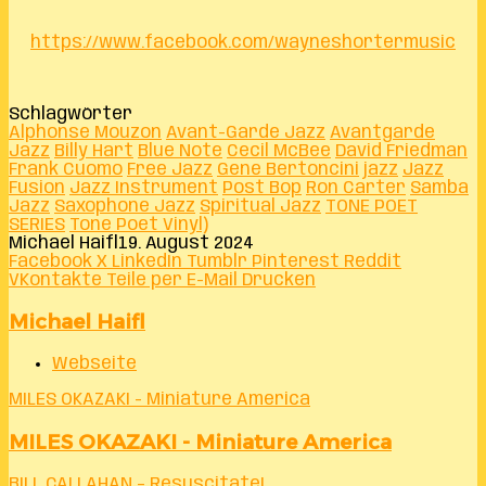
https://www.facebook.com/wayneshortermusic
Schlagwörter
Alphonse Mouzon
Avant-Garde Jazz
Avantgarde
Jazz
Billy Hart
Blue Note
Cecil McBee
David Friedman
Frank Cuomo
Free Jazz
Gene Bertoncini
jazz
Jazz
Fusion
Jazz Instrument
Post Bop
Ron Carter
Samba
Jazz
Saxophone Jazz
Spiritual Jazz
TONE POET
SERIES
Tone Poet Vinyl)
Michael Haifl
19. August 2024
Facebook
X
LinkedIn
Tumblr
Pinterest
Reddit
VKontakte
Teile per E-Mail
Drucken
Michael Haifl
Webseite
MILES OKAZAKI - Miniature America
MILES OKAZAKI - Miniature America
BILL CALLAHAN – Resuscitate!