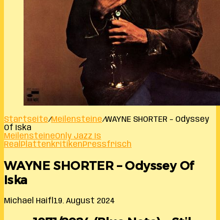
Startseite
/
Meilensteine
/
WAYNE SHORTER – Odyssey
Of Iska
Meilensteine
Only Jazz Is
Real
Plattenkritiken
Pressfrisch
WAYNE SHORTER – Odyssey Of
Iska
Michael Haifl
19. August 2024