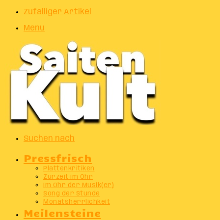
Zufälliger Artikel
Menu
Suchen nach
Pressfrisch
Plattenkritiken
Zurzeit im Ohr
Im Ohr der Musik(er)
Song der Stunde
Monatsherrlichkeit
Meilensteine