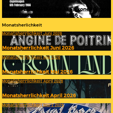
ELLA FITZGERALD – Live At Falkoner Centre
Copenhagen 6th February 1966
Monatsherlichkeit
Monatsherrlichkeit Juni 2026
1. Juli 2026
Monatsherrlichkeit Juni 2026
Monatsherrlichkeit Mai 2026
2. Juni 2026
Monatsherrlichkeit Mai 2026
Monatsherrlichkeit April 2026
4. Mai 2026
Monatsherrlichkeit April 2026
Monatsherrlichkeit März 2026
1. April 2026