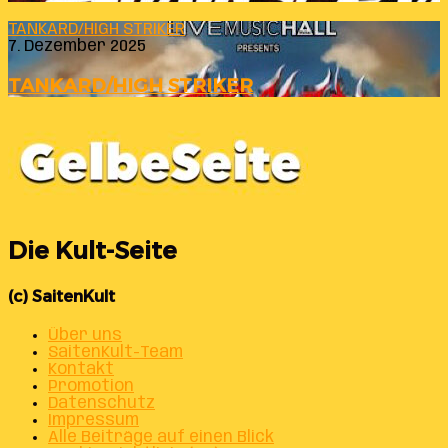
TANKARD/HIGH STRIKER
7. Dezember 2025
TANKARD/HIGH STRIKER
Die Kult-Seite
(c) SaitenKult
Über uns
SaitenKult-Team
Kontakt
Promotion
Datenschutz
Impressum
Alle Beiträge auf einen Blick