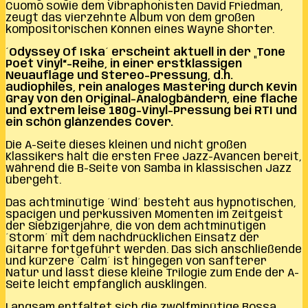
Cuomo sowie dem Vibraphonisten David Friedman,
zeugt das vierzehnte Album von dem großen
kompositorischen Können eines Wayne Shorter.
´Odyssey Of Iska´ erscheint aktuell in der „Tone
Poet Vinyl“-Reihe, in einer erstklassigen
Neuauflage und Stereo-Pressung, d.h.
audiophiles, rein analoges Mastering durch Kevin
Gray von den Original-Analogbändern, eine flache
und extrem leise 180g-Vinyl-Pressung bei RTI und
ein schön glänzendes Cover.
Die A-Seite dieses kleinen und nicht großen
Klassikers hält die ersten Free Jazz-Avancen bereit,
während die B-Seite von Samba in klassischen Jazz
übergeht.
Das achtminütige ´Wind´ besteht aus hypnotischen,
spacigen und perkussiven Momenten im Zeitgeist
der Siebzigerjahre, die von dem achtminütigen
´Storm´ mit dem nachdrücklichen Einsatz der
Gitarre fortgeführt werden. Das sich anschließende
und kürzere ´Calm´ ist hingegen von sanfterer
Natur und lässt diese kleine Trilogie zum Ende der A-
Seite leicht empfänglich ausklingen.
Langsam entfaltet sich die zwölfminütige Bossa