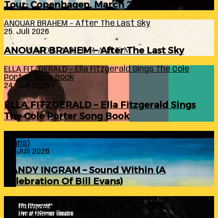
Tour: Copenhagen, March 24, 1960
ANOUAR BRAHEM – After The Last Sky
25. Juli 2026
ANOUAR BRAHEM – After The Last Sky
ELLA FITZGERALD – Ella Fitzgerald Sings The Cole
Porter Song Book
24. Juli 2026
ELLA FITZGERALD – Ella Fitzgerald Sings
The Cole Porter Song Book
RANDY INGRAM – Sound Within (A Celebration Of Bill
Evans)
24. Juli 2026
RANDY INGRAM – Sound Within (A
Celebration Of Bill Evans)
ELLA FITZGERALD – Live At Falkoner Centre
Copenhagen 6th February 1966
23. Juli 2026