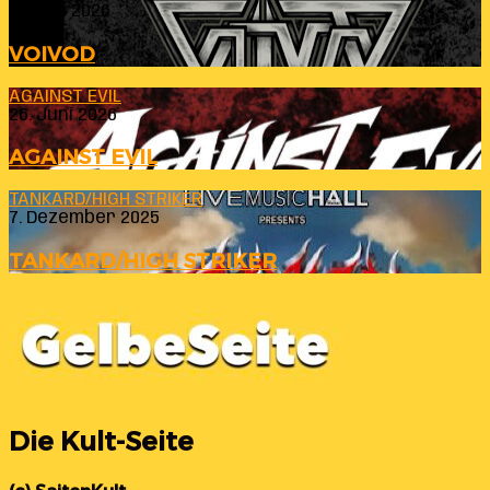
23. Juli 2026
VOIVOD
AGAINST EVIL
26. Juni 2026
AGAINST EVIL
TANKARD/HIGH STRIKER
7. Dezember 2025
TANKARD/HIGH STRIKER
Die Kult-Seite