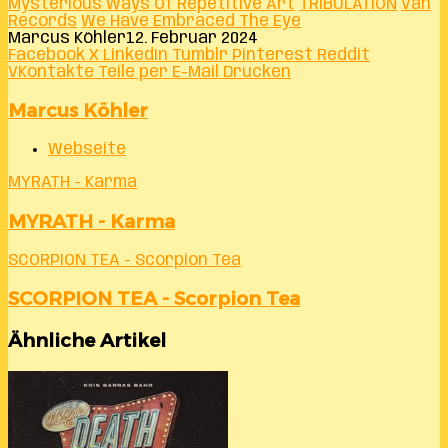
Mysterious Ways Of Repetitive Art
TRIBULATION
Ván
Records
We Have Embraced The Eye
Marcus Köhler
12. Februar 2024
Facebook
X
LinkedIn
Tumblr
Pinterest
Reddit
VKontakte
Teile per E-Mail
Drucken
Marcus Köhler
Webseite
MYRATH - Karma
MYRATH - Karma
SCORPION TEA - Scorpion Tea
SCORPION TEA - Scorpion Tea
Ähnliche Artikel