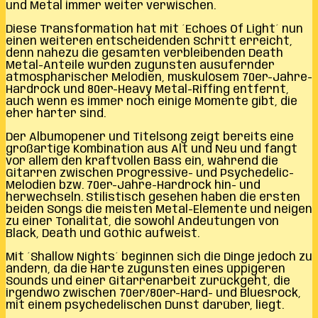
und Metal immer weiter verwischen.
Diese Transformation hat mit ´Echoes Of Light´ nun
einen weiteren entscheidenden Schritt erreicht,
denn nahezu die gesamten verbleibenden Death
Metal-Anteile wurden zugunsten ausufernder
atmosphärischer Melodien, muskulösem 70er-Jahre-
Hardrock und 80er-Heavy Metal-Riffing entfernt,
auch wenn es immer noch einige Momente gibt, die
eher härter sind.
Der Albumopener und Titelsong zeigt bereits eine
großartige Kombination aus Alt und Neu und fängt
vor allem den kraftvollen Bass ein, während die
Gitarren zwischen Progressive- und Psychedelic-
Melodien bzw. 70er-Jahre-Hardrock hin- und
herwechseln. Stilistisch gesehen haben die ersten
beiden Songs die meisten Metal-Elemente und neigen
zu einer Tonalität, die sowohl Andeutungen von
Black, Death und Gothic aufweist.
Mit ´Shallow Nights´ beginnen sich die Dinge jedoch zu
ändern, da die Härte zugunsten eines üppigeren
Sounds und einer Gitarrenarbeit zurückgeht, die
irgendwo zwischen 70er/80er-Hard- und Bluesrock,
mit einem psychedelischen Dunst darüber, liegt.