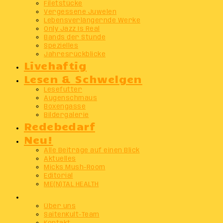
Filetstücke
Vergessene Juwelen
Lebensverlängernde Werke
Only Jazz Is Real
Bands der Stunde
Spezielles
Jahresrückblicke
Livehaftig
Lesen & Schwelgen
Lesefutter
Augenschmaus
Boxengasse
Bildergalerie
Redebedarf
Neu!
Alle Beiträge auf einen Blick
Aktuelles
Micks Mush-Room
Editorial
ME(N)TAL HEALTH
Info
Über uns
SaitenKult-Team