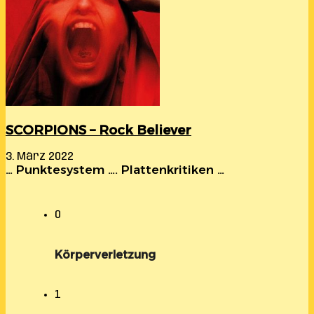
SCORPIONS – Rock Believer
3. März 2022
… Punktesystem …. Plattenkritiken …
0
Körperverletzung
1