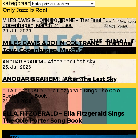
Kategorien
Only Jazz Is Real
MILES DAVIS & JOHN COLTRANE – The Final Tour:
Copenhagen, March 24, 1960
26. Juli 2026
MILES DAVIS & JOHN COLTRANE – The Final
Tour: Copenhagen, March 24, 1960
ANOUAR BRAHEM – After The Last Sky
25. Juli 2026
ANOUAR BRAHEM – After The Last Sky
ELLA FITZGERALD – Ella Fitzgerald Sings The Cole
Porter Song Book
24. Juli 2026
ELLA FITZGERALD – Ella Fitzgerald Sings
The Cole Porter Song Book
RANDY INGRAM – Sound Within (A Celebration Of Bill
Evans)