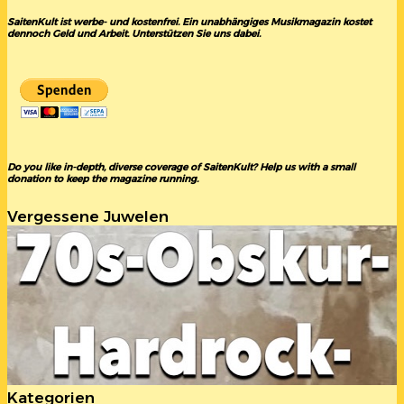
SaitenKult ist werbe- und kostenfrei. Ein unabhängiges Musikmagazin kostet
dennoch Geld und Arbeit. Unterstützen Sie uns dabei.
Do you like in-depth, diverse coverage of SaitenKult? Help us with a small
donation to keep the magazine running.
Vergessene Juwelen
Kategorien