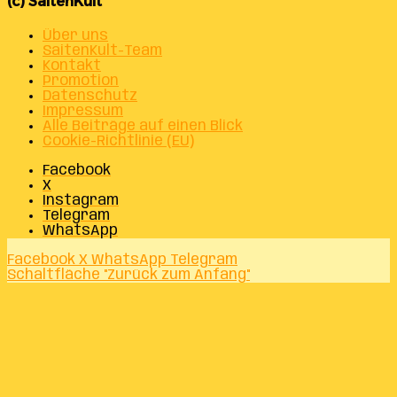
(c) SaitenKult
Über uns
SaitenKult-Team
Kontakt
Promotion
Datenschutz
Impressum
Alle Beiträge auf einen Blick
Cookie-Richtlinie (EU)
Facebook
X
Instagram
Telegram
WhatsApp
Facebook
X
WhatsApp
Telegram
Schaltfläche "Zurück zum Anfang"