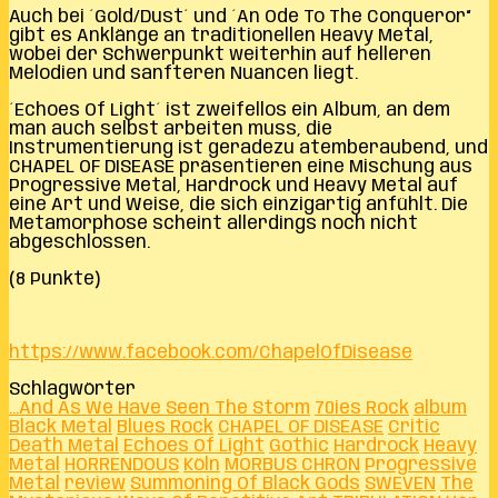
Auch bei ´Gold/Dust´ und ´An Ode To The Conqueror“
gibt es Anklänge an traditionellen Heavy Metal,
wobei der Schwerpunkt weiterhin auf helleren
Melodien und sanfteren Nuancen liegt.
´Echoes Of Light´ ist zweifellos ein Album, an dem
man auch selbst arbeiten muss, die
Instrumentierung ist geradezu atemberaubend, und
CHAPEL OF DISEASE präsentieren eine Mischung aus
Progressive Metal, Hardrock und Heavy Metal auf
eine Art und Weise, die sich einzigartig anfühlt. Die
Metamorphose scheint allerdings noch nicht
abgeschlossen.
(8 Punkte)
https://www.facebook.com/ChapelOfDisease
Schlagwörter
...And As We Have Seen The Storm
70ies Rock
album
Black Metal
Blues Rock
CHAPEL OF DISEASE
Critic
Death Metal
Echoes Of Light
Gothic
Hardrock
Heavy
Metal
HORRENDOUS
Köln
MORBUS CHRON
Progressive
Metal
review
Summoning Of Black Gods
SWEVEN
The