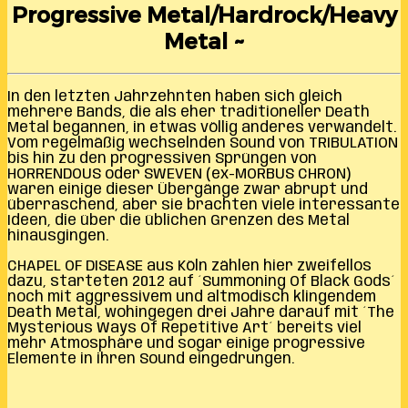
Progressive Metal/Hardrock/Heavy
Metal ~
In den letzten Jahrzehnten haben sich gleich
mehrere Bands, die als eher traditioneller Death
Metal begannen, in etwas völlig anderes verwandelt.
Vom regelmäßig wechselnden Sound von TRIBULATION
bis hin zu den progressiven Sprüngen von
HORRENDOUS oder SWEVEN (ex-MORBUS CHRON)
waren einige dieser Übergänge zwar abrupt und
überraschend, aber sie brachten viele interessante
Ideen, die über die üblichen Grenzen des Metal
hinausgingen.
CHAPEL OF DISEASE aus Köln zählen hier zweifellos
dazu, starteten 2012 auf ´Summoning Of Black Gods´
noch mit aggressivem und altmodisch klingendem
Death Metal, wohingegen drei Jahre darauf mit ´The
Mysterious Ways Of Repetitive Art´ bereits viel
mehr Atmosphäre und sogar einige progressive
Elemente in ihren Sound eingedrungen.