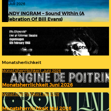
24. Juli 2026
RANDY INGRAM – Sound Within (A
Celebration Of Bill Evans)
ELLA FITZGERALD – Live At Falkoner Centre
Copenhagen 6th February 1966
23. Juli 2026
ELLA FITZGERALD – Live At Falkoner Centre
Copenhagen 6th February 1966
Monatsherlichkeit
Monatsherrlichkeit Juni 2026
1. Juli 2026
Monatsherrlichkeit Juni 2026
Monatsherrlichkeit Mai 2026
2. Juni 2026
Monatsherrlichkeit Mai 2026