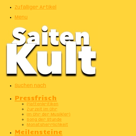
Zufälliger Artikel
Menu
Suchen nach
Pressfrisch
Plattenkritiken
Zurzeit im Ohr
Im Ohr der Musik(er)
Song der Stunde
Monatsherrlichkeit
Meilensteine