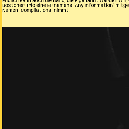
Endlich kann auch die Band, die E genannt werden will
Bostoner Trio eine EP namens ´Any Information´ mitge
Namen ´Compilations´ nimmt.