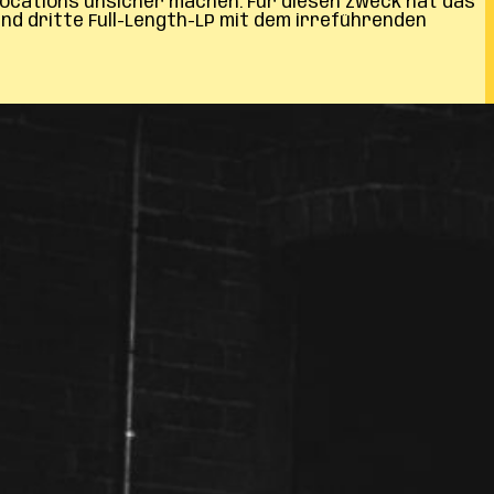
-Locations unsicher machen. Für diesen Zweck hat das
und dritte Full-Length-LP mit dem irreführenden