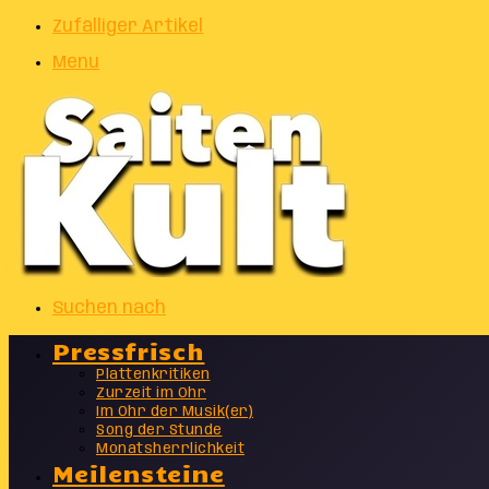
Zufälliger Artikel
Menu
Suchen nach
Pressfrisch
Plattenkritiken
Zurzeit im Ohr
Im Ohr der Musik(er)
Song der Stunde
Monatsherrlichkeit
Meilensteine