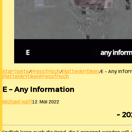
Startseite
/
Pressfrisch
/
Plattenkritiken
/
E – Any Info
Plattenkritiken
Pressfrisch
E – Any Information
Michael Haifl
12. Mai 2022
~ 20