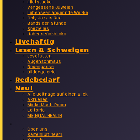
Filetstücke
Vergessene Juwelen
Lebensverlängernde Werke
Only Jazz Is Real
Bands der Stunde
Spezielles
Jahresrückblicke
Livehaftig
Lesen & Schwelgen
Lesefutter
Augenschmaus
Boxengasse
Bildergalerie
Redebedarf
Neu!
Alle Beiträge auf einen Blick
Aktuelles
Micks Mush-Room
Editorial
ME(N)TAL HEALTH
Info
Über uns
SaitenKult-Team