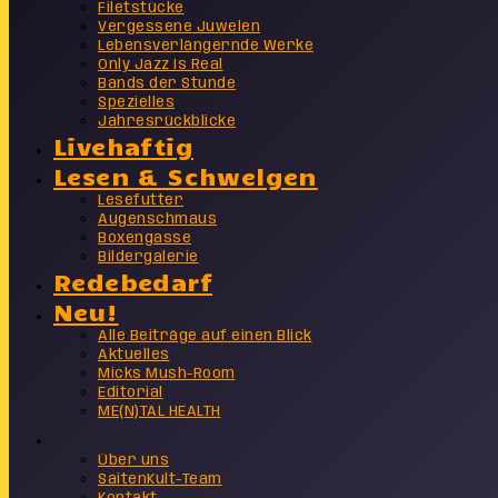
Filetstücke
Vergessene Juwelen
Lebensverlängernde Werke
Only Jazz Is Real
Bands der Stunde
Spezielles
Jahresrückblicke
Livehaftig
Lesen & Schwelgen
Lesefutter
Augenschmaus
Boxengasse
Bildergalerie
Redebedarf
Neu!
Alle Beiträge auf einen Blick
Aktuelles
Micks Mush-Room
Editorial
ME(N)TAL HEALTH
Info
Über uns
SaitenKult-Team