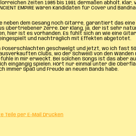
glorreichen Zeiten 1985 bis 1991 dermaßen abholt. Klar,
 ANCIENT EMPIRE wären Kandidaten für Cover und Bandn
Joe neben dem Gesang noch Gitarre, garantiert das eine 
s übertriebener Zerre. Der Klang, ja, der ist sehr natür
 hier ist es vorhanden. Es fühlt sich an wie eine Gita
 eingespielt und nachträglich mit Effekten abgetötet.
dem Poserschlachten geschwelgt und jetzt, wo ich fast 
usverkauften Clubs, wo der Schweiß von den Wänden rinn
 Gefühle in mir erweckt. Bei solchen Songs ist das aber 
 eingängig spielen. Hört nur einmal unter die Oberfläch
och immer Spaß und Freude an neuen Bands habe.
te
Teile per E-Mail
Drucken