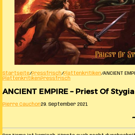
Startseite
/
Pressfrisch
/
Plattenkritiken
/
ANCIENT EMPI
Plattenkritiken
Pressfrisch
ANCIENT EMPIRE – Priest Of Stygia
Pierre Cauchon
29. September 2021
~