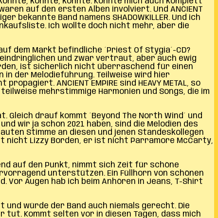
könnte, könnte, könnte. Könnte mich auch komplett
r, waren auf den ersten Alben involviert. Und ANCIENT
eniger bekannte Band namens SHADOWKILLER. Und ich
kaufsliste. Ich wollte doch nicht mehr, aber die
auf dem Markt befindliche ´Priest Of Stygia´-CD?
n, eindringlichen und zwar vertraut, aber auch ewig
rden, ist sicherlich nicht überraschend für einen
n in der Melodieführung. Teilweise wird hier
t propagiert. ANCIENT EMPIRE sind HEAVY METAL, so
, teilweise mehrstimmige Harmonien und Songs, die im
hat. Gleich drauf kommt ´Beyond The North Wind´ und
und wir ja schon 2021 haben, sind die Melodien des
gerauten Stimme an diesen und jenen Standeskollegen
t nicht Lizzy Borden, er ist nicht Parramore McCarty,
end auf den Punkt, nimmt sich Zeit für schöne
ervorragend unterstützen. Ein Füllhorn von schönen
d. Vor Augen hab ich beim Anhören in Jeans, T-Shirt
rt und würde der Band auch niemals gerecht. Die
er tut. Kommt selten vor in diesen Tagen, dass mich