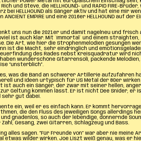
tlicher Power Metal mit europäischem Einschlag sein, 
er”, Rich und Steve, die HELLHOUND- und RAPID FIRE-Brüde
urz bei HELLHOUND als Sänger aktiv und hat eine mir w
on ANCIENT EMPIRE und eine 2016er HELLHOUND auf der Ein
enkt uns nun die 2021er und damit nagelneu und frisch 
oviel ist auch klar. Mit ´Immortal´ und einem straighte
se. Die Art, wie hier die Strophenmelodien gesungen we
ann ist die Macht, sehr eindringlich und emotionsgelade
Neuerfindung des Rades nebst Kreisquadratur wird nich
ie haben wunderschöne Gitarrensoli, packende Melodien
se “unsterblich”.
lles, was die Band an schwerer Artillerie aufzufahren 
erell und Ideen urtypisch für US Metal der 80er wirken 
zt ist auch ein Sänger, der zwar mit seiner hellen, an
r Geltung kommen lässt. Er ist nicht Dee Snider, er is
d sehr gut dabei.
umente ein, weil er es einfach kann. Er kommt hervorrag
hmen, die den Fluss des jeweiligen Songs allerdings h
os und gnadenlos, so auch der lebendige, donnernde Soun
 Zahl, Gesang, zwei Gitarren, Schlagzeug und Bass.
g alles sagen. “Für Freunde von” war aber nie meine A
al etwas wilder wirken. Joe Liszt weiß genau, was er hi