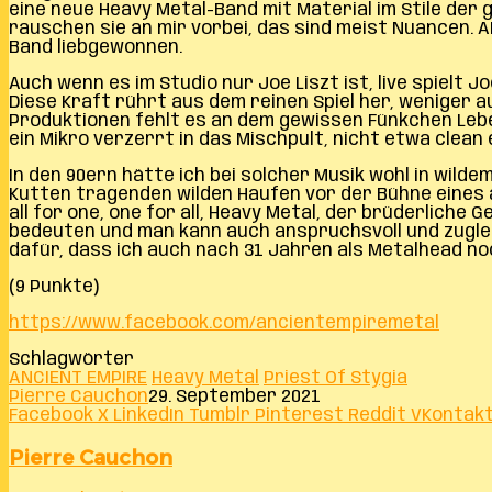
eine neue Heavy Metal-Band mit Material im Stile der 
rauschen sie an mir vorbei, das sind meist Nuancen.
Band liebgewonnen.
Auch wenn es im Studio nur Joe Liszt ist, live spielt 
Diese Kraft rührt aus dem reinen Spiel her, weniger au
Produktionen fehlt es an dem gewissen Fünkchen Leben,
ein Mikro verzerrt in das Mischpult, nicht etwa clean
In den 90ern hätte ich bei solcher Musik wohl in wil
Kutten tragenden wilden Haufen vor der Bühne eines a
all for one, one for all, Heavy Metal, der brüderliche
bedeuten und man kann auch anspruchsvoll und zugleich
dafür, dass ich auch nach 31 Jahren als Metalhead n
(9 Punkte)
https://www.facebook.com/ancientempiremetal
Schlagwörter
ANCIENT EMPIRE
Heavy Metal
Priest Of Stygia
Pierre Cauchon
29. September 2021
Facebook
X
LinkedIn
Tumblr
Pinterest
Reddit
VKontak
Pierre Cauchon