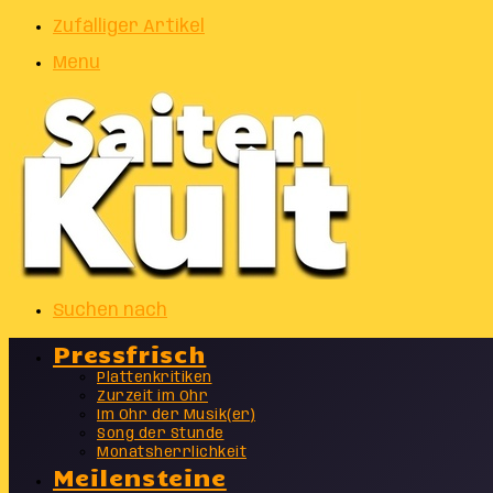
Zufälliger Artikel
Menu
Suchen nach
Pressfrisch
Plattenkritiken
Zurzeit im Ohr
Im Ohr der Musik(er)
Song der Stunde
Monatsherrlichkeit
Meilensteine