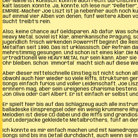
Der Name ist komisch. Könnte auch recht durchschnit
kalt lassen. Könnte. Ja, könnte. Ich lese nur: “Pelleti
EMPIRE-Macher Joe Liszt ist ja nebenher auch noch k
auf einmal vier Alben von denen, fünf weitere Alben v
Sucht treibt‘s rein.
Also, keine Chance auf Geldsparen. Ab dafür. Was sch
Heavy Metal, soviel ist klar, amerikanische Prägung, s
jugendlich frisch wirkenden Powerriff beginnt die Rei
Metalfan seit 1990. Das ist urklassisch. Der Refrain d
mehrstimmig gesungen. Und schon ist eines klar. Die 
urtraditionell wie HEAVY METAL nur sein kann. Aber s
Ohr bleiben. Schon ´Immortal´ macht sich auf diese Wei
Aber dieser mittelschnelle Einstieg ist nicht schon a
obwohl auch hier wieder so viele Riffs, Strukturen gen
Songs einfach furios und voller Leidenschaft. Joe Lis
erinnern mag, aber sein ureigenes Charisma bestens zu
Jon Oliva oder Carl Albert. Er ist einfach er selbst un
Er spielt hier bis auf das Schlagzeug auch alle Instr
balladeske Einsprengsel oder ein wenig krummere Rhyt
Melodien ist diese CD dabei und die Riffs sind grandi
und Lederjacke gekleidete Metalbrothers, fünf an der
Ich könnte es mir einfach machen und mit Namedroppin
Songs sind bis ins Detail durchdacht, auch wenn sie m