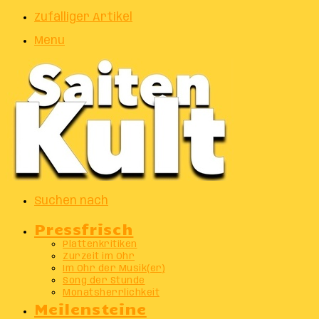
Zufälliger Artikel
Menu
Suchen nach
Pressfrisch
Plattenkritiken
Zurzeit im Ohr
Im Ohr der Musik(er)
Song der Stunde
Monatsherrlichkeit
Meilensteine