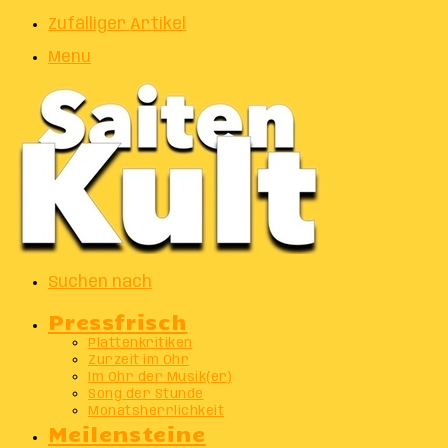
Zufälliger Artikel
Menu
Suchen nach
Pressfrisch
Plattenkritiken
Zurzeit im Ohr
Im Ohr der Musik(er)
Song der Stunde
Monatsherrlichkeit
Meilensteine