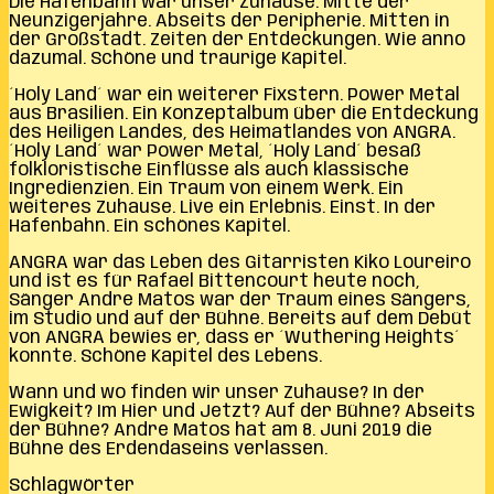
Die Hafenbahn war unser Zuhause. Mitte der
Neunzigerjahre. Abseits der Peripherie. Mitten in
der Großstadt. Zeiten der Entdeckungen. Wie anno
dazumal. Schöne und traurige Kapitel.
´Holy Land´ war ein weiterer Fixstern. Power Metal
aus Brasilien. Ein Konzeptalbum über die Entdeckung
des Heiligen Landes, des Heimatlandes von ANGRA.
´Holy Land´ war Power Metal, ´Holy Land´ besaß
folkloristische Einflüsse als auch klassische
Ingredienzien. Ein Traum von einem Werk. Ein
weiteres Zuhause. Live ein Erlebnis. Einst. In der
Hafenbahn. Ein schönes Kapitel.
ANGRA war das Leben des Gitarristen Kiko Loureiro
und ist es für Rafael Bittencourt heute noch,
Sänger Andre Matos war der Traum eines Sängers,
im Studio und auf der Bühne. Bereits auf dem Debüt
von ANGRA bewies er, dass er ´Wuthering Heights´
konnte. Schöne Kapitel des Lebens.
Wann und wo finden wir unser Zuhause? In der
Ewigkeit? Im Hier und Jetzt? Auf der Bühne? Abseits
der Bühne? Andre Matos hat am 8. Juni 2019 die
Bühne des Erdendaseins verlassen.
Schlagwörter