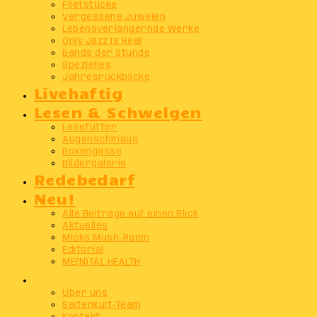
Filetstücke
Vergessene Juwelen
Lebensverlängernde Werke
Only Jazz Is Real
Bands der Stunde
Spezielles
Jahresrückblicke
Livehaftig
Lesen & Schwelgen
Lesefutter
Augenschmaus
Boxengasse
Bildergalerie
Redebedarf
Neu!
Alle Beiträge auf einen Blick
Aktuelles
Micks Mush-Room
Editorial
ME(N)TAL HEALTH
Info
Über uns
SaitenKult-Team