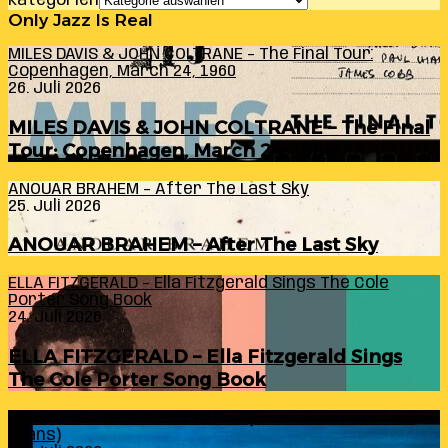
Kategorien
Only Jazz Is Real
MILES DAVIS & JOHN COLTRANE – The Final Tour:
Copenhagen, March 24, 1960
26. Juli 2026
MILES DAVIS & JOHN COLTRANE – The Final
Tour: Copenhagen, March 24, 1960
ANOUAR BRAHEM – After The Last Sky
25. Juli 2026
ANOUAR BRAHEM – After The Last Sky
ELLA FITZGERALD – Ella Fitzgerald Sings The Cole
Porter Song Book
24. Juli 2026
ELLA FITZGERALD – Ella Fitzgerald Sings
The Cole Porter Song Book
RANDY INGRAM – Sound Within (A Celebration Of Bill
Evans)