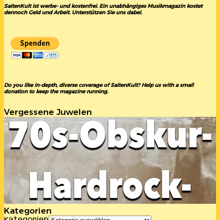
SaitenKult ist werbe- und kostenfrei. Ein unabhängiges Musikmagazin kostet
dennoch Geld und Arbeit. Unterstützen Sie uns dabei.
Do you like in-depth, diverse coverage of SaitenKult? Help us with a small
donation to keep the magazine running.
Vergessene Juwelen
Kategorien