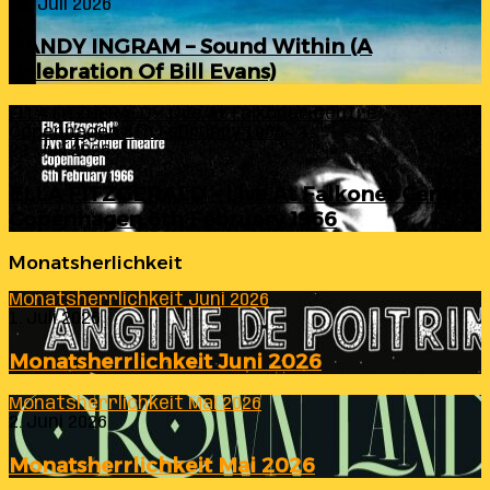
24. Juli 2026
RANDY INGRAM – Sound Within (A
Celebration Of Bill Evans)
ELLA FITZGERALD – Live At Falkoner Centre
Copenhagen 6th February 1966
23. Juli 2026
ELLA FITZGERALD – Live At Falkoner Centre
Copenhagen 6th February 1966
Monatsherlichkeit
Monatsherrlichkeit Juni 2026
1. Juli 2026
Monatsherrlichkeit Juni 2026
Monatsherrlichkeit Mai 2026
2. Juni 2026
Monatsherrlichkeit Mai 2026