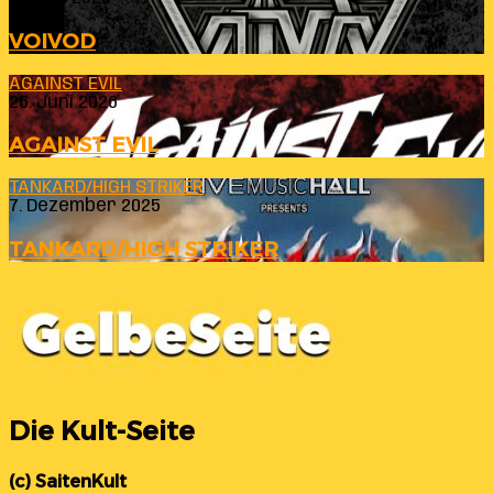
VOIVOD
AGAINST EVIL
26. Juni 2026
AGAINST EVIL
TANKARD/HIGH STRIKER
7. Dezember 2025
TANKARD/HIGH STRIKER
Die Kult-Seite
(c) SaitenKult