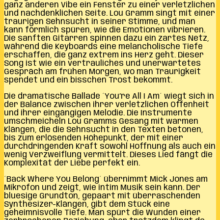
ganz anderen Vibe ein Fenster zu einer verletzlichen
und nachdenklichen Seite. Lou Gramm singt mit einer
traurigen Sehnsucht in seiner Stimme, und man
kann förmlich spüren, wie die Emotionen vibrieren.
Die sanften Gitarren spinnen dazu ein zartes Netz,
während die Keyboards eine melancholische Tiefe
erschaffen, die ganz extrem ins Herz geht. Dieser
Song ist wie ein vertrauliches und unerwartetes
Gespräch am frühen Morgen, wo man Traurigkeit
spendet und ein bisschen Trost bekommt.
Die dramatische Ballade ´You’re All I Am´ wiegt sich in
der Balance zwischen ihrer verletzlichen Offenheit
und ihrer eingängigen Melodie. Die Instrumente
umschmeicheln Lou Gramms Gesang mit warmen
Klängen, die die Sehnsucht in den Texten betonen,
bis zum erlösenden Höhepunkt, der mit einer
durchdringenden Kraft sowohl Hoffnung als auch ein
wenig Verzweiflung vermittelt. Dieses Lied fängt die
Komplexität der Liebe perfekt ein.
´Back Where You Belong´ übernimmt Mick Jones am
Mikrofon und zeigt, wie intim Musik sein kann. Der
bluesige Grundton, gepaart mit überraschenden
Synthesizer-Klängen, gibt dem Stück eine
geheimnisvolle Tiefe. Man spürt die Wunden einer