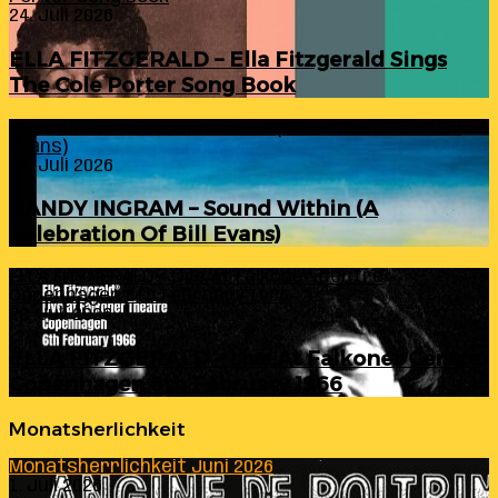
24. Juli 2026
ELLA FITZGERALD – Ella Fitzgerald Sings
The Cole Porter Song Book
RANDY INGRAM – Sound Within (A Celebration Of Bill
Evans)
24. Juli 2026
RANDY INGRAM – Sound Within (A
Celebration Of Bill Evans)
ELLA FITZGERALD – Live At Falkoner Centre
Copenhagen 6th February 1966
23. Juli 2026
ELLA FITZGERALD – Live At Falkoner Centre
Copenhagen 6th February 1966
Monatsherlichkeit
Monatsherrlichkeit Juni 2026
1. Juli 2026