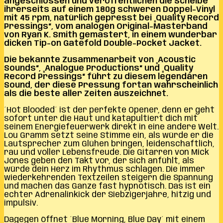
angeschlossen und veröffentlichen die Scheibe
ihrerseits auf einem 180g schweren Doppel-Vinyl
mit 45 rpm, natürlich gepresst bei „Quality Record
Pressings“, vom analogen Original-Masterband
von Ryan K. Smith gemastert, in einem wunderbar
dicken Tip-on Gatefold Double-Pocket Jacket.
Die bekannte Zusammenarbeit von „Acoustic
Sounds“, „Analogue Productions“ und „Quality
Record Pressings“ führt zu diesem legendären
Sound, der diese Pressung fortan wahrscheinlich
als die beste aller Zeiten auszeichnet.
´Hot Blooded´ ist der perfekte Opener, denn er geht
sofort unter die Haut und katapultiert dich mit
seinem Energiefeuerwerk direkt in eine andere Welt.
Lou Gramm setzt seine Stimme ein, als würde er die
Lautsprecher zum Glühen bringen, leidenschaftlich,
rau und voller Lebensfreude. Die Gitarren von Mick
Jones geben den Takt vor, der sich anfühlt, als
würde dein Herz im Rhythmus schlagen. Die immer
wiederkehrenden Textzeilen steigern die Spannung
und machen das Ganze fast hypnotisch. Das ist ein
echter Adrenalinkick der Siebzigerjahre, hitzig und
impulsiv.
Dagegen öffnet ´Blue Morning, Blue Day´ mit einem