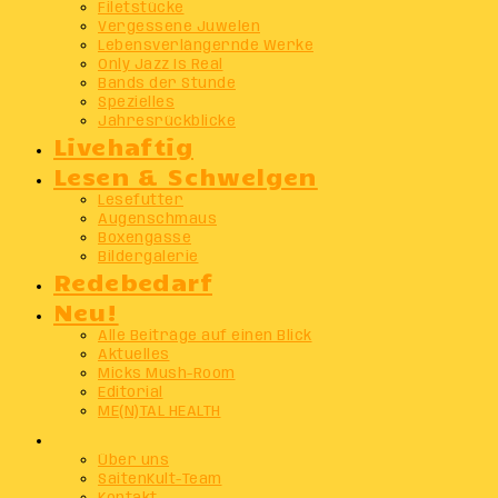
Filetstücke
Vergessene Juwelen
Lebensverlängernde Werke
Only Jazz Is Real
Bands der Stunde
Spezielles
Jahresrückblicke
Livehaftig
Lesen & Schwelgen
Lesefutter
Augenschmaus
Boxengasse
Bildergalerie
Redebedarf
Neu!
Alle Beiträge auf einen Blick
Aktuelles
Micks Mush-Room
Editorial
ME(N)TAL HEALTH
Info
Über uns
SaitenKult-Team