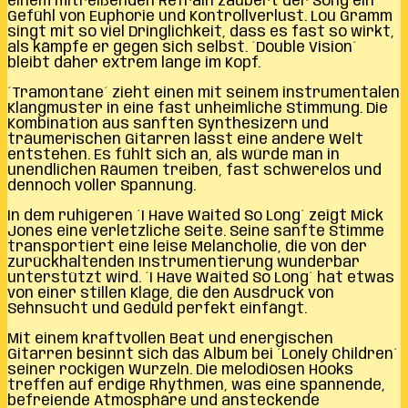
einem mitreißenden Refrain zaubert der Song ein
Gefühl von Euphorie und Kontrollverlust. Lou Gramm
singt mit so viel Dringlichkeit, dass es fast so wirkt,
als kämpfe er gegen sich selbst. ´Double Vision´
bleibt daher extrem lange im Kopf.
´Tramontane´ zieht einen mit seinem instrumentalen
Klangmuster in eine fast unheimliche Stimmung. Die
Kombination aus sanften Synthesizern und
träumerischen Gitarren lässt eine andere Welt
entstehen. Es fühlt sich an, als würde man in
unendlichen Räumen treiben, fast schwerelos und
dennoch voller Spannung.
In dem ruhigeren ´I Have Waited So Long´ zeigt Mick
Jones eine verletzliche Seite. Seine sanfte Stimme
transportiert eine leise Melancholie, die von der
zurückhaltenden Instrumentierung wunderbar
unterstützt wird. ´I Have Waited So Long´ hat etwas
von einer stillen Klage, die den Ausdruck von
Sehnsucht und Geduld perfekt einfängt.
Mit einem kraftvollen Beat und energischen
Gitarren besinnt sich das Album bei ´Lonely Children´
seiner rockigen Wurzeln. Die melodiösen Hooks
treffen auf erdige Rhythmen, was eine spannende,
befreiende Atmosphäre und ansteckende