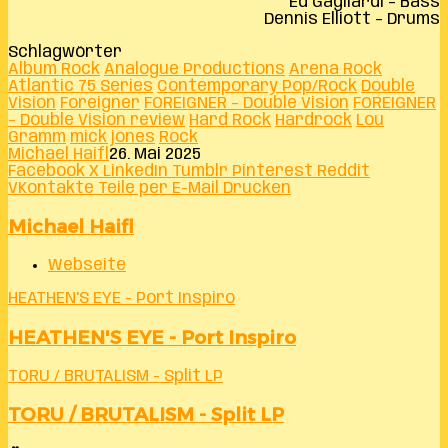
Ed Gagliardi – Bass
Dennis Elliott – Drums
Schlagwörter
Album Rock
Analogue Productions
Arena Rock
Atlantic 75 Series
Contemporary Pop/Rock
Double
Vision
Foreigner
FOREIGNER – Double Vision
FOREIGNER
– Double Vision review
Hard Rock
Hardrock
Lou
Gramm
mick jones
Rock
Michael Haifl
26. Mai 2025
Facebook
X
LinkedIn
Tumblr
Pinterest
Reddit
VKontakte
Teile per E-Mail
Drucken
Michael Haifl
Webseite
HEATHEN'S EYE - Port Inspiro
HEATHEN'S EYE - Port Inspiro
TORU / BRUTALISM - Split LP
TORU / BRUTALISM - Split LP