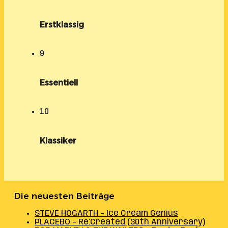
Erstklassig
9
Essentiell
10
Klassiker
Die neuesten Beiträge
STEVE HOGARTH – Ice Cream Genius
PLACEBO – Re:Created (30th Anniversary)