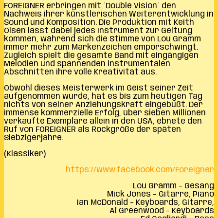
FOREIGNER erbringen mit ´Double Vision´ den
Nachweis ihrer künstlerischen Weiterentwicklung in
Sound und Komposition. Die Produktion mit Keith
Olsen lässt dabei jedes Instrument zur Geltung
kommen, während sich die Stimme von Lou Gramm
immer mehr zum Markenzeichen emporschwingt.
Zugleich spielt die gesamte Band mit eingängigen
Melodien und spannenden instrumentalen
Abschnitten ihre volle Kreativität aus.
Obwohl dieses Meisterwerk im Geist seiner Zeit
aufgenommen wurde, hat es bis zum heutigen Tag
nichts von seiner Anziehungskraft eingebüßt. Der
immense kommerzielle Erfolg, über sieben Millionen
verkaufte Exemplare allein in den USA, ebnete den
Ruf von FOREIGNER als Rockgröße der späten
Siebzigerjahre.
(Klassiker)
https://www.facebook.com/Foreigner
Lou Gramm – Gesang
Mick Jones – Gitarre, Piano
Ian McDonald – Keyboards, Gitarre,
Al Greenwood – Keyboards