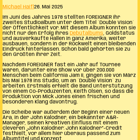
Michael Haifl
26. Mai 2025
Im Juni des Jahres 1978 stellten FOREIGNER ihr
zweites Studioalbum unter dem Titel ´Double Vision´
der Öffentlichkeit vor. Mit diesem Album konnten sie
nicht nur den Erfolg ihres
Debütalbums
, Goldstatus
und ausverkaufte Hallen in ganz Amerika, weiter
ausbauen, sondern in der Rockwelt einen bleibenden
Eindruck hinterlassen. Schon bald gehörten sie zu
den Größten ihrer Zeit.
Nachdem FOREIGNER fast ein Jahr auf Tournee
waren, darunter eine Show vor über 200.000
Menschen beim California Jam II, gingen sie von März
bis Mai 1978 ins Studio, um an ´Double Vision´ zu
arbeiten. Erstmals erhielt die Band Unterstützung
von einem Co-Produzenten, Keith Olsen, so dass die
Produktion von Mick Jones einen frischen und
besonderen Klang davontrug.
Die Scheibe war außerdem der Beginn einer neuen
Ära, in der John Kalodner, ein bekannter A&R-
Manager, seinen kreativen Einfluss mit einem
cleveren „John Kalodner: John Kalodner“-Credit
festhielt, vor allem hier überaus passend zum
Albumtitel und Konzept.