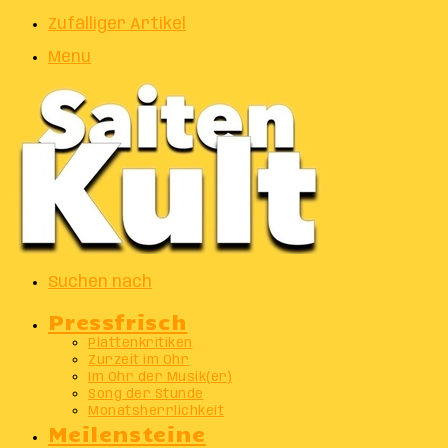
Zufälliger Artikel
Menu
Suchen nach
Pressfrisch
Plattenkritiken
Zurzeit im Ohr
Im Ohr der Musik(er)
Song der Stunde
Monatsherrlichkeit
Meilensteine