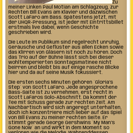
Zu
meiner Linken Paul Motian am Schlagzeug, zur
Rechten Bill Evans am Klavier und dazwischen
Scott LaFaro am Bass. Spätestens jetzt, mit
der
UHQR-Pressung,
ist jeder mit Eintrittsbillet
erstmals live dabei, wenn Geschichte
geschrieben wird.
Die Leute im Publikum sind regelrecht unruhig,
Geräusche und Geflüster aus allen Ecken sowie
das Klirren von Gläsern ist noch zu hören. Doch
das Trio auf der Bühne lässt sich bei dieser
wohltemperierten Sonntagsmatinee nicht
beirren und bleibt bis auf einige rasche Blicke
hier und da auf seine Musik fokussiert.
Die ersten sechs Minuten gehören ´Gloria’s
Step´ von Scott LaFaro. Jede angesprochene
Bass-Saite ist zu vernehmen, erst recht in
Scott LaFaros Solo-Abschnitt. Da kommt der
Tee mit Schuss gerade zur rechten Zeit. Am
Nachbartisch wird sich angeregt unterhalten,
doch ich konzentriere mich lieber auf das Spiel
von Bill Evans zu meiner rechten Seite. Er
stimmt gerade George Gershwins ´My Man’s
Gone Now´ an und wirkt in dem Moment so
verloren wie die Melodie. Währenddessen