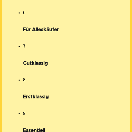
6
Für Alleskäufer
7
Gutklassig
8
Erstklassig
9
Essentiell