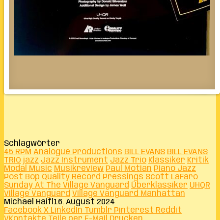
Schlagwörter
45 RPM
Analogue Productions
BILL EVANS
BILL EVANS
TRIO
jazz
Jazz Instrument
Jazz Trio
Klassiker
Kritik
Modal Music
Musikreview
Paul Motian
Piano Jazz
Post Bop
Quality Record Pressings
Scott LaFaro
Sunday At The Village Vanguard
Überklassiker
UHQR
Village Vanguard
Village Vanguard Manhattan
Michael Haifl
16. August 2024
Facebook
X
LinkedIn
Tumblr
Pinterest
Reddit
VKontakte
Teile per E-Mail
Drucken