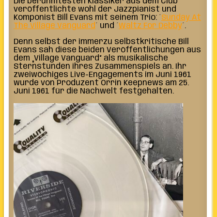
Die berühmtesten Klassiker aus dem Club
veröffentlichte wohl der Jazzpianist und
Komponist Bill Evans mit seinem Trio: ´
Sunday At
The Village Vanguard
´ und ´
Waltz For Debby
´.
Denn selbst der immerzu selbstkritische Bill
Evans sah diese beiden Veröffentlichungen aus
dem „Village Vanguard“ als musikalische
Sternstunden ihres Zusammenspiels an. Ihr
zweiwöchiges Live-Engagements im Juni 1961
wurde von Produzent Orrin Keepnews am 25.
Juni 1961 für die Nachwelt festgehalten.