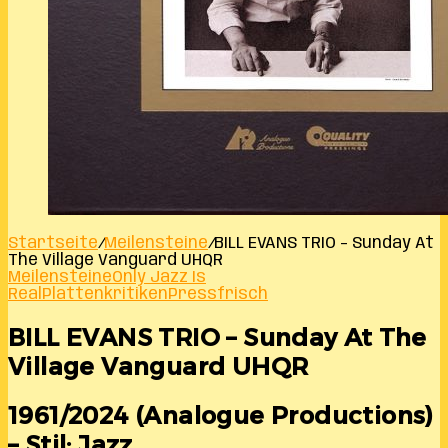
Startseite
/
Meilensteine
/
BILL EVANS TRIO – Sunday At
The Village Vanguard UHQR
Meilensteine
Only Jazz Is
Real
Plattenkritiken
Pressfrisch
BILL EVANS TRIO – Sunday At The
Village Vanguard UHQR
1961/2024 (Analogue Productions)
– Stil: Jazz