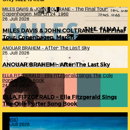
MILES DAVIS & JOHN COLTRANE – The Final Tour:
Copenhagen, March 24, 1960
26. Juli 2026
MILES DAVIS & JOHN COLTRANE – The Final
Tour: Copenhagen, March 24, 1960
ANOUAR BRAHEM – After The Last Sky
25. Juli 2026
ANOUAR BRAHEM – After The Last Sky
ELLA FITZGERALD – Ella Fitzgerald Sings The Cole
Porter Song Book
24. Juli 2026
ELLA FITZGERALD – Ella Fitzgerald Sings
The Cole Porter Song Book
RANDY INGRAM – Sound Within (A Celebration Of Bill
Evans)
24. Juli 2026