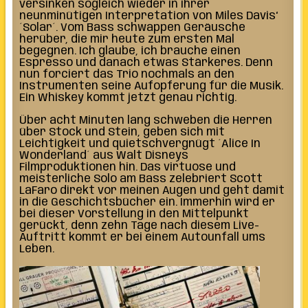
versinken sogleich wieder in ihrer
neunminütigen Interpretation von Miles Davis‘
´Solar´. Vom Bass schwappen Geräusche
herüber, die mir heute zum ersten Mal
begegnen. Ich glaube, ich brauche einen
Espresso und danach etwas Stärkeres. Denn
nun forciert das Trio nochmals an den
Instrumenten seine Aufopferung für die Musik.
Ein Whiskey kommt jetzt genau richtig.
Über acht Minuten lang schweben die Herren
über Stock und Stein, geben sich mit
Leichtigkeit und quietschvergnügt ´Alice In
Wonderland´ aus Walt Disneys
Filmproduktionen hin. Das virtuose und
meisterliche Solo am Bass zelebriert Scott
LaFaro direkt vor meinen Augen und geht damit
in die Geschichtsbücher ein. Immerhin wird er
bei dieser Vorstellung in den Mittelpunkt
gerückt, denn zehn Tage nach diesem Live-
Auftritt kommt er bei einem Autounfall ums
Leben.