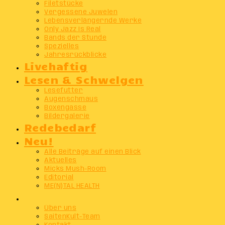
Filetstücke
Vergessene Juwelen
Lebensverlängernde Werke
Only Jazz Is Real
Bands der Stunde
Spezielles
Jahresrückblicke
Livehaftig
Lesen & Schwelgen
Lesefutter
Augenschmaus
Boxengasse
Bildergalerie
Redebedarf
Neu!
Alle Beiträge auf einen Blick
Aktuelles
Micks Mush-Room
Editorial
ME(N)TAL HEALTH
Info
Über uns
SaitenKult-Team