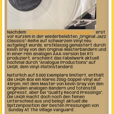
Nachdem ´
Sunday At The Village Vanguard
´
erst
vor Kurzem in der wiederbelebten „Original Jazz
Classics“-Reihe auf schwarzem Vinyl neu
aufgelegt wurde, erstklassig gemastert
durch
Kevin Gray von den Original-Masterbändern und
in einer rein analogen AAA-Version bei RTI
produziert, erscheint das Fabelwerk aktuell
nochmal durch “Analogue Productions” auf
UHQR, dem Vinyl-Platinstandard.
Natürlich auf 5.000 Exemplare limitiert, enthält
die UHQR-Box ein klares 200g-Doppel-Vinyl auf
45rpm, mit dem Master von Kevin Gray von den
originalen analogen Bändern und totenstill
gepresst, aber bei “Quality Record Pressings”.
Die
UHQR macht doch noch den feinen
Unterschied aus und belegt aktuell die
Spitzenposition der besten Pressungen von
´Sunday At The Village Vanguard´.