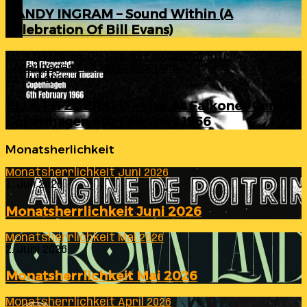
RANDY INGRAM – Sound Within (A
Celebration Of Bill Evans)
ELLA FITZGERALD – Live At Falkoner Centre
Copenhagen 6th February 1966
23. Juli 2026
ELLA FITZGERALD – Live At Falkoner Centre
Copenhagen 6th February 1966
Monatsherlichkeit
Monatsherrlichkeit Juni 2026
1. Juli 2026
Monatsherrlichkeit Juni 2026
Monatsherrlichkeit Mai 2026
2. Juni 2026
Monatsherrlichkeit Mai 2026
Monatsherrlichkeit April 2026