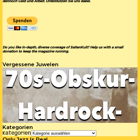
dennoch Geld und Arbeit. Unterstützen Sie uns dabei.
Do you like in-depth, diverse coverage of SaitenKult? Help us with a small
donation to keep the magazine running.
Vergessene Juwelen
Kategorien
Kategorien
Only Jazz Is Real