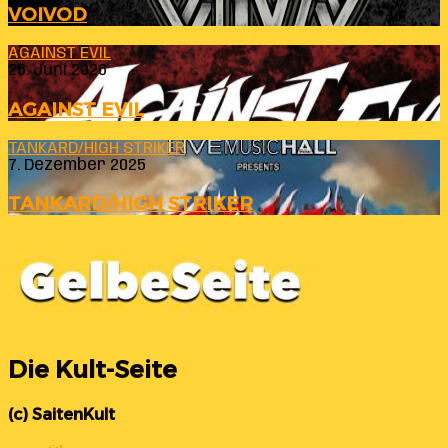
VOIVOD
AGAINST EVIL
26. Juni 2026
AGAINST EVIL
TANKARD/HIGH STRIKER
7. Dezember 2025
TANKARD/HIGH STRIKER
Die Kult-Seite
(c) SaitenKult