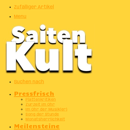
Zufälliger Artikel
Menu
Suchen nach
Pressfrisch
Plattenkritiken
Zurzeit im Ohr
Im Ohr der Musik(er)
Song der Stunde
Monatsherrlichkeit
Meilensteine