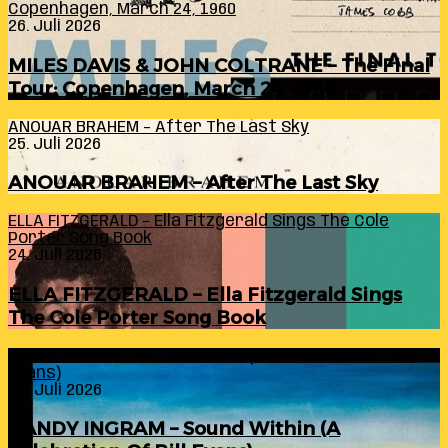
Copenhagen, March 24, 1960
26. Juli 2026
MILES DAVIS & JOHN COLTRANE – The Final
Tour: Copenhagen, March 24, 1960
ANOUAR BRAHEM – After The Last Sky
25. Juli 2026
ANOUAR BRAHEM – After The Last Sky
ELLA FITZGERALD – Ella Fitzgerald Sings The Cole
Porter Song Book
24. Juli 2026
ELLA FITZGERALD – Ella Fitzgerald Sings
The Cole Porter Song Book
RANDY INGRAM – Sound Within (A Celebration Of Bill
Evans)
24. Juli 2026
RANDY INGRAM – Sound Within (A