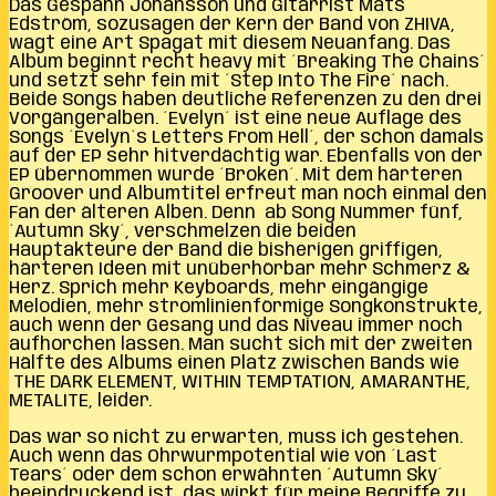
Das Gespann Johansson und Gitarrist Mats
Edström, sozusagen der Kern der Band von ZHIVA,
wagt eine Art Spagat mit diesem Neuanfang. Das
Album beginnt recht heavy mit ´Breaking The Chains´
und setzt sehr fein mit ´Step Into The Fire´ nach.
Beide Songs haben deutliche Referenzen zu den drei
Vorgängeralben. ´Evelyn´ ist eine neue Auflage des
Songs ´Evelyn`s Letters From Hell´, der schon damals
auf der EP sehr hitverdächtig war. Ebenfalls von der
EP übernommen wurde ´Broken´. Mit dem härteren
Groover und Albumtitel erfreut man noch einmal den
Fan der älteren Alben. Denn ab Song Nummer fünf,
´Autumn Sky´, verschmelzen die beiden
Hauptakteure der Band die bisherigen griffigen,
härteren Ideen mit unüberhörbar mehr Schmerz &
Herz. Sprich mehr Keyboards, mehr eingängige
Melodien, mehr stromlinienförmige Songkonstrukte,
auch wenn der Gesang und das Niveau immer noch
aufhorchen lassen. Man sucht sich mit der zweiten
Hälfte des Albums einen Platz zwischen Bands wie
THE DARK ELEMENT, WITHIN TEMPTATION, AMARANTHE,
METALITE, leider.
Das war so nicht zu erwarten, muss ich gestehen.
Auch wenn das Ohrwurmpotential wie von ´Last
Tears´ oder dem schon erwähnten ´Autumn Sky´
beeindruckend ist, das wirkt für meine Begriffe zu