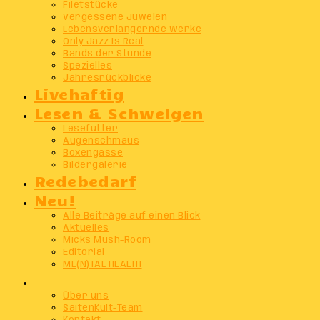
Filetstücke
Vergessene Juwelen
Lebensverlängernde Werke
Only Jazz Is Real
Bands der Stunde
Spezielles
Jahresrückblicke
Livehaftig
Lesen & Schwelgen
Lesefutter
Augenschmaus
Boxengasse
Bildergalerie
Redebedarf
Neu!
Alle Beiträge auf einen Blick
Aktuelles
Micks Mush-Room
Editorial
ME(N)TAL HEALTH
Info
Über uns
SaitenKult-Team