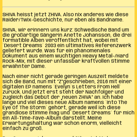
SHIVA heisst jetzt ZHIVA. Also nix anderes wie diese
Raider/Twix-Geschichte, nur eben als Bandname.
SHIVA, wir erinnern uns kurz: Schwedische Band um
die großartige Sängerin Anette Johansson, die drei
formatible Alben veröffentlicht hat, wobei mit
´Desert Dreams´ 2003 ein ultimatives Referenzwerk
geliefert wurde. Was für ein phänomenales
Dokument aus einem wuchtigen Heavy Metal-/Hard
Rock-Mix, mit dieser unfassbar kraftvollen Stimme
erwähnter Dame.
Nach einer nicht gerade geringen Auszeit meldete
sich die Band, nun mit “Z”geschrieben, 2016 mit einer
digitalen EP namens ´Evelyn`s Letters From Hell´
zurück. Und jetzt erst steht der Nachfolger und
zugleich das Debüt der „neuen ZHIVA“ an. Ich habe
lange und viel dieses neue Album namens ´Into The
Eye Of The Storm´ gehört, gerade weil ich diese
grandiose Stimme mag und ´Desert Dreams´ für mich
ein All-Time-Fave-Album darstellt. Meine
Erwartungshaltung war schon enorm, vielleicht
einfach zu groß.