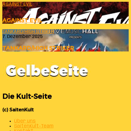
AGAINST EVIL
26. Juni 2026
AGAINST EVIL
TANKARD/HIGH STRIKER
7. Dezember 2025
TANKARD/HIGH STRIKER
Die Kult-Seite
(c) SaitenKult
Über uns
SaitenKult-Team