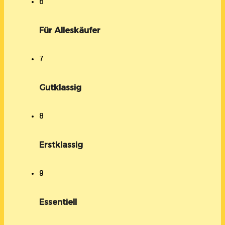
6
Für Alleskäufer
7
Gutklassig
8
Erstklassig
9
Essentiell