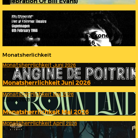
Celebration Of Bill Evans)
ELLA FITZGERALD – Live At Falkoner Centre
Copenhagen 6th February 1966
23. Juli 2026
ELLA FITZGERALD – Live At Falkoner Centre
Copenhagen 6th February 1966
Monatsherlichkeit
Monatsherrlichkeit Juni 2026
1. Juli 2026
Monatsherrlichkeit Juni 2026
Monatsherrlichkeit Mai 2026
2. Juni 2026
Monatsherrlichkeit Mai 2026
Monatsherrlichkeit April 2026
4. Mai 2026