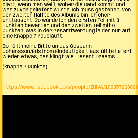
platt, wenn man weiß, woher die Band kommt und
was zuvor geliefert wurde. Ich muss gestehen, von
der zweiten Hälfte des Albums bin ich eher
enttäuscht. So würde ich den ersten Teil mit 8
Punkten bewerten und den zweiten Teil mit 6
Punkten. Was in der Gesamtwertung leider nur auf
eine knappe 7 rausläuft.
So fällt meine Bitte an das Gespann
Johansson/Edström Eindeutigkeit aus: Bitte liefert
wieder etwas, das klingt wie ´Desert Dreams´.
(knappe 7 Punkte)
https://www.facebook.com/people/ZHIVA/100057238099