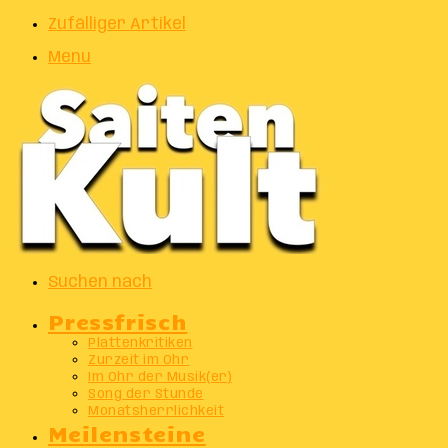
Zufälliger Artikel
Menu
Suchen nach
Pressfrisch
Plattenkritiken
Zurzeit im Ohr
Im Ohr der Musik(er)
Song der Stunde
Monatsherrlichkeit
Meilensteine