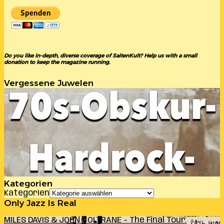
Do you like in-depth, diverse coverage of SaitenKult? Help us with a small
donation to keep the magazine running.
Vergessene Juwelen
Kategorien
Kategorien
Only Jazz Is Real
MILES DAVIS & JOHN COLTRANE – The Final Tour: