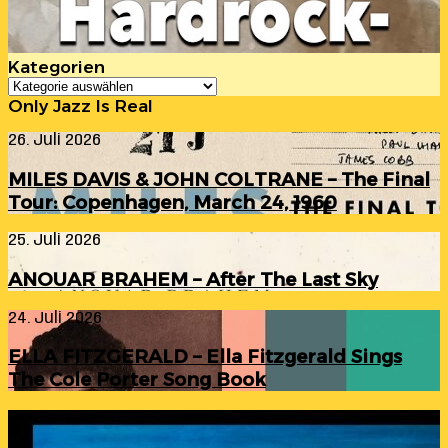
Kategorien
Kategorien
Only Jazz Is Real
MILES
26. Juli 2026
DAVIS
&
MILES DAVIS & JOHN COLTRANE – The Final
JOHN
Tour: Copenhagen, March 24, 1960
COLTRANE
–
ANOUAR
25. Juli 2026
The
BRAHEM
Final
–
Tour:
ANOUAR BRAHEM – After The Last Sky
After
Copenhagen,
The
March
ELLA
24. Juli 2026
Last
24,
FITZGERALD
Sky
1960
–
ELLA FITZGERALD – Ella Fitzgerald Sings
Ella
The Cole Porter Song Book
Fitzgerald
Sings
RANDY
24. Juli 2026
The
INGRAM
Cole