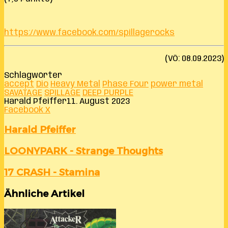
https://www.facebook.com/spillagerocks
(VÖ: 08.09.2023)
Schlagwörter
accept
Dio
Heavy Metal
Phase Four
power metal
SAVATAGE
SPILLAGE
‪DEEP PURPLE‬
Harald Pfeiffer
11. August 2023
LinkedIn
Tumblr
Pinterest
Reddit
VKontakte
Teile
Drucken
Facebook
X
per
E-
Harald Pfeiffer
Mail
LOONYPARK
LOONYPARK - Strange Thoughts
-
Strange
17
17 CRASH - Stamina
Thoughts
CRASH
-
Ähnliche Artikel
Stamina