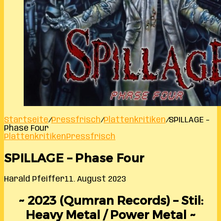
Startseite
/
Pressfrisch
/
Plattenkritiken
/
SPILLAGE –
Phase Four
Plattenkritiken
Pressfrisch
SPILLAGE – Phase Four
Harald Pfeiffer
11. August 2023
~ 2023 (Qumran Records) – Stil:
Heavy Metal / Power Metal ~