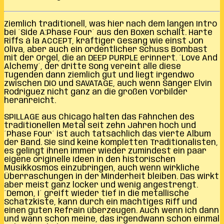
Ziemlich traditionell, was hier nach dem langen Intro
bei ´Side A:Phase Four´ aus den Boxen schallt. Harte
Riffs à la ACCEPT, kräftiger Gesang wie einst Jon
Oliva, aber auch ein ordentlicher Schuss Bombast
mit der Orgel, die an DEEP PURPLE erinnert. ´Love And
Alchemy´, der dritte Song vereint alle diese
Tugenden dann ziemlich gut und liegt irgendwo
zwischen DIO und SAVATAGE, auch wenn Sänger Elvin
Rodriguez nicht ganz an die großen Vorbilder
heranreicht.
SPILLAGE aus Chicago halten das Fähnchen des
traditionellen Metal seit zehn Jahren hoch und
´Phase Four´ ist auch tatsächlich das vierte Album
der Band. Sie sind keine kompletten Traditionalisten,
es gelingt ihnen immer wieder zumindest ein paar
eigene originelle Ideen in den historischen
Musikkosmos einzubringen, auch wenn wirkliche
Überraschungen in der Minderheit bleiben. Das wirkt
aber meist ganz locker und wenig angestrengt.
´Demon, I´ greift wieder tief in die metallische
Schatzkiste, kann durch ein mächtiges Riff und
einen guten Refrain überzeugen. Auch wenn ich dann
und wann schon meine, das irgendwann schon einmal