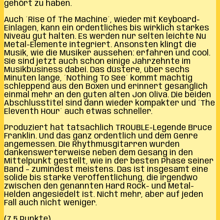
gehört zu haben.
Auch ´Rise Of The Machine´, wieder mit Keyboard-
Einlagen, kann ein ordentliches bis wirklich starkes
Niveau gut halten. Es werden nur selten leichte Nu
Metal-Elemente integriert. Ansonsten klingt die
Musik, wie die Musiker aussehen: erfahren und cool.
Sie sind jetzt auch schon einige Jahrzehnte im
Musikbusiness dabei. Das düstere, über sechs
Minuten lange, ´Nothing To See´ kommt mächtig
schleppend aus den Boxen und erinnert gesanglich
einmal mehr an den guten alten Jon Oliva. Die beiden
Abschlusstitel sind dann wieder kompakter und ´The
Eleventh Hour´ auch etwas schneller.
Produziert hat tatsächlich TROUBLE-Legende Bruce
Franklin. Und das ganz ordentlich und dem Genre
angemessen. Die Rhythmusgitarren wurden
dankenswerterweise neben dem Gesang in den
Mittelpunkt gestellt, wie in der besten Phase seiner
Band – zumindest meistens. Das ist insgesamt eine
solide bis starke Veröffentlichung, die irgendwo
zwischen den genannten Hard Rock- und Metal-
Helden angesiedelt ist. Nicht mehr, aber auf jeden
Fall auch nicht weniger.
(7,5 Punkte)