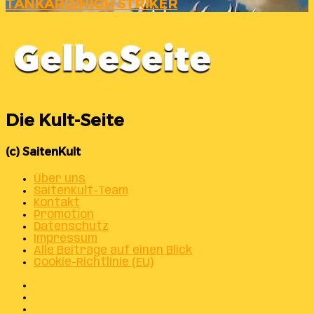
TANKARD/HIGH STRIKER
Die Kult-Seite
(c) SaitenKult
Über uns
SaitenKult-Team
Kontakt
Promotion
Datenschutz
Impressum
Alle Beiträge auf einen Blick
Cookie-Richtlinie (EU)
Facebook
X
Instagram