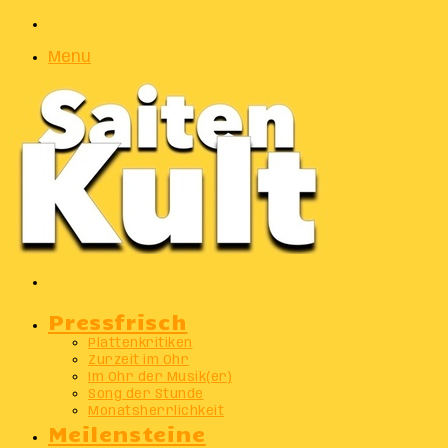
Zufälliger
Artikel
Menu
Suchen
nach
Pressfrisch
Plattenkritiken
Zurzeit im Ohr
Im Ohr der Musik(er)
Song der Stunde
Monatsherrlichkeit
Meilensteine