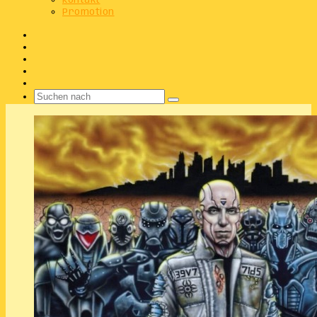
Kontakt
Promotion
Facebook
X
Instagram
Telegram
WhatsApp
Suchen
nach