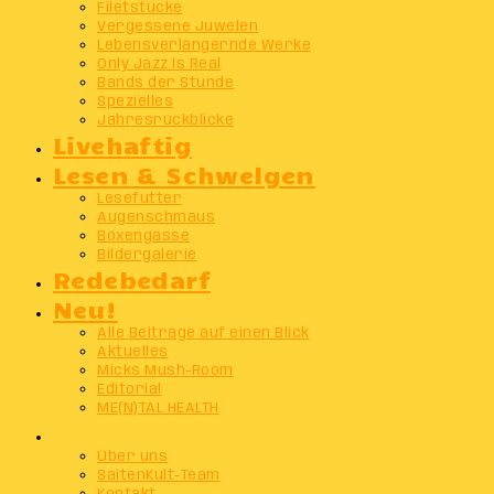
Filetstücke
Vergessene Juwelen
Lebensverlängernde Werke
Only Jazz Is Real
Bands der Stunde
Spezielles
Jahresrückblicke
Livehaftig
Lesen & Schwelgen
Lesefutter
Augenschmaus
Boxengasse
Bildergalerie
Redebedarf
Neu!
Alle Beiträge auf einen Blick
Aktuelles
Micks Mush-Room
Editorial
ME(N)TAL HEALTH
Info
Über uns
SaitenKult-Team