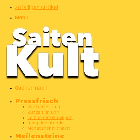
Zufälliger Artikel
Menu
Suchen nach
Pressfrisch
Plattenkritiken
Zurzeit im Ohr
Im Ohr der Musik(er)
Song der Stunde
Monatsherrlichkeit
Meilensteine