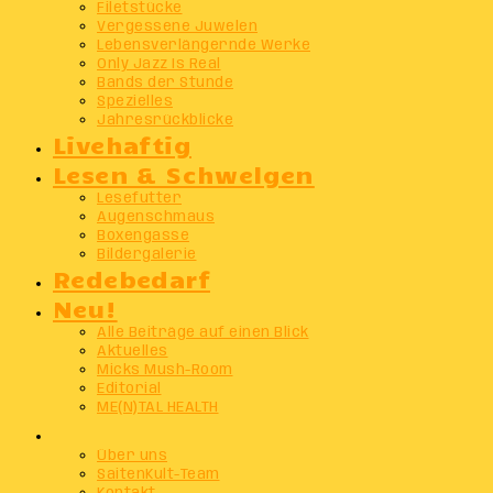
Filetstücke
Vergessene Juwelen
Lebensverlängernde Werke
Only Jazz Is Real
Bands der Stunde
Spezielles
Jahresrückblicke
Livehaftig
Lesen & Schwelgen
Lesefutter
Augenschmaus
Boxengasse
Bildergalerie
Redebedarf
Neu!
Alle Beiträge auf einen Blick
Aktuelles
Micks Mush-Room
Editorial
ME(N)TAL HEALTH
Info
Über uns
SaitenKult-Team