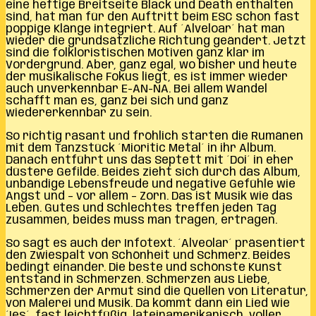
eine heftige Breitseite Black und Death enthalten
sind, hat man für den Auftritt beim ESC schon fast
poppige Klänge integriert. Auf ´Alveloar´ hat man
wieder die grundsätzliche Richtung geändert. Jetzt
sind die folkloristischen Motiven ganz klar im
Vordergrund. Aber, ganz egal, wo bisher und heute
der musikalische Fokus liegt, es ist immer wieder
auch unverkennbar E-AN-NA. Bei allem Wandel
schafft man es, ganz bei sich und ganz
wiedererkennbar zu sein.
So richtig rasant und fröhlich starten die Rumänen
mit dem Tanzstück ´Mioritic Metal´ in ihr Album.
Danach entführt uns das Septett mit ´Doi´ in eher
düstere Gefilde. Beides zieht sich durch das Album,
unbändige Lebensfreude und negative Gefühle wie
Angst und – vor allem – Zorn. Das ist Musik wie das
Leben. Gutes und Schlechtes treffen jeden Tag
zusammen, beides muss man tragen, ertragen.
So sagt es auch der Infotext. ´Alveolar´ präsentiert
den Zwiespalt von Schönheit und Schmerz. Beides
bedingt einander. Die beste und schönste Kunst
entstand in Schmerzen. Schmerzen aus Liebe,
Schmerzen der Armut sind die Quellen von Literatur,
von Malerei und Musik. Da kommt dann ein Lied wie
´Ies´, fast leichtfüßig, lateinamerikanisch, voller