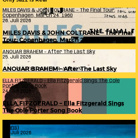
MILES DAVIS & JOHN COLTRANE – The Final Tour:
Copenhagen, March 24, 1960
26. Juli 2026
MILES DAVIS & JOHN COLTRANE – The Final
Tour: Copenhagen, March 24, 1960
ANOUAR BRAHEM – After The Last Sky
25. Juli 2026
ANOUAR BRAHEM – After The Last Sky
ELLA FITZGERALD – Ella Fitzgerald Sings The Cole
Porter Song Book
24. Juli 2026
ELLA FITZGERALD – Ella Fitzgerald Sings
The Cole Porter Song Book
RANDY INGRAM – Sound Within (A Celebration Of Bill
Evans)
24. Juli 2026