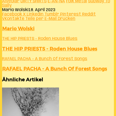
Alveolar
DIRTY SHIRTS
E-AN-NA
Folk Metal
Subway To
Sally
Mario Wolski
18. April 2023
Facebook
X
LinkedIn
Tumblr
Pinterest
Reddit
VKontakte
Teile per E-Mail
Drucken
Mario Wolski
THE HIP PRIESTS - Roden House Blues
THE HIP PRIESTS - Roden House Blues
RAFAEL PACHA - A Bunch Of Forest Songs
RAFAEL PACHA - A Bunch Of Forest Songs
Ähnliche Artikel