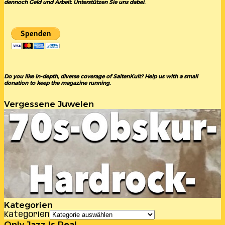
dennoch Geld und Arbeit. Unterstützen Sie uns dabei.
Do you like in-depth, diverse coverage of SaitenKult? Help us with a small
donation to keep the magazine running.
Vergessene Juwelen
Kategorien
Kategorien
Only Jazz Is Real