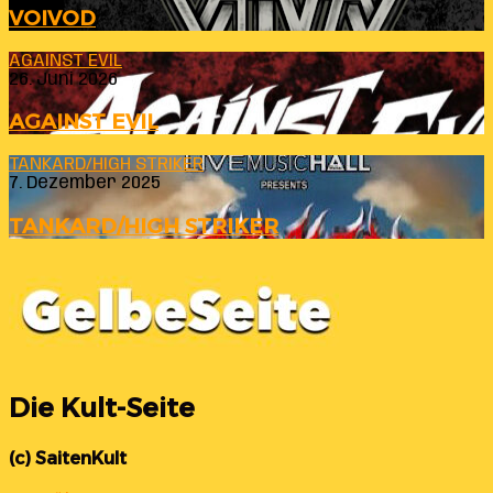
VOIVOD
AGAINST EVIL
26. Juni 2026
AGAINST EVIL
TANKARD/HIGH STRIKER
7. Dezember 2025
TANKARD/HIGH STRIKER
Die Kult-Seite
(c) SaitenKult