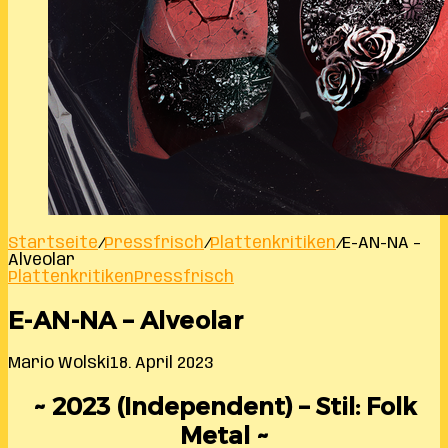
Startseite
/
Pressfrisch
/
Plattenkritiken
/
E-AN-NA –
Alveolar
Plattenkritiken
Pressfrisch
E-AN-NA – Alveolar
Mario Wolski
18. April 2023
~ 2023 (Independent) – Stil: Folk
Metal ~