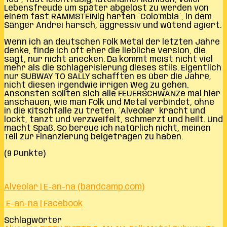
Lebensfreude um später abgelöst zu werden von
einem fast RAMMSTEINig harten ´Colo’mbia´, in dem
Sänger Andrei harsch, aggressiv und wütend agiert.
Wenn ich an deutschen Folk Metal der letzten Jahre
denke, finde ich oft eher die liebliche Version, die
sagt, nur nicht anecken. Da kommt meist nicht viel
mehr als die Schlagerisierung dieses Stils. Eigentlich
nur SUBWAY TO SALLY schafften es über die Jahre,
nicht diesen irgendwie irrigen Weg zu gehen.
Ansonsten sollten sich alle FEUERSCHWÄNZe mal hier
anschauen, wie man Folk und Metal verbindet, ohne
in die Kitschfalle zu treten. ´Alveolar´ kracht und
lockt, tanzt und verzweifelt, schmerzt und heilt. Und
macht Spaß. So bereue ich natürlich nicht, meinen
Teil zur Finanzierung beigetragen zu haben.
(9 Punkte)
Alveolar | E-an-na (bandcamp.com)
E-an-na | Facebook
Schlagwörter