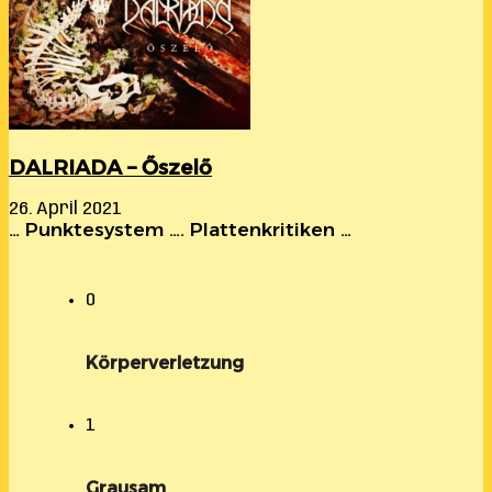
DALRIADA – Őszelő
26. April 2021
… Punktesystem …. Plattenkritiken …
0
Körperverletzung
1
Grausam