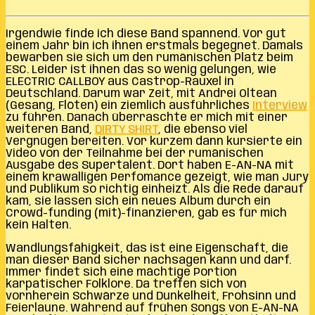
Irgendwie finde ich diese Band spannend. Vor gut
einem Jahr bin ich ihnen erstmals begegnet. Damals
bewarben sie sich um den rumänischen Platz beim
ESC. Leider ist ihnen das so wenig gelungen, wie
ELECTRIC CALLBOY aus Castrop-Rauxel in
Deutschland. Darum war Zeit, mit Andrei Oltean
(Gesang, Flöten) ein ziemlich ausführliches
Interview
zu führen. Danach überraschte er mich mit einer
weiteren Band,
DIRTY SHIRT
, die ebenso viel
Vergnügen bereiten. Vor kurzem dann kursierte ein
Video von der Teilnahme bei der rumänischen
Ausgabe des Supertalent. Dort haben E-AN-NA mit
einem krawalligen Perfomance gezeigt, wie man Jury
und Publikum so richtig einheizt. Als die Rede darauf
kam, sie lassen sich ein neues Album durch ein
Crowd-funding (mit)-finanzieren, gab es für mich
kein Halten.
Wandlungsfähigkeit, das ist eine Eigenschaft, die
man dieser Band sicher nachsagen kann und darf.
Immer findet sich eine mächtige Portion
karpatischer Folklore. Da treffen sich von
vornherein Schwärze und Dunkelheit, Frohsinn und
Feierlaune. Während auf frühen Songs von E-AN-NA