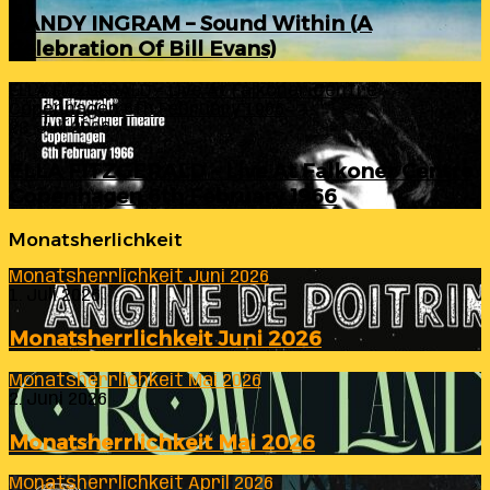
RANDY INGRAM – Sound Within (A
Celebration Of Bill Evans)
ELLA FITZGERALD – Live At Falkoner Centre
Copenhagen 6th February 1966
23. Juli 2026
ELLA FITZGERALD – Live At Falkoner Centre
Copenhagen 6th February 1966
Monatsherlichkeit
Monatsherrlichkeit Juni 2026
1. Juli 2026
Monatsherrlichkeit Juni 2026
Monatsherrlichkeit Mai 2026
2. Juni 2026
Monatsherrlichkeit Mai 2026
Monatsherrlichkeit April 2026