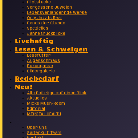
Filetstücke
Vergessene Juwelen
Lebensverlängernde Werke
Only Jazz Is Real
Bands der Stunde
Spezielles
Jahresrückblicke
Livehaftig
Lesen & Schwelgen
Lesefutter
Augenschmaus
Boxengasse
Bildergalerie
Redebedarf
Neu!
Alle Beiträge auf einen Blick
Aktuelles
Micks Mush-Room
Editorial
ME(N)TAL HEALTH
Info
Über uns
SaitenKult-Team