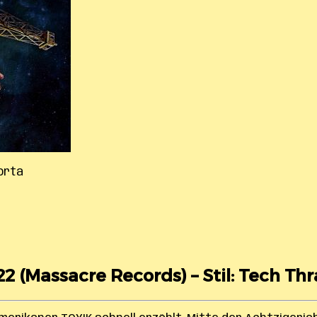
Morta
22 (
Massacre Records
) – Stil: Tech Th