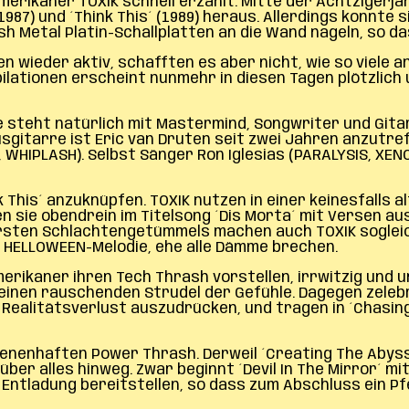
merikaner TOXIK schnell erzählt. Mitte der Achtzigerj
987) und ´Think This´ (1989) heraus. Allerdings konnte 
h Metal Platin-Schallplatten an die Wand nageln, so d
 wieder aktiv, schafften es aber nicht, wie so viele
ilationen erscheint nunmehr in diesen Tagen plötzlich u
steht natürlich mit Mastermind, Songwriter und Gitar
usgitarre ist Eric van Druten seit zwei Jahren anzutr
WHIPLASH). Selbst Sänger Ron Iglesias (PARALYSIS, XENO
 This´ anzuknüpfen. TOXIK nutzen in einer keinesfalls
ie obendrein im Titelsong ´Dis Morta´ mit Versen aus d
ersten Schlachtengetümmels machen auch TOXIK sogleic
r HELLOWEEN-Melodie, ehe alle Dämme brechen.
Amerikaner ihren Tech Thrash vorstellen, irrwitzig und
n einen rauschenden Strudel der Gefühle. Dagegen zeleb
Realitätsverlust auszudrücken, und tragen in ´Chasin
nenhaften Power Thrash. Derweil ´Creating The Abyss´ 
ber alles hinweg. Zwar beginnt ´Devil In The Mirror´ mit
 Entladung bereitstellen, so dass zum Abschluss ein P