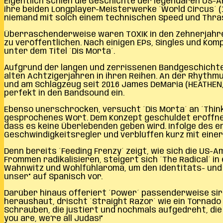
Eigentlich schien die Geschichte der legendären US-A
ihre beiden Longplayer-Meisterwerke ´World Circus´ (1
niemand mit solch einem technischen Speed und Thras
Überraschenderweise waren TOXIK in den Zehnerjahren
zu veröffentlichen. Nach einigen EPs, Singles und Komp
unter dem Titel ´Dis Morta´.
Aufgrund der langen und zerrissenen Bandgeschichte 
alten Achtzigerjahren in ihren Reihen. An der Rhythm
und am Schlagzeug seit 2016 James DeMaria (HEATHEN, 
perfekt in den Bandsound ein.
Ebenso unerschrocken, versucht ´Dis Morta´ an ´Think
gesprochenes Wort. Dem Konzept geschuldet eröffnen s
dass es keine Überlebenden geben wird. Infolge des 
Geschwindigkeitsregler und verblüffen kurz mit eine
Denn bereits ´Feeding Frenzy´ zeigt, wie sich die US-
Frommen radikalisieren, steigert sich ´The Radical´ i
Wahnwitz und Wohlfühlaroma, um den Identitäts- und 
unser” auf Spanisch vor.
Darüber hinaus offeriert ´Power´ passenderweise sire
heraushaut, drischt ´Straight Razor´ wie ein Tornado ü
Schrauben, die justiert und nochmals aufgedreht, die
you are, we’re all Judas!”