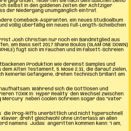
ahre gegründet, feuerten sie nach dem üblichen Demo
sich selbst in den goldenen Zeiten der Achtziger
ass der Niedergang unumgänglich eintrat.
 andere Comeback-Aspiranten, ein neues Studioalbum
nd völlig überfällig ein neues Full-Length-Scheibchen
rist Josh Christian nur noch ein Bandmitglied aus
effen, am Bass seit 2017 Shane Boulos (SLAM ONE DOWN)
PHILE) fügt sich im Fauchen und im Falsett-Schreien
 altbackenen Produktion wie dereinst Samples und
em Alten Testament, 5. Mose 2,31, die darauf zielen,
h keinerlei Gefangene, drehen technisch brillant am
 unaufhaltsam. Während sich die Gottlosen und
rieren TOXIK in ´Hyper Reality´ den Wechsel zwischen
g Mercury´ neben coolen Schreien sogar das “Vater
die Prog-Riffs unerbittlich und nicht hyperschnell
 Klavier, dreht gleichwohl ohne Unterlass an allen
ferd namens ´Judas´ angeritten kommen kann: “I am,