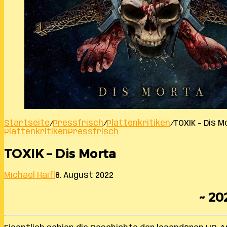
Startseite
/
Pressfrisch
/
Plattenkritiken
/
TOXIK – Dis 
Plattenkritiken
Pressfrisch
TOXIK – Dis Morta
Michael Haifl
8. August 2022
~ 20