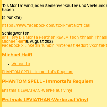
´Dis Morta´ wird jeden Seelenverkäufer und Verleumde
haben.
(9 Punkte)
https://www.facebook.com/toxikmetalofficial
Schlagwörter
artillery
Dis Morta
Heathen
REALM
tech thrash
Thras
Michael Haifl
8. August 2022
Facebook
X
LinkedIn
Tumblr
Pinterest
Reddit
VKontak
Michael Haifl
Webseite
PHANTOM SPELL - Immortal's Requiem
PHANTOM SPELL - Immortal's Requiem
Erstmals LEVIATHAN-Werke auf Vinyl
Erstmals LEVIATHAN-Werke auf Vinyl