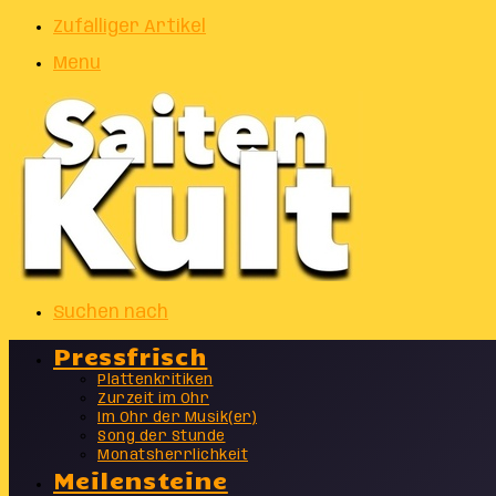
Zufälliger Artikel
Menu
Suchen nach
Pressfrisch
Plattenkritiken
Zurzeit im Ohr
Im Ohr der Musik(er)
Song der Stunde
Monatsherrlichkeit
Meilensteine