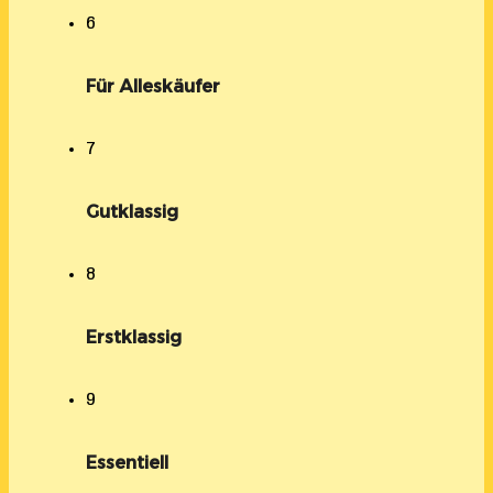
6
Für Alleskäufer
7
Gutklassig
8
Erstklassig
9
Essentiell