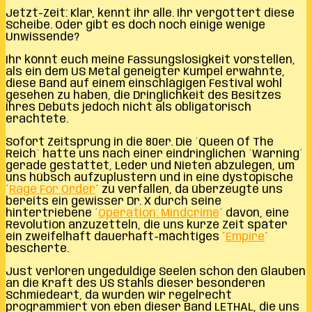
Jetzt-Zeit: Klar, kennt ihr alle. Ihr vergöttert diese
Scheibe. Oder gibt es doch noch einige wenige
Unwissende?
Ihr könnt euch meine Fassungslosigkeit vorstellen,
als ein dem US Metal geneigter Kumpel erwähnte,
diese Band auf einem einschlägigen Festival wohl
gesehen zu haben, die Dringlichkeit des Besitzes
ihres Debüts jedoch nicht als obligatorisch
erachtete.
Sofort Zeitsprung in die 80er. Die ´Queen Of The
Reich´ hatte uns nach einer eindringlichen ´Warning´
gerade gestattet, Leder und Nieten abzulegen, um
uns hübsch aufzuplustern und in eine dystopische
´
Rage For Order
´ zu verfallen, da überzeugte uns
bereits ein gewisser Dr. X durch seine
hintertriebene ´
Operation: Mindcrime
´ davon, eine
Revolution anzuzetteln, die uns kurze Zeit später
ein zweifelhaft dauerhaft-mächtiges ´
Empire
´
bescherte.
Just verloren ungeduldige Seelen schon den Glauben
an die Kraft des US Stahls dieser besonderen
Schmiedeart, da wurden wir regelrecht
programmiert von eben dieser Band LETHAL, die uns