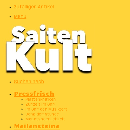
Zufälliger Artikel
Menu
Suchen nach
Pressfrisch
Plattenkritiken
Zurzeit im Ohr
Im Ohr der Musik(er)
Song der Stunde
Monatsherrlichkeit
Meilensteine