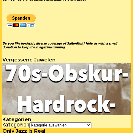
Do you like in-depth, diverse coverage of SaitenKult? Help us with a small
donation to keep the magazine running.
Vergessene Juwelen
Kategorien
Kategorien
Only Jazz Is Real