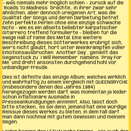
– was niemals mehr möglich schien – zurück auf die
´Roads To Madness´ brachte… in ihrer zwar sehr
ähnlichen, aber dennoch ureigenen Art, was die
Qualität der Songs und deren Darbietung betraf.
Zehn perfekte Perlen ohne eine einzige schwache
Note – wie es ein allseits beliebter karpatischer
Gitarrero treffend formulierte – bleiben für die
ewige Hall of Fame des Metal. Eine weitere
Beschreibung dieses Götterwerkes erübrigt sich,
wer’s nicht glaubt, hört unter Weinkrämpfen voller
Emotionsausbrüchen ´Another Day´, genießt das
Gegenstück zu ´I Will Remember´ namens ´Pray For
Me´ und dreht ansonsten durchgehend hohl vor
unbändiger Freude.
Dies ist definitiv das einzige Album, welches wirklich
und wahrhaftig zu einem Vergleich mit QUEENSRYCHE
(insbesondere denen des Jahres 1984)
herangezogen werden darf, was momentan ja leider
schon inflationäre Ausmaße in
Presseankündigungen annimmt. Also, lasst doch
bitte stecken… es sei denn, jemand hat eine würdige
Reissue dieses Werkes zu bieten, in dem Fall darf
man dann nochmal mit gutem Gewissen und meinem
Segen.