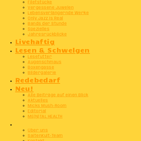
Filetstücke
Vergessene Juwelen
Lebensverlängernde Werke
Only Jazz Is Real
Bands der Stunde
Spezielles
Jahresrückblicke
Livehaftig
Lesen & Schwelgen
Lesefutter
Augenschmaus
Boxengasse
Bildergalerie
Redebedarf
Neu!
Alle Beiträge auf einen Blick
Aktuelles
Micks Mush-Room
Editorial
ME(N)TAL HEALTH
Info
Über uns
SaitenKult-Team