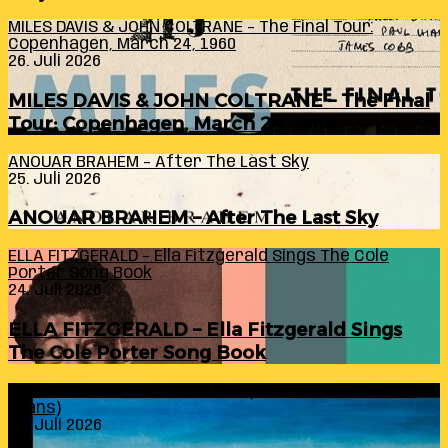
MILES DAVIS & JOHN COLTRANE – The Final Tour:
Copenhagen, March 24, 1960
26. Juli 2026
MILES DAVIS & JOHN COLTRANE – The Final
Tour: Copenhagen, March 24, 1960
ANOUAR BRAHEM – After The Last Sky
25. Juli 2026
ANOUAR BRAHEM – After The Last Sky
ELLA FITZGERALD – Ella Fitzgerald Sings The Cole
Porter Song Book
24. Juli 2026
ELLA FITZGERALD – Ella Fitzgerald Sings
The Cole Porter Song Book
RANDY INGRAM – Sound Within (A Celebration Of Bill
Evans)
24. Juli 2026