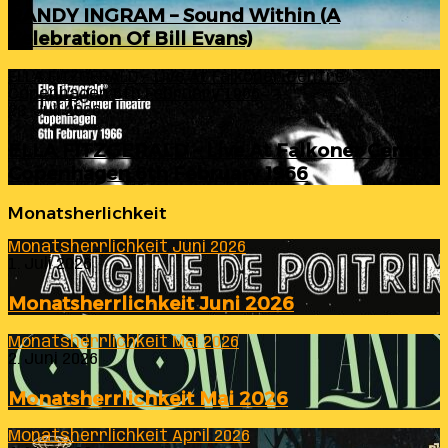
RANDY INGRAM – Sound Within (A
Celebration Of Bill Evans)
ELLA FITZGERALD – Live At Falkoner Centre
Copenhagen 6th February 1966
23. Juli 2026
ELLA FITZGERALD – Live At Falkoner Centre
Copenhagen 6th February 1966
Monatsherlichkeit
Monatsherrlichkeit Juni 2026
1. Juli 2026
Monatsherrlichkeit Juni 2026
Monatsherrlichkeit Mai 2026
2. Juni 2026
Monatsherrlichkeit Mai 2026
Monatsherrlichkeit April 2026