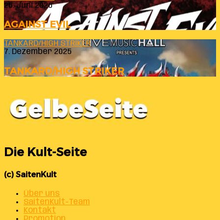
26. Juni 2026
AGAINST EVIL
TANKARD/HIGH STRIKER
7. Dezember 2025
TANKARD/HIGH STRIKER
Die Kult-Seite
(c) SaitenKult
Über uns
SaitenKult-Team
Kontakt
Promotion