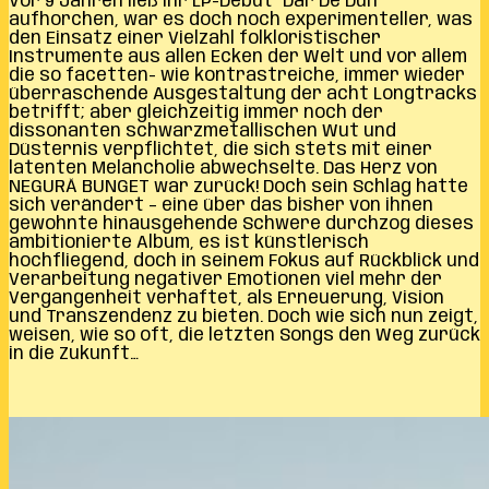
Vor 9 Jahren ließ ihr LP-Debüt ´Dar De Duh´
aufhorchen, war es doch noch experimenteller, was
den Einsatz einer Vielzahl folkloristischer
Instrumente aus allen Ecken der Welt und vor allem
die so facetten- wie kontrastreiche, immer wieder
überraschende Ausgestaltung der acht Longtracks
betrifft; aber gleichzeitig immer noch der
dissonanten schwarzmetallischen Wut und
Düsternis verpflichtet, die sich stets mit einer
latenten Melancholie abwechselte. Das Herz von
NEGURĂ BUNGET war zurück! Doch sein Schlag hatte
sich verändert – eine über das bisher von ihnen
gewohnte hinausgehende Schwere durchzog dieses
ambitionierte Album, es ist künstlerisch
hochfliegend, doch in seinem Fokus auf Rückblick und
Verarbeitung negativer Emotionen viel mehr der
Vergangenheit verhaftet, als Erneuerung, Vision
und Transzendenz zu bieten. Doch wie sich nun zeigt,
weisen, wie so oft, die letzten Songs den Weg zurück
in die Zukunft…