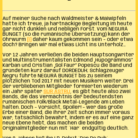
Auf meiner Suche nach Waldmeister & Maiwipfeln
hatte ich treue, ja hartnäckige Begleitung im heute
gar nicht dunklen und nebligen Forst. Vom NEGURĂ
BUNGET (so die rumänische Übersetzung) kann der
Ohrwurm
[i]
daher kaum gekommen sein – oder etwa
doch? Bringen wir mal etwas Licht ins Unterholz…
Vor 12 Jahren verließen die beiden Hauptsongwriter
und Multiinstrumentalisten Edmond „Hupogrammos“
Karban und Cristian „Sol Faur“ Popescu die Band und
gründeten kurz darauf DORDEDUH; Schlagzeuger
Negru führte NEGURĂ BUNGET bis zu seinem
plötzlichen Tod 2017 mit neuen Musikern weiter. Drei
der verbliebenen Mitglieder formierten wiederum
ein Jahr später
SUR ASTRU
, es gibt heute also zwei
Bands, die das Vermächtnis der bedeutendsten
rumänischen Folk/Black Metal-Legende am Leben
halten. Doch – Vorsicht, Spoiler! – wer das große
Erbe einer Band, die ihrer Zeit schon immer voraus
war, tatsächlich bewahrt, indem er es auf eine ganz
neue Ebene hebt, das machen die beiden
Originalmitglieder nun mit ´Har´ endgültig deutlich.