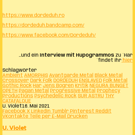
https://www.dordeduh.ro
https://dordeduh.bandcamp.com/
https://www.facebook.com/Dordeduh/
…und ein
Interview mit Hupogrammos
zu ´Har
´findet ihr
hier
Schlagwörter
Ambient
AMORPHIS
Avantgarde Metal
Black Metal
Crossover
Dark Folk
DORDEDUH
ENSLAVED
Folk Metal
Gothic Rock
Har
Jens Bogren
Kritik
NEGURA BUNGET
OPETH
Pagan Metal
Progressive Metal
Prophecy
Productions
Psychedelic Rock
SUR ASTRU
THY
CATAFALQUE
U. Violet
16. Mai 2021
Facebook
X
LinkedIn
Tumblr
Pinterest
Reddit
VKontakte
Teile per E-Mail
Drucken
U. Violet