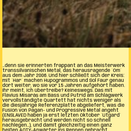
…denn sie erinnerten frappant an das Meisterwerk
transsilvanischen Metal, das herausragende ´Om´
aus dem Jahr 2006. Und hier schließt sich der Kreis:
mit ´Har´ machen Hupogrammos und Sol Faur genau
dort weiter, wo sie vor 15 Jahren aufgehört haben.
Ihr meint, ich übertreibe? Keineswegs. Das mit
Flavius Misarăș am Bass und Putrid am Schlagwerk
vervollständigte Quartett hat nichts weniger als
die diesjährige Referenzplatte abgeliefert, was die
Fusion von Pagan- und Progressive Metal angeht
(ENSLAVED haben ja erst letzten Oktober ´Utgard´
herausgebracht und werden nicht so schnell
nachlegen…), und damit gleichzeitig einen ganz
heißen AOTY-Anwärter ins Rennen gebracht.