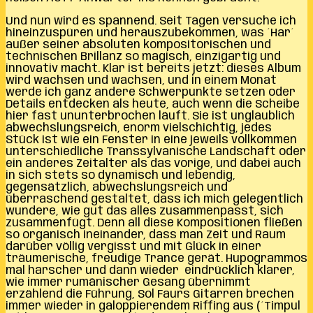
Und nun wird es spannend. Seit Tagen versuche ich
hineinzuspüren und herauszubekommen, was ´Har´
außer seiner absoluten kompositorischen und
technischen Brillanz so magisch, einzigartig und
innovativ macht. Klar ist bereits jetzt: dieses Album
wird wachsen und wachsen, und in einem Monat
werde ich ganz andere Schwerpunkte setzen oder
Details entdecken als heute, auch wenn die Scheibe
hier fast ununterbrochen läuft. Sie ist unglaublich
abwechslungsreich, enorm vielschichtig, jedes
Stück ist wie ein Fenster in eine jeweils vollkommen
unterschiedliche Transsylvanische Landschaft oder
ein anderes Zeitalter als das vorige, und dabei auch
in sich stets so dynamisch und lebendig,
gegensätzlich, abwechslungsreich und
überraschend gestaltet, dass ich mich gelegentlich
wundere, wie gut das alles zusammenpasst, sich
zusammenfügt. Denn all diese Kompositionen fließen
so organisch ineinander, dass man Zeit und Raum
darüber völlig vergisst und mit Glück in einer
träumerische, freudige Trance gerät. Hupogrammos
mal harscher und dann wieder eindrücklich klarer,
wie immer rumänischer Gesang übernimmt
erzählend die Führung, Sol Faurs Gitarren brechen
immer wieder in galoppierendem Riffing aus (´Timpul