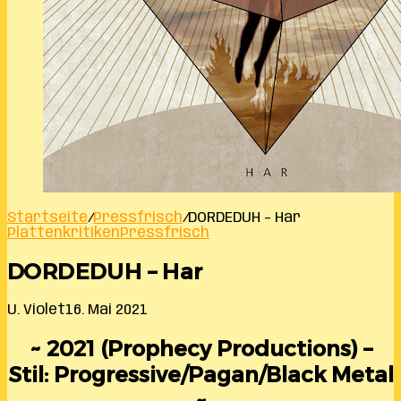
Startseite
/
Pressfrisch
/
DORDEDUH – Har
Plattenkritiken
Pressfrisch
DORDEDUH – Har
U. Violet
16. Mai 2021
~ 2021 (Prophecy Productions) –
Stil: Progressive/Pagan/Black Metal
~