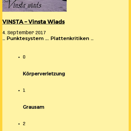
VINSTA – Vinsta Wiads
4. September 2017
… Punktesystem …. Plattenkritiken …
0
Körperverletzung
1
Grausam
2