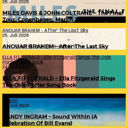
26. Juli 2026
MILES DAVIS & JOHN COLTRANE – The Final
Tour: Copenhagen, March 24, 1960
ANOUAR BRAHEM – After The Last Sky
25. Juli 2026
ANOUAR BRAHEM – After The Last Sky
ELLA FITZGERALD – Ella Fitzgerald Sings The Cole
Porter Song Book
24. Juli 2026
ELLA FITZGERALD – Ella Fitzgerald Sings
The Cole Porter Song Book
RANDY INGRAM – Sound Within (A Celebration Of Bill
Evans)
24. Juli 2026
RANDY INGRAM – Sound Within (A
Celebration Of Bill Evans)