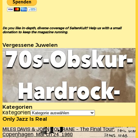
Do you like in-depth, diverse coverage of SaitenKult? Help us with a small
donation to keep the magazine running.
Vergessene Juwelen
Kategorien
Kategorien
Only Jazz Is Real
MILES DAVIS & JOHN COLTRANE – The Final Tour:
Copenhagen, March 24, 1960