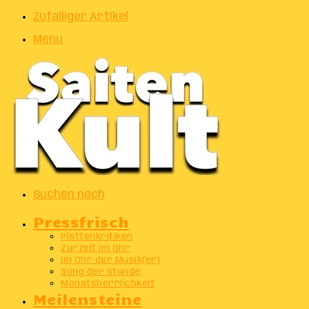
Zufälliger Artikel
Menu
Suchen nach
Pressfrisch
Plattenkritiken
Zurzeit im Ohr
Im Ohr der Musik(er)
Song der Stunde
Monatsherrlichkeit
Meilensteine