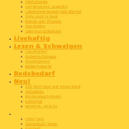
Filetstücke
Vergessene Juwelen
Lebensverlängernde Werke
Only Jazz Is Real
Bands der Stunde
Spezielles
Jahresrückblicke
Livehaftig
Lesen & Schwelgen
Lesefutter
Augenschmaus
Boxengasse
Bildergalerie
Redebedarf
Neu!
Alle Beiträge auf einen Blick
Aktuelles
Micks Mush-Room
Editorial
ME(N)TAL HEALTH
Info
Über uns
SaitenKult-Team