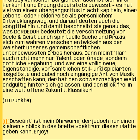
Transsylvanischen Bergländer, doch ist sich ihrer
Herkunft und Erdung dabei stets bewusst – es hat
viel von einem Übergangsritus in acht Kapiteln, einer
Lebens- oder Heldenreise als persönlichem
Entwicklungsweg, und darauf deuten auch die
Songtitel hin. Und damit beschreibt sie genau das,
was DORDEDUH bedeutet: die Verschmelzung von
Seele & Geist durch spirituelle Suche und Praxis,
sich zum wahren Menschen entwickeln aus der
Weisheit unseres gemeinschaftlichen
unterbewussten Erbes heraus. Dann meint ´Har´
auch nicht mehr nur Talent oder Gnade, sondern
göttliche Begabung. Und wer eine völlig neue,
eigenständige, von sämtlichen Stil- und Spielarten
losgelöste und dabei noch eingängige Art von Musik
erschaffen kann, der hat den schwarznebligen Wald
endgültig hinter sich gelassen, und den Blick frei in
eine weit offene Zukunft. Klassiker!
(10 Punkte)
[i] ´
Descânt´ ist mein Ohrwurm, der jedoch nur einen
kleinen Einblick in das breite Spektrum dieser Platte
geben kann. Enjoy!