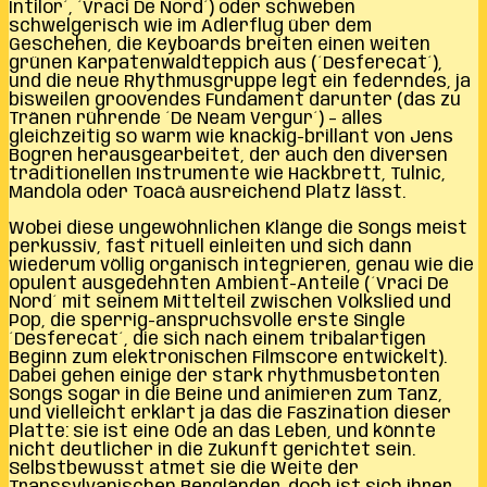
Intilor´, ´Vraci De Nord´) oder schweben
schwelgerisch wie im Adlerflug über dem
Geschehen, die Keyboards breiten einen weiten
grünen Karpatenwaldteppich aus (´Desferecat´),
und die neue Rhythmusgruppe legt ein federndes, ja
bisweilen groovendes Fundament darunter (das zu
Tränen rührende ´De Neam Vergur´) – alles
gleichzeitig so warm wie knackig-brillant von Jens
Bogren herausgearbeitet, der auch den diversen
traditionellen Instrumente wie Hackbrett, Tulnic,
Mandola oder Toacă ausreichend Platz lässt.
Wobei diese ungewöhnlichen Klänge die Songs meist
perkussiv, fast rituell einleiten und sich dann
wiederum völlig organisch integrieren, genau wie die
opulent ausgedehnten Ambient-Anteile (´Vraci De
Nord´ mit seinem Mittelteil zwischen Volkslied und
Pop, die sperrig-anspruchsvolle erste Single
´Desferecat´, die sich nach einem tribalartigen
Beginn zum elektronischen Filmscore entwickelt).
Dabei gehen einige der stark rhythmusbetonten
Songs sogar in die Beine und animieren zum Tanz,
und vielleicht erklärt ja das die Faszination dieser
Platte: sie ist eine Ode an das Leben, und könnte
nicht deutlicher in die Zukunft gerichtet sein.
Selbstbewusst atmet sie die Weite der