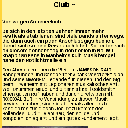
Club ~
Von wegen Sommerloch…
Da sich in den letzten Jahren immer mehr
Festivals etablieren, sind viele Bands unterwegs,
die dann auch ein paar Anschlussgigs buchen,
damit sich so eine Reise auch lohnt. So finden sich
an diesem Donnerstag in den Ferien in Ba-Wü
knapp 180 Fans in Manheims Kult-Musiktempel
nahe der Rotlichtmeile ein.
Den Abend eröffnen die “Briten”
JAMESON RAID
.
Bandgründer und Sänger Terry Dark verstärkt sich
und seine NWoBHM-Legende für diesen und den Gig
beim “Trveheim” mit Legionären musikalischer Art.
Weil Drummer Neudi und Gitarrist Kalli Coldsmith
einen guten Ruf haben und durch drei Alben mit
ROXXCALIBUR ihre Verbindung zu dieser Musik
bewiesen haben, sind sie abermals allerbeste
Kandidaten für diesen Job. Dazu kommt der
Holländer Luud Tilly am Baß, der solide und
songdienlich agiert und ein gutes Fundament legt.