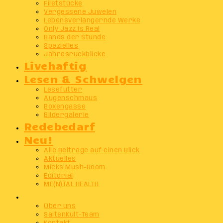
Filetstücke
Vergessene Juwelen
Lebensverlängernde Werke
Only Jazz Is Real
Bands der Stunde
Spezielles
Jahresrückblicke
Livehaftig
Lesen & Schwelgen
Lesefutter
Augenschmaus
Boxengasse
Bildergalerie
Redebedarf
Neu!
Alle Beiträge auf einen Blick
Aktuelles
Micks Mush-Room
Editorial
ME(N)TAL HEALTH
Info
Über uns
SaitenKult-Team