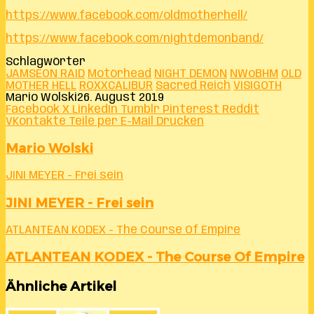
https://www.facebook.com/oldmotherhell/
https://www.facebook.com/nightdemonband/
Schlagwörter
JAMSEON RAID
Motörhead
NIGHT DEMON
NWoBHM
OLD
MOTHER HELL
ROXXCALIBUR
Sacred Reich
VISIGOTH
Mario Wolski
26. August 2019
Facebook
X
LinkedIn
Tumblr
Pinterest
Reddit
VKontakte
Teile per E-Mail
Drucken
Mario Wolski
JINI MEYER - Frei sein
JINI MEYER - Frei sein
ATLANTEAN KODEX - The Course Of Empire
ATLANTEAN KODEX - The Course Of Empire
Ähnliche Artikel