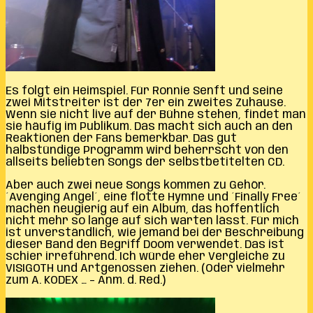
Es folgt ein Heimspiel. Für Ronnie Senft und seine
zwei Mitstreiter ist der 7er ein zweites Zuhause.
Wenn sie nicht live auf der Bühne stehen, findet man
sie häufig im Publikum. Das macht sich auch an den
Reaktionen der Fans bemerkbar. Das gut
halbstündige Programm wird beherrscht von den
allseits beliebten Songs der selbstbetitelten CD.
Aber auch zwei neue Songs kommen zu Gehör.
´Avenging Angel´, eine flotte Hymne und ´Finally Free´
machen neugierig auf ein Album, das hoffentlich
nicht mehr so lange auf sich warten lässt. Für mich
ist unverständlich, wie jemand bei der Beschreibung
dieser Band den Begriff Doom verwendet. Das ist
schier irreführend. Ich würde eher Vergleiche zu
VISIGOTH und Artgenossen ziehen. (Oder vielmehr
zum A. KODEX … – Anm. d. Red.)