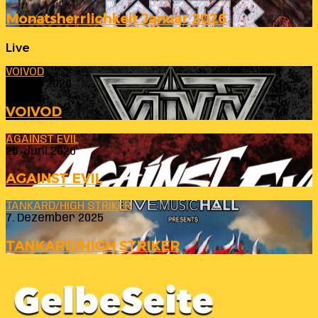
Monatsherrlichkeit Januar 2026
Live
VOIVOD
23. Juli 2026
VOIVOD
AGAINST EVIL
26. Juni 2026
AGAINST EVIL
TANKARD/HIGH STRIKER
7. Dezember 2025
TANKARD/HIGH STRIKER