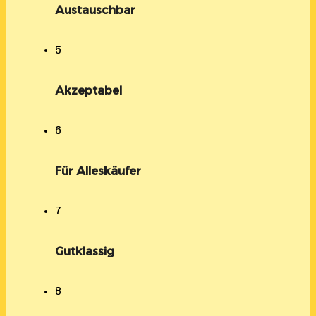
Austauschbar
5
Akzeptabel
6
Für Alleskäufer
7
Gutklassig
8