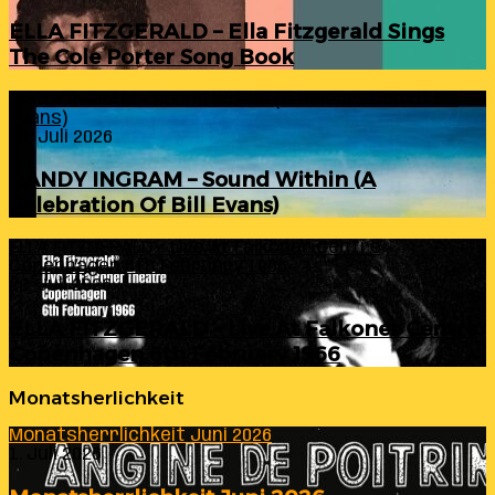
ELLA FITZGERALD – Ella Fitzgerald Sings
The Cole Porter Song Book
RANDY INGRAM – Sound Within (A Celebration Of Bill
Evans)
24. Juli 2026
RANDY INGRAM – Sound Within (A
Celebration Of Bill Evans)
ELLA FITZGERALD – Live At Falkoner Centre
Copenhagen 6th February 1966
23. Juli 2026
ELLA FITZGERALD – Live At Falkoner Centre
Copenhagen 6th February 1966
Monatsherlichkeit
Monatsherrlichkeit Juni 2026
1. Juli 2026