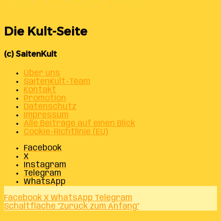
Die Kult-Seite
(c) SaitenKult
Über uns
SaitenKult-Team
Kontakt
Promotion
Datenschutz
Impressum
Alle Beiträge auf einen Blick
Cookie-Richtlinie (EU)
Facebook
X
Instagram
Telegram
WhatsApp
Facebook
X
WhatsApp
Telegram
Schaltfläche "Zurück zum Anfang"