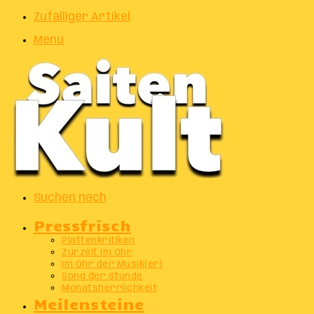
Zufälliger Artikel
Menu
Suchen nach
Pressfrisch
Plattenkritiken
Zurzeit im Ohr
Im Ohr der Musik(er)
Song der Stunde
Monatsherrlichkeit
Meilensteine