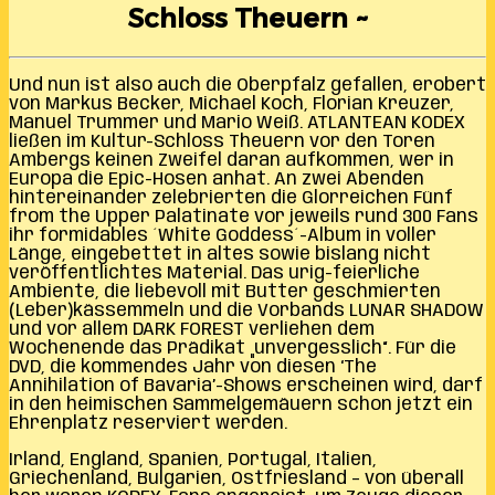
Schloss Theuern ~
Und nun ist also auch die Oberpfalz gefallen, erobert
von Markus Becker, Michael Koch, Florian Kreuzer,
Manuel Trummer und Mario Weiß. ATLANTEAN KODEX
ließen im Kultur-Schloss Theuern vor den Toren
Ambergs keinen Zweifel daran aufkommen, wer in
Europa die Epic-Hosen anhat. An zwei Abenden
hintereinander zelebrierten die Glorreichen Fünf
from the Upper Palatinate vor jeweils rund 300 Fans
ihr formidables ´White Goddess´-Album in voller
Länge, eingebettet in altes sowie bislang nicht
veröffentlichtes Material. Das urig-feierliche
Ambiente, die liebevoll mit Butter geschmierten
(Leber)kässemmeln und die Vorbands LUNAR SHADOW
und vor allem DARK FOREST verliehen dem
Wochenende das Prädikat „unvergesslich“. Für die
DVD, die kommendes Jahr von diesen ‘The
Annihilation of Bavaria’-Shows erscheinen wird, darf
in den heimischen Sammelgemäuern schon jetzt ein
Ehrenplatz reserviert werden.
Irland, England, Spanien, Portugal, Italien,
Griechenland, Bulgarien, Ostfriesland – von überall