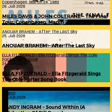
Copenhagen, March 24, 1960
26. Juli 2026
MILES DAVIS & JOHN COLTRANE – The Final
Tour: Copenhagen, March 24, 1960
ANOUAR BRAHEM – After The Last Sky
25. Juli 2026
ANOUAR BRAHEM – After The Last Sky
ELLA FITZGERALD – Ella Fitzgerald Sings The Cole
Porter Song Book
24. Juli 2026
ELLA FITZGERALD – Ella Fitzgerald Sings
The Cole Porter Song Book
RANDY INGRAM – Sound Within (A Celebration Of Bill
Evans)
24. Juli 2026
RANDY INGRAM – Sound Within (A