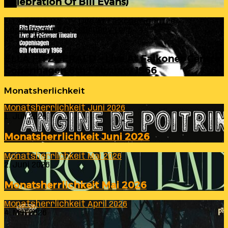
Celebration Of Bill Evans)
ELLA FITZGERALD – Live At Falkoner Centre
Copenhagen 6th February 1966
23. Juli 2026
ELLA FITZGERALD – Live At Falkoner Centre
Copenhagen 6th February 1966
Monatsherlichkeit
Monatsherrlichkeit Juni 2026
1. Juli 2026
Monatsherrlichkeit Juni 2026
Monatsherrlichkeit Mai 2026
2. Juni 2026
Monatsherrlichkeit Mai 2026
Monatsherrlichkeit April 2026
4. Mai 2026