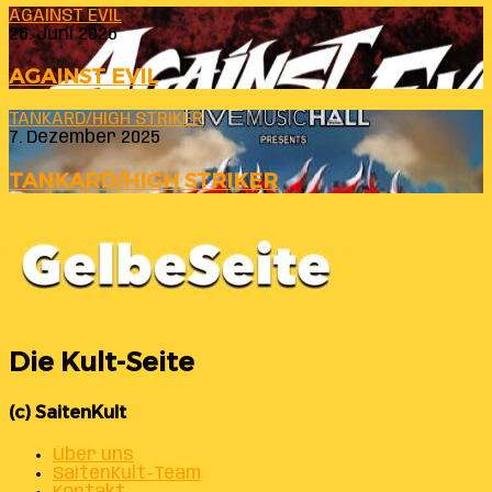
AGAINST EVIL
26. Juni 2026
AGAINST EVIL
TANKARD/HIGH STRIKER
7. Dezember 2025
TANKARD/HIGH STRIKER
Die Kult-Seite
(c) SaitenKult
Über uns
SaitenKult-Team