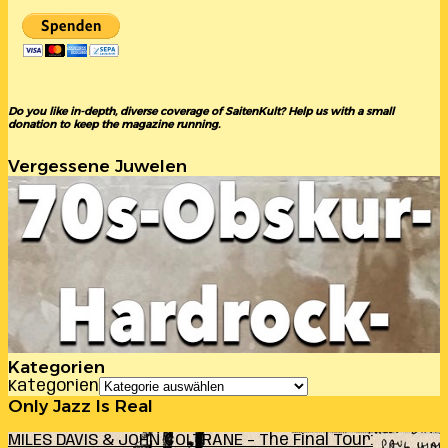
Do you like in-depth, diverse coverage of SaitenKult? Help us with a small
donation to keep the magazine running.
Vergessene Juwelen
Kategorien
Kategorien
Only Jazz Is Real
MILES DAVIS & JOHN COLTRANE – The Final Tour: