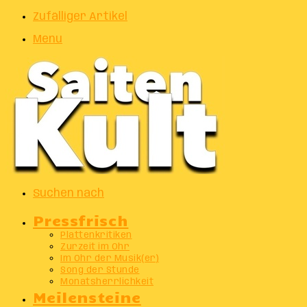
Zufälliger Artikel
Menu
Suchen nach
Pressfrisch
Plattenkritiken
Zurzeit im Ohr
Im Ohr der Musik(er)
Song der Stunde
Monatsherrlichkeit
Meilensteine