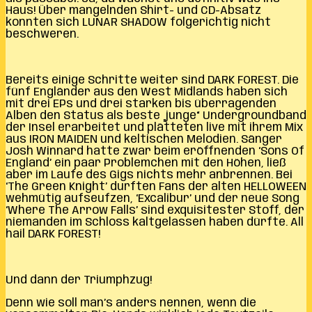
Haus! Über mangelnden Shirt- und CD-Absatz
konnten sich LUNAR SHADOW folgerichtig nicht
beschweren.
Bereits einige Schritte weiter sind DARK FOREST. Die
fünf Engländer aus den West Midlands haben sich
mit drei EPs und drei starken bis überragenden
Alben den Status als beste „junge“ Undergroundband
der Insel erarbeitet und plätteten live mit ihrem Mix
aus IRON MAIDEN und keltischen Melodien. Sänger
Josh Winnard hatte zwar beim eröffnenden ‘Sons Of
England’ ein paar Problemchen mit den Höhen, ließ
aber im Laufe des Gigs nichts mehr anbrennen. Bei
‘The Green Knight’ durften Fans der alten HELLOWEEN
wehmütig aufseufzen, ‘Excalibur’ und der neue Song
‘Where The Arrow Falls’ sind exquisitester Stoff, der
niemanden im Schloss kaltgelassen haben dürfte. All
hail DARK FOREST!
Und dann der Triumphzug!
Denn wie soll man’s anders nennen, wenn die