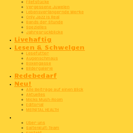
Filetstücke
Vergessene Juwelen
Lebensverlängernde Werke
Only Jazz Is Real
Bands der Stunde
Spezielles
Jahresrückblicke
Livehaftig
Lesen & Schwelgen
Lesefutter
Augenschmaus
Boxengasse
Bildergalerie
Redebedarf
Neu!
Alle Beiträge auf einen Blick
Aktuelles
Micks Mush-Room
Editorial
ME(N)TAL HEALTH
Info
Über uns
SaitenKult-Team