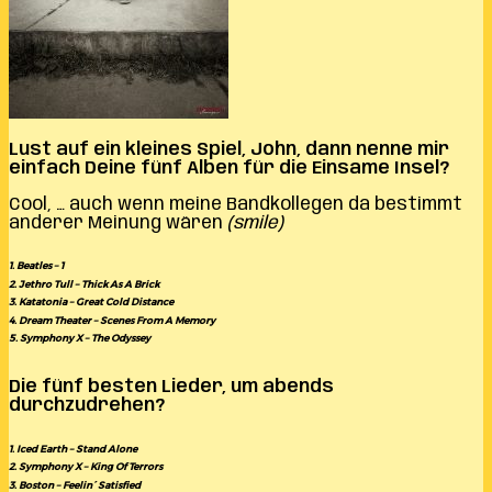
Lust auf ein kleines Spiel, John, dann nenne mir
einfach Deine fünf Alben für die Einsame Insel?
Cool, … auch wenn meine Bandkollegen da bestimmt
anderer Meinung wären
(smile)
1. Beatles – 1
2. Jethro Tull – Thick As A Brick
3. Katatonia – Great Cold Distance
4. Dream Theater – Scenes From A Memory
5. Symphony X – The Odyssey
Die fünf besten Lieder, um abends
durchzudrehen?
1. Iced Earth – Stand Alone
2. Symphony X – King Of Terrors
3. Boston – Feelin´ Satisfied