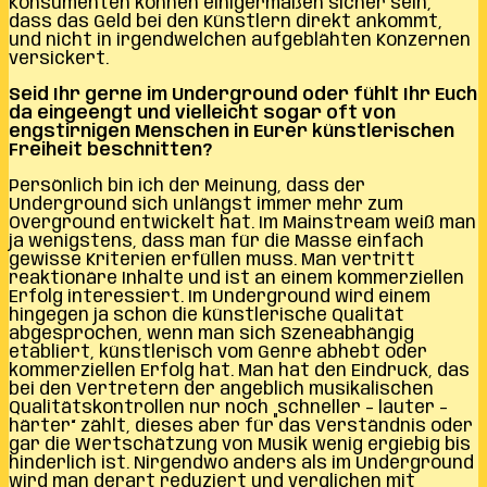
Konsumenten können einigermaßen sicher sein,
dass das Geld bei den Künstlern direkt ankommt,
und nicht in irgendwelchen aufgeblähten Konzernen
versickert.
Seid Ihr gerne im Underground oder fühlt Ihr Euch
da eingeengt und vielleicht sogar oft von
engstirnigen Menschen in Eurer künstlerischen
Freiheit beschnitten?
Persönlich bin ich der Meinung, dass der
Underground sich unlängst immer mehr zum
Overground entwickelt hat. Im Mainstream weiß man
ja wenigstens, dass man für die Masse einfach
gewisse Kriterien erfüllen muss. Man vertritt
reaktionäre Inhalte und ist an einem kommerziellen
Erfolg interessiert. Im Underground wird einem
hingegen ja schon die künstlerische Qualität
abgesprochen, wenn man sich Szeneabhängig
etabliert, künstlerisch vom Genre abhebt oder
kommerziellen Erfolg hat. Man hat den Eindruck, das
bei den Vertretern der angeblich musikalischen
Qualitätskontrollen nur noch „schneller – lauter –
härter“ zählt, dieses aber für das Verständnis oder
gar die Wertschätzung von Musik wenig ergiebig bis
hinderlich ist. Nirgendwo anders als im Underground
wird man derart reduziert und verglichen mit