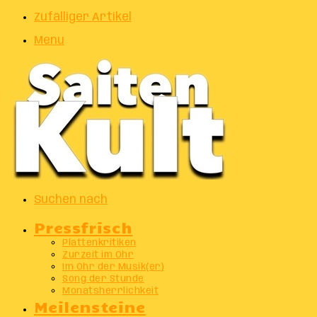
Zufälliger Artikel
Menu
Suchen nach
Pressfrisch
Plattenkritiken
Zurzeit im Ohr
Im Ohr der Musik(er)
Song der Stunde
Monatsherrlichkeit
Meilensteine