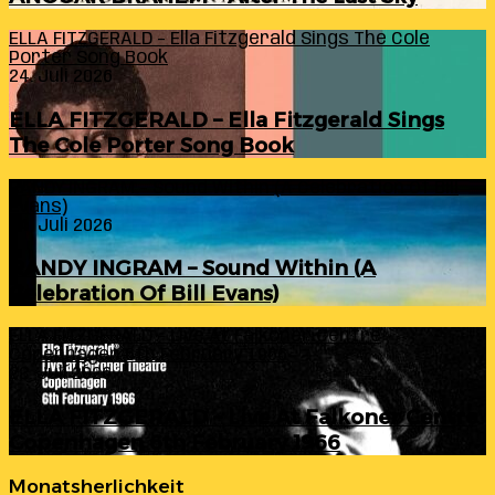
ELLA FITZGERALD – Ella Fitzgerald Sings The Cole
Porter Song Book
24. Juli 2026
ELLA FITZGERALD – Ella Fitzgerald Sings
The Cole Porter Song Book
RANDY INGRAM – Sound Within (A Celebration Of Bill
Evans)
24. Juli 2026
RANDY INGRAM – Sound Within (A
Celebration Of Bill Evans)
ELLA FITZGERALD – Live At Falkoner Centre
Copenhagen 6th February 1966
23. Juli 2026
ELLA FITZGERALD – Live At Falkoner Centre
Copenhagen 6th February 1966
Monatsherlichkeit