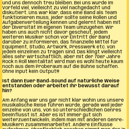
und uns dennoch treu bleiben. Bei uns wurde im
Vorfeld viel, vielleicht zu viel nachgedacht und
diskutiert. Uns war klar, dass eine Band als Team
funktionieren muss, jeder sollte seine Rollen und
Aufgabenverteilung kennen und gelernt haben mit
der Diversität im eigenen Team umzugehen. Wir
haben uns auch nicht davor gescheut, jedem
weiteren Musiker schon vor Eintritt der Band
darüber zu informieren, das finanzielle Mittel für
Equipment, Studio, Artwork, Presswerk etc. von
jedem einzelnen zu tragen sind. Das klingt vielleicht
alles sehr wirtschaftlich, aber mit der 70er Jahre
Rock n Roll Mentalität wird man es wohl heute kaum
noch aus dem Proberaum auf die Bühne schaffen.
Ohne Input kein Output!!!
Ist dann Euer Band-Sound auf natürliche Weise
entstanden oder arbeitet Ihr bewusst darauf
hin?
Am Anfang war uns gar nicht klar wohin uns unsere
musikalische Reise führen würde, gerade weil jeder
einzelne von uns, von so unterschiedlichen Genres
beeinflusst ist. Aber es ist immer gut sich
weiterzuentwickeln, indem man mit anderen Genre-
Musikern zusammenarbeitet. Andere Einflüsse