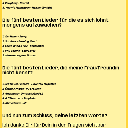
4. Periphery – Scarlet
5. Yngwie Malmsteen – Heaven Tonight
Die fünf besten Lieder für die es sich lohnt,
morgens aufzuwachen?
1. Van Halen – Jump
2. Survivor – Burning Heart
3. Earth Wind & Fire – September
4. Phil Collins – Easy Lover
5. Human League – Human
Die fünf besten Lieder, die meine Frau/Freundin
nicht kennt?
1. Red House Painters – Have You forgotten
2. Ólafur Arnalds – Pú Ert Sólin
3. Anathema – Untouchable Pt.2
4. A.C.Newman – Prophets
5. Shinedowm – 45
Und nun zum Schluss, Deine letzten Worte?
Ich danke Dir für Dein in den Fragen sichtbar