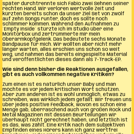
später durchtrennte sich Fabio zwei Sehnen seiner
rechten Hand. Wir verloren wertvolle Zeit und
kürzten bereits schon da unser Ziel Set von zwölf
auf zehn Songs runter, doch es sollte noch
schlimmer kommen. Während den Aufnahmen zu
´Empty Inside´ stürzte ich im Studio über eine
Monitorbox und zertrümmerte mir mein
Oberarmkopfgelenk. Das bedeutete sechs Monate
Bandpause für mich. Wir wollten aber nicht mehr
länger warten, alles erschien uns schon so weit
weg, und nahmen das bereits eingespielte Material
und veröffentlichten dieses dann als 7-Track-EP.
Wie sind denn bisher die Reaktionen ausgefallen,
gibt es auch vollkommen negative Kritiken?
Zum einen ist es natürlich unser Baby und man
möchte es vor jedem kritischen Wort schützen.
Aber zum anderen ist es wohl unmöglich, etwas zu
schreiben, was wirklich jedem gefällt. Wir freuen uns
über jedes positive Feedback, wovon es schon eine
Menge gab, überraschend auch von großen Rock und
Metal Magazinen mit dessen Beurteilungen wir
überhaupt nicht gerechnet haben, und letztlich ist
es das, was zählt. Eine Kritik nach dem subjektiven
Empfinden eines Hörers kann ich ganz wertfrei