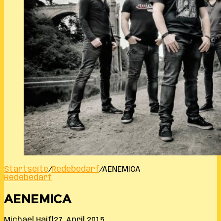
Startseite
/
Redebedarf
/
AENEMICA
Redebedarf
AENEMICA
Michael Haifl
27. April 2015