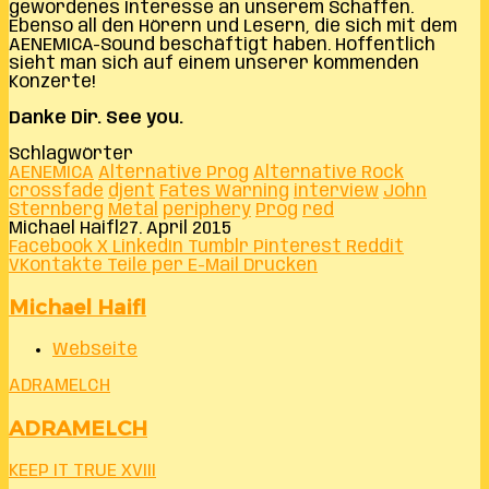
gewordenes Interesse an unserem Schaffen.
Ebenso all den Hörern und Lesern, die sich mit dem
AENEMICA-Sound beschäftigt haben. Hoffentlich
sieht man sich auf einem unserer kommenden
Konzerte!
Danke Dir. See you.
Schlagwörter
AENEMICA
Alternative Prog
Alternative Rock
crossfade
djent
Fates Warning
interview
John
Sternberg
Metal
periphery
Prog
red
Michael Haifl
27. April 2015
Facebook
X
LinkedIn
Tumblr
Pinterest
Reddit
VKontakte
Teile per E-Mail
Drucken
Michael Haifl
Webseite
ADRAMELCH
ADRAMELCH
KEEP IT TRUE XVIII