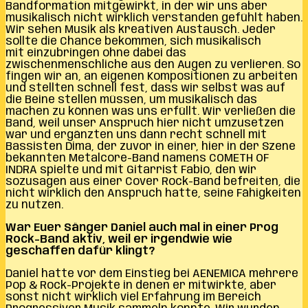
Bandformation mitgewirkt, in der wir uns aber
musikalisch nicht wirklich verstanden gefühlt haben.
Wir sehen Musik als kreativen Austausch. Jeder
sollte die Chance bekommen, sich musikalisch
mit einzubringen ohne dabei das
zwischenmenschliche aus den Augen zu verlieren. So
fingen wir an, an eigenen Kompositionen zu arbeiten
und stellten schnell fest, dass wir selbst was auf
die Beine stellen müssen, um musikalisch das
machen zu können was uns erfüllt. Wir verließen die
Band, weil unser Anspruch hier nicht umzusetzen
war und ergänzten uns dann recht schnell mit
Bassisten Dima, der zuvor in einer, hier in der Szene
bekannten Metalcore-Band namens COMETH OF
INDRA spielte und mit Gitarrist Fabio, den wir
sozusagen aus einer Cover Rock-Band befreiten, die
nicht wirklich den Anspruch hatte, seine Fähigkeiten
zu nutzen.
War Euer Sänger Daniel auch mal in einer Prog
Rock-Band aktiv, weil er irgendwie wie
geschaffen dafür klingt?
Daniel hatte vor dem Einstieg bei AENEMICA mehrere
Pop & Rock-Projekte in denen er mitwirkte, aber
sonst nicht wirklich viel Erfahrung im Bereich