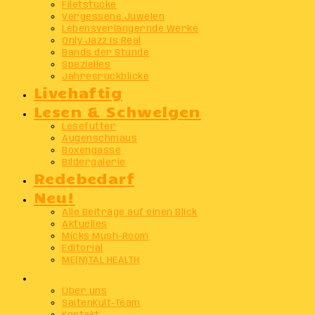
Filetstücke
Vergessene Juwelen
Lebensverlängernde Werke
Only Jazz Is Real
Bands der Stunde
Spezielles
Jahresrückblicke
Livehaftig
Lesen & Schwelgen
Lesefutter
Augenschmaus
Boxengasse
Bildergalerie
Redebedarf
Neu!
Alle Beiträge auf einen Blick
Aktuelles
Micks Mush-Room
Editorial
ME(N)TAL HEALTH
Info
Über uns
SaitenKult-Team