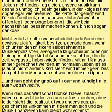
hinnehmen. Jeder Hörer hat Vorlieben und wir alle
ticken nicht jeden Tag gleich. Unsere Musik kann
deshalb unmöglich jedem gefallen. In der Folge ist mir
sogar egal, wie niveauvoll die Kritik dargelegt wird.
Für ein Feedback, das handwerkliche Schwächen
offen legt, oder Dinge benennt, die wir beim
nächsten Mal besser machen können, bin ich sogar
dankbar.
Nicht zuletzt sollte wahrscheinlich jede Band eine
gewisse Dickfelligkeit besitzen, gerade dann, wenn
sich unter den Kritikern selbsternannte
Musikerpolizisten, arrogante Klugscheißer oder gar
bleichgesichtige Metal Geschmacksrichter, die die
Zeit verpasst, haben wiederfinden. Mit Kritik muss
immer gerechnet werden. Im normalen Leben ist es
ja auch nicht anders. Kritisiert wird immer gern. Das
Lob geht den Menschen schwerer über die Lippen.
… und nun geht Ihr groß auf Tour und kündigt alle
Euer Jobs?
(smile)
Wenn dies das Wirtschaftlichkeitslevel zulässt,
würde das wohl jeder von uns sofort machen, aber
leider sieht die Realität etwas anders aus. Ein
gesichertes Einkommen mit dem man sich und die
Musik finanzieren kann bleibt wohl vorerst