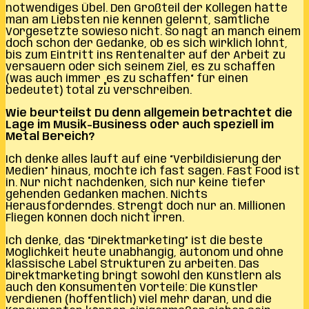
notwendiges Übel. Den Großteil der Kollegen hätte
man am Liebsten nie kennen gelernt, sämtliche
Vorgesetzte sowieso nicht. So nagt an manch einem
doch schon der Gedanke, ob es sich wirklich lohnt,
bis zum Eintritt ins Rentenalter auf der Arbeit zu
versauern oder sich seinem Ziel, es zu schaffen
(was auch immer „es zu schaffen“ für einen
bedeutet) total zu verschreiben.
Wie beurteilst Du denn allgemein betrachtet die
Lage im Musik-Business oder auch speziell im
Metal Bereich?
Ich denke alles läuft auf eine “Verbildisierung der
Medien” hinaus, möchte ich fast sagen. Fast Food ist
in. Nur nicht nachdenken, sich nur keine tiefer
gehenden Gedanken machen. Nichts
Herausforderndes. Strengt doch nur an. Millionen
Fliegen können doch nicht irren.
Ich denke, das “Direktmarketing” ist die beste
Möglichkeit heute unabhängig, autonom und ohne
klassische Label Strukturen zu arbeiten. Das
Direktmarketing bringt sowohl den Künstlern als
auch den Konsumenten Vorteile: Die Künstler
verdienen (hoffentlich) viel mehr daran, und die