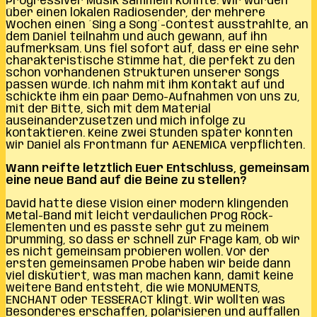
Progressiver Musik sammeln konnte. Wir wurden
über einen lokalen Radiosender, der mehrere
Wochen einen ´Sing a Song´-Contest ausstrahlte, an
dem Daniel teilnahm und auch gewann, auf ihn
aufmerksam. Uns fiel sofort auf, dass er eine sehr
charakteristische Stimme hat, die perfekt zu den
schon vorhandenen Strukturen unserer Songs
passen würde. Ich nahm mit ihm Kontakt auf und
schickte ihm ein paar Demo-Aufnahmen von uns zu,
mit der Bitte, sich mit dem Material
auseinanderzusetzen und mich infolge zu
kontaktieren. Keine zwei Stunden später konnten
wir Daniel als Frontmann für AENEMICA verpflichten.
Wann reifte letztlich Euer Entschluss, gemeinsam
eine neue Band auf die Beine zu stellen?
David hatte diese Vision einer modern klingenden
Metal-Band mit leicht verdaulichen Prog Rock-
Elementen und es passte sehr gut zu meinem
Drumming, so dass er schnell zur Frage kam, ob wir
es nicht gemeinsam probieren wollen. Vor der
ersten gemeinsamen Probe haben wir beide dann
viel diskutiert, was man machen kann, damit keine
weitere Band entsteht, die wie MONUMENTS,
ENCHANT oder TESSERACT klingt. Wir wollten was
Besonderes erschaffen, polarisieren und auffallen