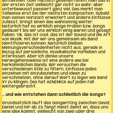
aufnehmen. Oberflächlich gesehen nimmt man das in
der ersten Zeit vielleicht gar nicht so wahr, aber
unterbewusst passiert ganz viel. Das merkt man
teilweise erst bei der nächsten Komposition. Sobald
man seinen Horizont erweitert und andere Einflüsse
zulässt, bringt einen das wahnsinnig weiter.
Natürlich hat es wirklich einige Proben bzw. Songs
gedauert bis wir uns wirklich einig waren und gesagt
haben: ‘Ok, das ist cool, das ist der Sound und die Art
von Musik, mit der wir uns gemeinsam als Band
identifizieren können. Natürlich bleiben
Meinungsverschiedenheiten nicht aus, gerade in
Bezug auf persönliche, musikalische Vorlieben und
Interessen. Aber ich denke unsere
Herangehensweise ist eine andere wie bei
herkömmlichen Bands. Wir versuchen die
verschiedenen Stile zu filtern, Einflüsse jedes
einzelnen mit einzubeziehen und Ideen zu
verschmelzen, ohne darauf Wert zu legen wie Band
XY zu klingen. Das hat AENEMICA auf jeden Fall
weitergebracht.
… und wie entstehen dann schließlich die Songs?
Grundsätzlich läuft das Songwriting zwischen David,
Daniel und mir ab. Es fängt meist damit an, dass uns
eine Idee kommt, vielleicht von zwei oder drei