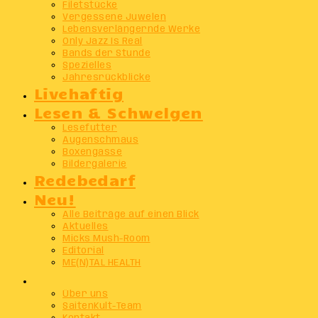
Filetstücke
Vergessene Juwelen
Lebensverlängernde Werke
Only Jazz Is Real
Bands der Stunde
Spezielles
Jahresrückblicke
Livehaftig
Lesen & Schwelgen
Lesefutter
Augenschmaus
Boxengasse
Bildergalerie
Redebedarf
Neu!
Alle Beiträge auf einen Blick
Aktuelles
Micks Mush-Room
Editorial
ME(N)TAL HEALTH
Info
Über uns
SaitenKult-Team