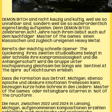
DEMON BITCH sind nicht kauzig und kultig, weil sie so
unnahbar sind, sondern weil sie so außerordentlich
eigenständig aufspielen. Denn DEMON BITCH
zelebrieren acht Jahre nach ihrem Debüt auch auf
dem Nachfolger ´Master Of The Games´ einen
klassischen und zugleich ureigenen Heavy Metal.
Bereits der mächtig schnelle Opener ´The
Quickening´ ihres zweiten Studioalbums belegt in
aller Schnelle ihre Kompromisslosigkeit und die
Anhängerschaft wird die Gruppe unter
Hochspannung gleichsam bei Songs wie ´Sentinel At
The Spire´ auf Hochtouren erleben.
Dass die Formation aus Detroit, Michigan, ebenso
epische und obskure Emotionen freilassen kann,
bezeugen kurze hohe Schreie in den Liedern ´Master
Of The Games´ oder mitsingbare Gitarren in ´Not Of
The Cruciform´.
Die neun, zwischen 2022 und 2024 in Lansing,
Michigan, aufgenommenen Kompositionen erzählen