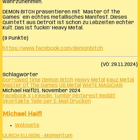
wahrzunehmen.
DEMON BITCH präsentieren mit ´Master Of The
Games´ ein echtes metallisches Manifest. Dieses
Quintett aus Detroit ist schon zu Lebzeiten echter
Kult. Das ist fuckin’ Heavy Metal.
(9 Punkte)
https://www.facebook.com/demonbitch
(VÖ: 29.11.2024)
Schlagwörter
borrowed time
Demon Bitch
Heavy Metal
Kauz Metal
Master Of The Games
US Metal
WHITE MAGICIAN
Michael Haifl
21. November 2024
Facebook
X
LinkedIn
Tumblr
Pinterest
Reddit
VKontakte
Teile per E-Mail
Drucken
Michael Haifl
Webseite
ULRICH ELLISON - Momentum