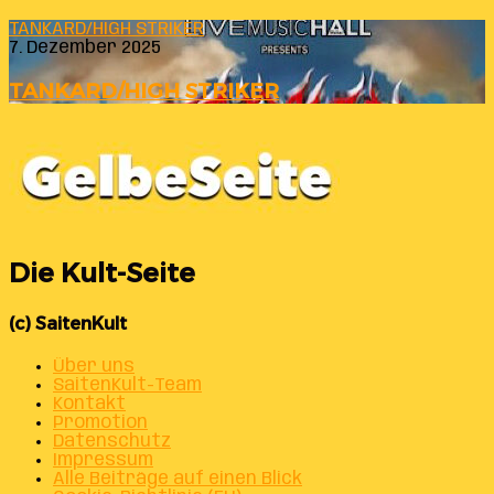
TANKARD/HIGH STRIKER
7. Dezember 2025
TANKARD/HIGH STRIKER
Die Kult-Seite
(c) SaitenKult
Über uns
SaitenKult-Team
Kontakt
Promotion
Datenschutz
Impressum
Alle Beiträge auf einen Blick