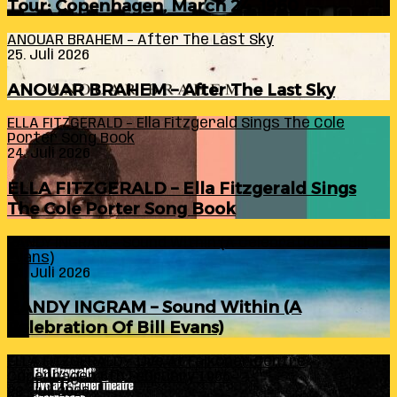
Tour: Copenhagen, March 24, 1960
ANOUAR BRAHEM – After The Last Sky
25. Juli 2026
ANOUAR BRAHEM – After The Last Sky
ELLA FITZGERALD – Ella Fitzgerald Sings The Cole
Porter Song Book
24. Juli 2026
ELLA FITZGERALD – Ella Fitzgerald Sings
The Cole Porter Song Book
RANDY INGRAM – Sound Within (A Celebration Of Bill
Evans)
24. Juli 2026
RANDY INGRAM – Sound Within (A
Celebration Of Bill Evans)
ELLA FITZGERALD – Live At Falkoner Centre
Copenhagen 6th February 1966
23. Juli 2026