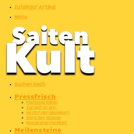
Zufälliger Artikel
Menu
Suchen nach
Pressfrisch
Plattenkritiken
Zurzeit im Ohr
Im Ohr der Musik(er)
Song der Stunde
Monatsherrlichkeit
Meilensteine