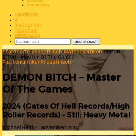
Kontakt
Promotion
Facebook
X
Instagram
Telegram
WhatsApp
Suchen nach
Startseite
/
Pressfrisch
/
Plattenkritiken
/
DEMON
BITCH – Master Of The Games
Plattenkritiken
Pressfrisch
DEMON BITCH – Master
Of The Games
2024 (Gates Of Hell Records/High
Roller Records) - Stil: Heavy Metal
Michael Haifl
21. November 2024