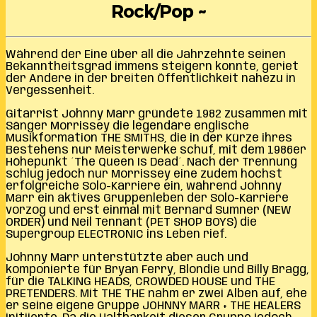
Rock/Pop ~
Während der Eine über all die Jahrzehnte seinen
Bekanntheitsgrad immens steigern konnte, geriet
der Andere in der breiten Öffentlichkeit nahezu in
Vergessenheit.
Gitarrist Johnny Marr gründete 1982 zusammen mit
Sänger Morrissey die legendäre englische
Musikformation THE SMITHS, die in der Kürze ihres
Bestehens nur Meisterwerke schuf, mit dem 1986er
Höhepunkt ´The Queen Is Dead´. Nach der Trennung
schlug jedoch nur Morrissey eine zudem höchst
erfolgreiche Solo-Karriere ein, während Johnny
Marr ein aktives Gruppenleben der Solo-Karriere
vorzog und erst einmal mit Bernard Sumner (NEW
ORDER) und Neil Tennant (PET SHOP BOYS) die
Supergroup ELECTRONIC ins Leben rief.
Johnny Marr unterstützte aber auch und
komponierte für Bryan Ferry, Blondie und Billy Bragg,
für die TALKING HEADS, CROWDED HOUSE und THE
PRETENDERS. Mit THE THE nahm er zwei Alben auf, ehe
er seine eigene Gruppe JOHNNY MARR + THE HEALERS