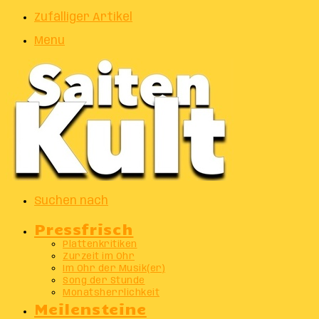
Zufälliger Artikel
Menu
Suchen nach
Pressfrisch
Plattenkritiken
Zurzeit im Ohr
Im Ohr der Musik(er)
Song der Stunde
Monatsherrlichkeit
Meilensteine