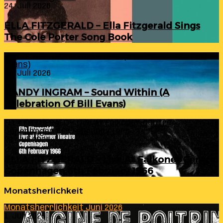
24. Juli 2026
ELLA FITZGERALD – Ella Fitzgerald Sings
The Cole Porter Song Book
RANDY INGRAM – Sound Within (A Celebration Of Bill
Evans)
24. Juli 2026
RANDY INGRAM – Sound Within (A
Celebration Of Bill Evans)
ELLA FITZGERALD – Live At Falkoner Centre
Copenhagen 6th February 1966
23. Juli 2026
ELLA FITZGERALD – Live At Falkoner Centre
Copenhagen 6th February 1966
Monatsherlichkeit
Monatsherrlichkeit Juni 2026
1. Juli 2026