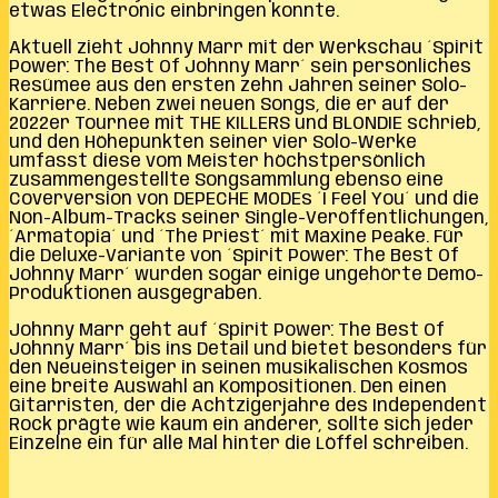
etwas Electronic einbringen konnte.
Aktuell zieht Johnny Marr mit der Werkschau ´Spirit
Power: The Best Of Johnny Marr´ sein persönliches
Resümee aus den ersten zehn Jahren seiner Solo-
Karriere. Neben zwei neuen Songs, die er auf der
2022er Tournee mit THE KILLERS und BLONDIE schrieb,
und den Höhepunkten seiner vier Solo-Werke
umfasst diese vom Meister höchstpersönlich
zusammengestellte Songsammlung ebenso eine
Coverversion von DEPECHE MODEs ´I Feel You´ und die
Non-Album-Tracks seiner Single-Veröffentlichungen,
´Armatopia´ und ´The Priest´ mit Maxine Peake. Für
die Deluxe-Variante von ´Spirit Power: The Best Of
Johnny Marr´ wurden sogar einige ungehörte Demo-
Produktionen ausgegraben.
Johnny Marr geht auf ´Spirit Power: The Best Of
Johnny Marr´ bis ins Detail und bietet besonders für
den Neueinsteiger in seinen musikalischen Kosmos
eine breite Auswahl an Kompositionen. Den einen
Gitarristen, der die Achtzigerjahre des Independent
Rock prägte wie kaum ein anderer, sollte sich jeder
Einzelne ein für alle Mal hinter die Löffel schreiben.