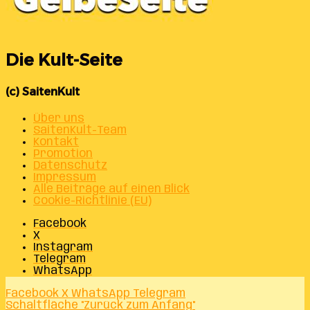
Die Kult-Seite
(c) SaitenKult
Über uns
SaitenKult-Team
Kontakt
Promotion
Datenschutz
Impressum
Alle Beiträge auf einen Blick
Cookie-Richtlinie (EU)
Facebook
X
Instagram
Telegram
WhatsApp
Facebook
X
WhatsApp
Telegram
Schaltfläche "Zurück zum Anfang"