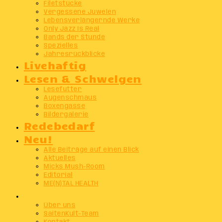
Filetstücke
Vergessene Juwelen
Lebensverlängernde Werke
Only Jazz Is Real
Bands der Stunde
Spezielles
Jahresrückblicke
Livehaftig
Lesen & Schwelgen
Lesefutter
Augenschmaus
Boxengasse
Bildergalerie
Redebedarf
Neu!
Alle Beiträge auf einen Blick
Aktuelles
Micks Mush-Room
Editorial
ME(N)TAL HEALTH
Info
Über uns
SaitenKult-Team