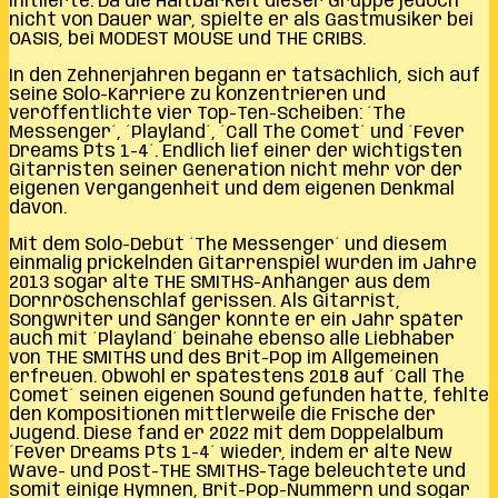
initiierte. Da die Haltbarkeit dieser Gruppe jedoch
nicht von Dauer war, spielte er als Gastmusiker bei
OASIS, bei MODEST MOUSE und THE CRIBS.
In den Zehnerjahren begann er tatsächlich, sich auf
seine Solo-Karriere zu konzentrieren und
veröffentlichte vier Top-Ten-Scheiben: ´The
Messenger´, ´Playland´, ´Call The Comet´ und ´Fever
Dreams Pts 1-4´. Endlich lief einer der wichtigsten
Gitarristen seiner Generation nicht mehr vor der
eigenen Vergangenheit und dem eigenen Denkmal
davon.
Mit dem Solo-Debüt ´The Messenger´ und diesem
einmalig prickelnden Gitarrenspiel wurden im Jahre
2013 sogar alte THE SMITHS-Anhänger aus dem
Dornröschenschlaf gerissen. Als Gitarrist,
Songwriter und Sänger konnte er ein Jahr später
auch mit ´Playland´ beinahe ebenso alle Liebhaber
von THE SMITHS und des Brit-Pop im Allgemeinen
erfreuen. Obwohl er spätestens 2018 auf ´Call The
Comet´ seinen eigenen Sound gefunden hatte, fehlte
den Kompositionen mittlerweile die Frische der
Jugend. Diese fand er 2022 mit dem Doppelalbum
´Fever Dreams Pts 1-4´ wieder, indem er alte New
Wave- und Post-THE SMITHS-Tage beleuchtete und
somit einige Hymnen, Brit-Pop-Nummern und sogar