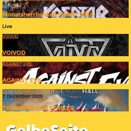
4. Februar 2026
Monatsherrlichkeit Januar 2026
Live
VOIVOD
23. Juli 2026
VOIVOD
AGAINST EVIL
26. Juni 2026
AGAINST EVIL
TANKARD/HIGH STRIKER
7. Dezember 2025
TANKARD/HIGH STRIKER